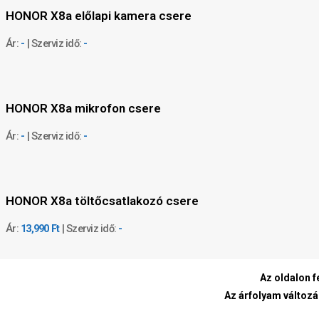
HONOR X8a előlapi kamera csere
Ár:
-
| Szerviz idő:
-
HONOR X8a mikrofon csere
Ár:
-
| Szerviz idő:
-
HONOR X8a töltőcsatlakozó csere
Ár:
13,990 Ft
| Szerviz idő:
-
Az oldalon f
Az árfolyam változá