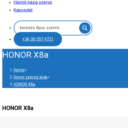
Háztól-házig szerviz
Kapcsolat
+36 30 557 9721
HONOR X8a
Home
>
Honor szerviz árak
>
HONOR X8a
HONOR X8a