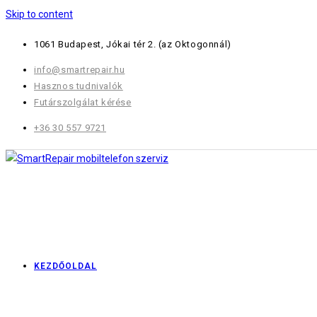
Skip to content
1061 Budapest, Jókai tér 2.
(az Oktogonnál)
info@smartrepair.hu
Hasznos tudnivalók
Futárszolgálat kérése
+36 30 557 9721
KEZDŐOLDAL