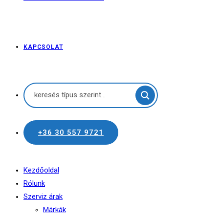
KAPCSOLAT
+36 30 557 9721
Kezdőoldal
Rólunk
Szerviz árak
Márkák