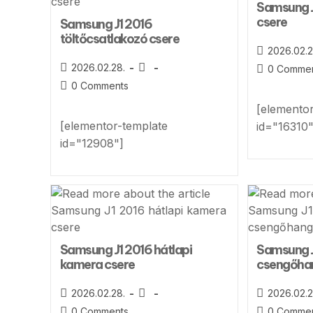
Samsung J
csere
Samsung J1 2016
töltőcsatlakozó csere
2026.02.2
2026.02.28.
0 Comme
0 Comments
[elemento
[elementor-template
id="16310"
id="12908"]
Samsung J1 2016 hátlapi
Samsung J
kamera csere
csengőha
2026.02.28.
2026.02.2
0 Comments
0 Comme