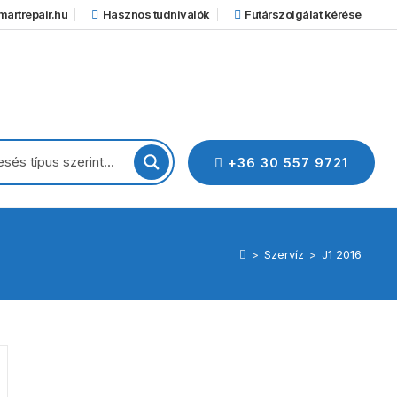
artrepair.hu
Hasznos tudnivalók
Futárszolgálat kérése
+36 30 557 9721
>
Szervíz
>
J1 2016