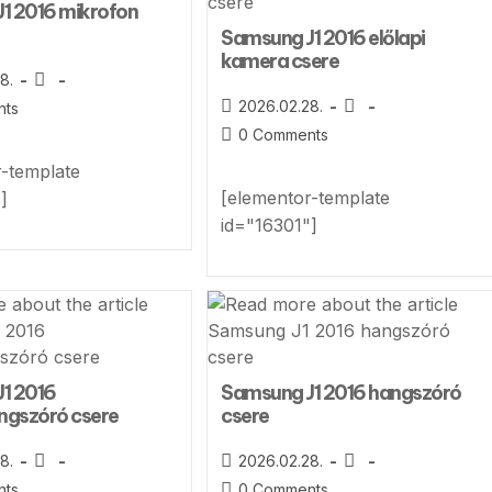
1 2016 mikrofon
Samsung J1 2016 előlapi
kamera csere
8.
2026.02.28.
nts
0 Comments
r-template
[elementor-template
]
id="16301"]
1 2016
Samsung J1 2016 hangszóró
ngszóró csere
csere
8.
2026.02.28.
nts
0 Comments