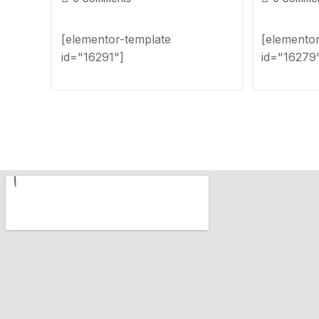
[elementor-template
[elemento
id="16291"]
id="16279