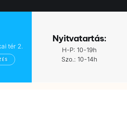
:
Nyitvatartás:
i tér 2.
H-P: 10-19h
Szo.: 10-14h
ZÉS