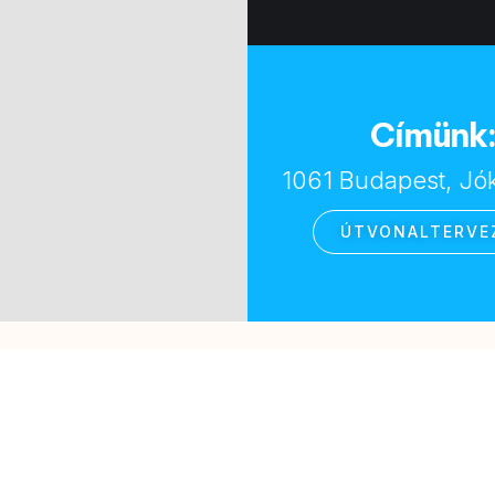
Címünk
1061 Budapest, Jóka
ÚTVONALTERVE