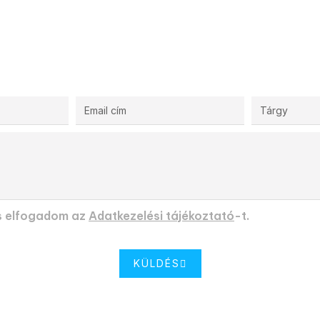
Kérjen egyedi ajánlatot!
s elfogadom az
Adatkezelési tájékoztató
-t.
KÜLDÉS