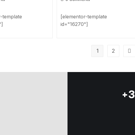
r-template
[elementor-template
"]
id="16270"]
1
2
+3