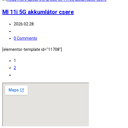
MI 11i 5G akkumlátor csere
Post
2026.02.28.
published:
Post
category:
Post
0 Comments
comments:
[elementor-template id="11708"]
1
2
Go
to
the
next
page