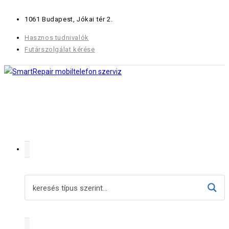
Skip
1061 Budapest, Jókai tér 2.
to
content
Hasznos tudnivalók
Futárszolgálat kérése