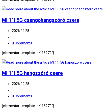
MI 11i 5G csengőhangszóró csere
Post
2026.02.28.
published:
Post
category:
Post
0 Comments
comments:
[elementor-template id="16279"]
MI 11i 5G hangszóró csere
Post
2026.02.28.
published:
Post
category:
Post
0 Comments
comments:
[elementor-template id="16270"]