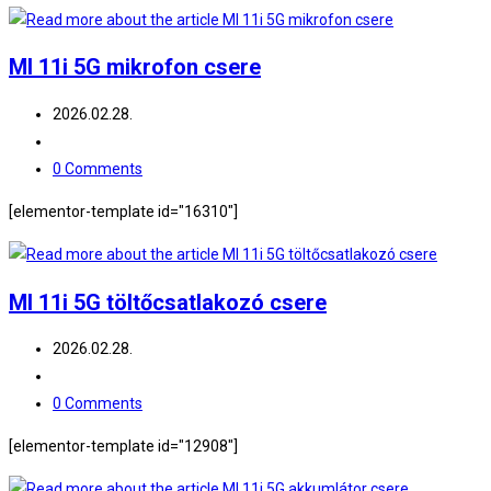
MI 11i 5G mikrofon csere
Post
2026.02.28.
published:
Post
category:
Post
0 Comments
comments:
[elementor-template id="16310"]
MI 11i 5G töltőcsatlakozó csere
Post
2026.02.28.
published:
Post
category:
Post
0 Comments
comments:
[elementor-template id="12908"]