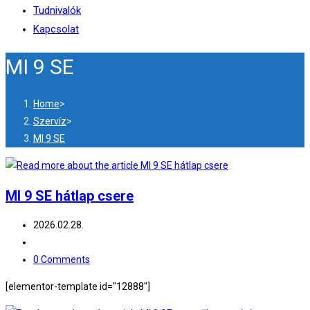
Tudnivalók
Kapcsolat
MI 9 SE
Home
>
Szervíz
>
MI 9 SE
MI 9 SE hátlap csere
2026.02.28.
0 Comments
[elementor-template id="12888"]