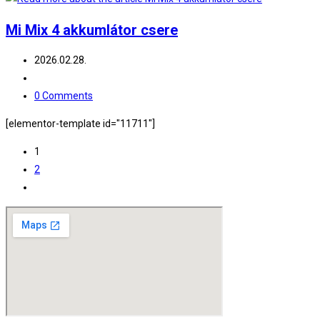
Mi Mix 4 akkumlátor csere
Post
2026.02.28.
published:
Post
category:
Post
0 Comments
comments:
[elementor-template id="11711"]
1
2
Go
to
the
next
page