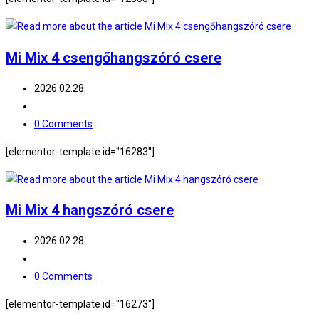
Mi Mix 4 csengőhangszóró csere
Post
2026.02.28.
published:
Post
category:
Post
0 Comments
comments:
[elementor-template id="16283"]
Mi Mix 4 hangszóró csere
Post
2026.02.28.
published:
Post
category:
Post
0 Comments
comments:
[elementor-template id="16273"]