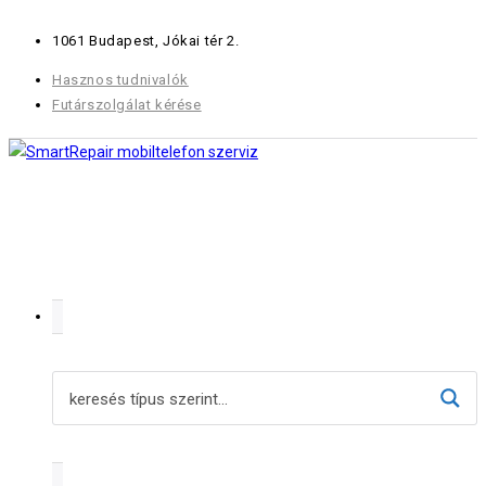
Skip
1061 Budapest, Jókai tér 2.
to
content
Hasznos tudnivalók
Futárszolgálat kérése