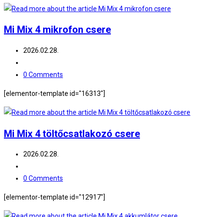
Mi Mix 4 mikrofon csere
Post
2026.02.28.
published:
Post
category:
Post
0 Comments
comments:
[elementor-template id="16313"]
Mi Mix 4 töltőcsatlakozó csere
Post
2026.02.28.
published:
Post
category:
Post
0 Comments
comments:
[elementor-template id="12917"]