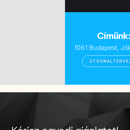
Címünk
1061 Budapest, Jóka
ÚTVONALTERVE