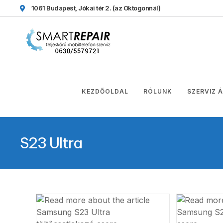
1061 Budapest, Jókai tér 2.
(az Oktogonnál)
KEZDŐOLDAL
RÓLUNK
SZERVIZ 
S23 Ultra