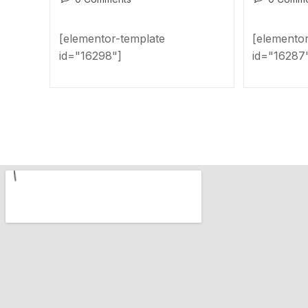
[elementor-template
[elemento
id="16298"]
id="16287