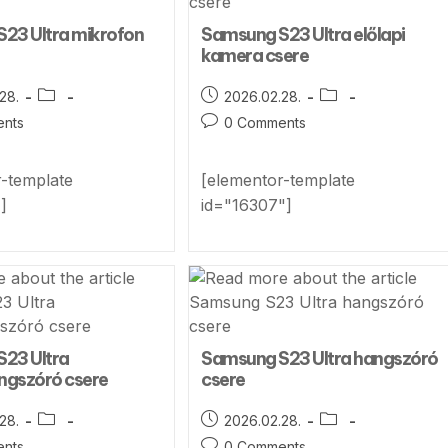
23 Ultra mikrofon
Samsung S23 Ultra előlapi
kamera csere
28.
2026.02.28.
nts
0 Comments
r-template
[elementor-template
]
id="16307"]
23 Ultra
Samsung S23 Ultra hangszóró
ngszóró csere
csere
28.
2026.02.28.
nts
0 Comments