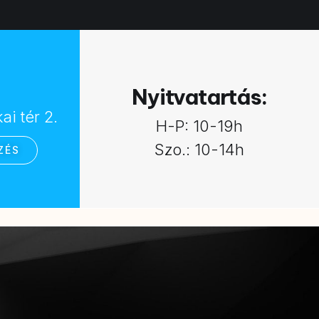
:
Nyitvatartás:
i tér 2.
H-P: 10-19h
Szo.: 10-14h
ZÉS