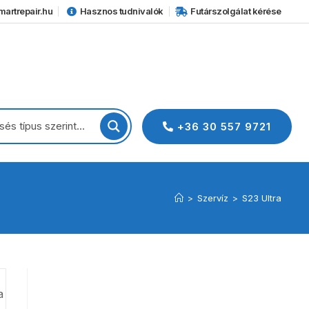
artrepair.hu
Hasznos tudnivalók
Futárszolgálat kérése
+36 30 557 9721
>
Szervíz
>
S23 Ultra