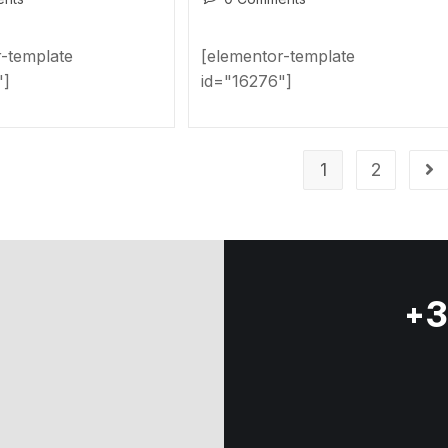
r-template
[elementor-template
"]
id="16276"]
1
2
+3