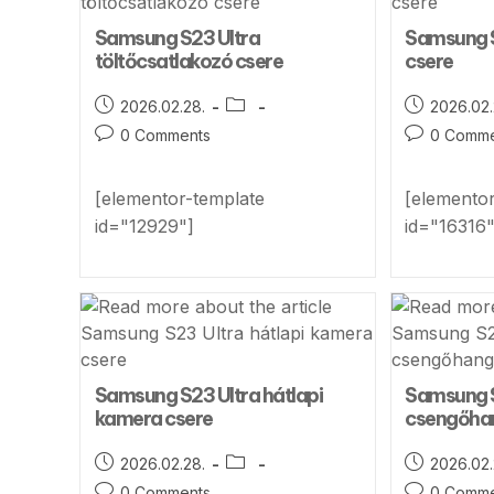
Samsung S23 Ultra
Samsung S
töltőcsatlakozó csere
csere
2026.02.28.
2026.02.
0 Comments
0 Comme
[elementor-template
[elemento
id="12929"]
id="16316"
Samsung S23 Ultra hátlapi
Samsung S
kamera csere
csengőha
2026.02.28.
2026.02.
0 Comments
0 Comme