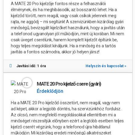
A
MATE 20 Pro kijelzője fontos része a felhasználói
élménynek, és ha meghibásodik, az bosszantó lehet. Ha a
kijelződ törött, nem reagál, vagy csak csíkok jelennek meg
rajta, ne aggódj – mi segítünk! A szervizünkben kizárólag gyári
minőségű, bevizsgált kijelzőket használunk, hogy a javítás után
a telefonod ugyanolyan jól működjön, mint új korában. Mi nem
csak üveget cserélünk, hanem komplett kijelzőt építünk be,
hogy teljes megoldást kínáljunk. Ha a minőség és a tartós
javítás a fontos számodra, akkor jó helyen jársz!
Javítási idő: 1 óra
Helyszín és kapcsolat »
MATE 20 Pro kijelző csere (gyári)
Érdeklődjön
Ha a MATE 20 Pro kijelződ összetört, nem reagál, vagy nem
ad képet, akkor a legjobb döntés, ha szervizünkhöz fordulsz.
Az olcsó, nem megfelelő megoldásokkal ellentétben mi a
minőséget részesítjük előnyben ezért a legtöbb esetben teljes
kijelző cserét végzünk, hogy a telefonod újra hibátlanul
működjön. Mi kizárólag eredeti minőségű alkatrészeket