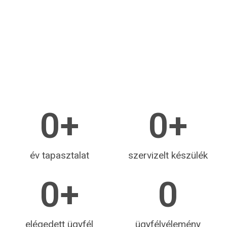
0
+
0
+
év tapasztalat
szervizelt készülék
0
+
0
elégedett ügyfél
ügyfélvélemény