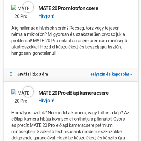
MATE 20 Pro mikrofon csere
Hívjon!
Alig hallanak a hívások során? Recseg, torz vagy teljesen
néma a mikrofon? Mi gyorsan és szakszerűen orvosoljuk a
problémát! MATE 20 Pro mikrofon csere prémium minőségű
alkatrészekkel. Hozd el készüléked, és beszélj újra tisztán,
hangosan, gondtalanul!
Javítási idő: 3 óra
Helyszín és kapcsolat »
MATE 20 Pro előlapi kamera csere
Hívjon!
Homályos szelfik? Nem indul a kamera, vagy foltos a kép? Az
előlapi kamera hibája könnyen elronthatja a pillanatot! Gyors
és precíz MATE 20 Pro előlapi kameracsere prémium
minőségben. Szakértő technikusaink modern eszközökkel
dolgoznak, garanciával. Hozd be készüléked, és készíts újra