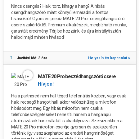
Nincs csengés? Halk, torz, kihagy a hang? A hibás
csengőhangszóró miatt könnyű lemaradni a fontos
hívásokról! Gyors és precíz MATE 20 Pro csengőhangszóró
csere szakértőktől. Prémium alkatrészek, megbízható munka,
garantált eredmény. Térj be hozzánk, és újra kristálytisztán
hallod majd minden hívásod!
Javítási idő: 3 óra
Helyszín és kapcsolat »
MATE 20 Pro beszédhangszóró csere
Hívjon!
Ha a partnered nem hall téged telefonálás közben, vagy csak
halk, recsegő hangot hall, akkor valószínűleg a mikrofon
hibásodott meg. Egy hibás mikrofon nem csak a
telefonbeszélgetéseket nehezíti, hanem a hangalapú
alkalmazások használatát is akadályozza. Szervizünkben a
MATE 20 Pro mikrofon cseréje gyorsan és szakszerűen
történik, így visszakaphatod az eredeti hangminőséget,