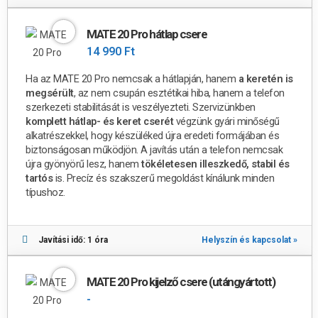
MATE 20 Pro hátlap csere
14 990 Ft
Ha az MATE 20 Pro nemcsak a hátlapján, hanem
a keretén is
megsérült
, az nem csupán esztétikai hiba, hanem a telefon
szerkezeti stabilitását is veszélyezteti.
Szervizünkben
komplett hátlap- és keret cserét
végzünk gyári minőségű
alkatrészekkel, hogy készüléked újra eredeti formájában és
biztonságosan működjön.
A javítás után a telefon nemcsak
újra gyönyörű lesz, hanem
tökéletesen illeszkedő, stabil és
tartós
is.
Precíz és szakszerű megoldást kínálunk minden
típushoz.
Javítási idő: 1 óra
Helyszín és kapcsolat »
MATE 20 Pro kijelző csere (utángyártott)
-