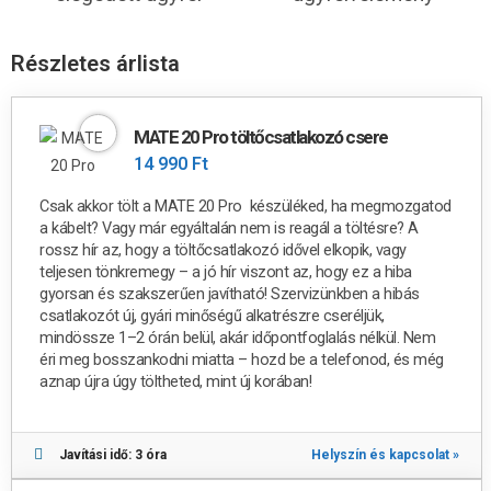
Részletes árlista
MATE 20 Pro töltőcsatlakozó csere
14 990 Ft
Csak akkor tölt a MATE 20 Pro készüléked, ha megmozgatod
a kábelt? Vagy már egyáltalán nem is reagál a töltésre?
A
rossz hír az, hogy a töltőcsatlakozó idővel elkopik, vagy
teljesen tönkremegy – a jó hír viszont az, hogy ez a hiba
gyorsan és szakszerűen javítható
!
Szervizünkben a hibás
csatlakozót új, gyári minőségű alkatrészre cseréljük,
mindössze
1–2 órán belül, akár időpontfoglalás nélkül.
Nem
éri meg bosszankodni miatta – hozd be a telefonod, és még
aznap újra úgy töltheted, mint új korában!
Javítási idő: 3 óra
Helyszín és kapcsolat »