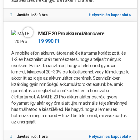
adatvesztés nélkül, gyorsan akár 1 óra alatt.
Javítási idő: 3 óra
Helyszín és kapcsolat »
MATE 20 Pro akkumulátor csere
19 990 Ft
A mobiltelefon akkumulátorainak élettartama korlátozott, és
1-2 év használat után természetes, hogy a teljesítményük
csökken. Ha azt tapasztalod, hogy a telefonod gyorsan
lemerül, kikapcsol 20–30%-os töltöttségnél, vagy túlmelegszik,
akkor itt az ideje az akkumulátor cserének.
Szervizünkben
kizárólag gyári minőségű akkumulátorokat építünk be, amik
garantálják a megbízható működést és a hosszabb
élettartamot.
A
MATE 20 Pro akkumulátor cseréje gyors
folyamat, így akár egy óra alatt újra maximális teljesítménnyel
használhatod a készüléked.
Ne hagyd, hogy a lemerülés
határozza meg a napod – hozd be telefonod, mi visszaadjuk
az energiáját!
Javítási idő: 1 óra
Helyszín és kapcsolat »