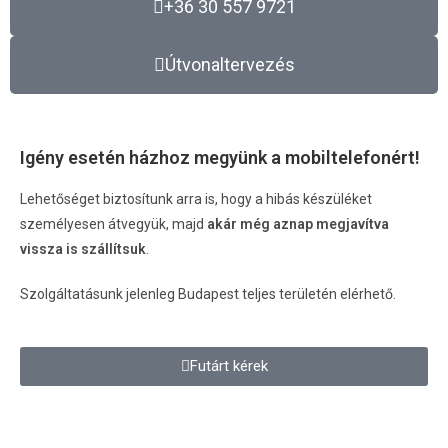
+36 30 557 9721
Útvonaltervezés
Igény esetén házhoz megyünk a mobiltelefonért!
Lehetőséget biztosítunk arra is, hogy a hibás készüléket
személyesen átvegyük, majd
akár még aznap megjavítva
vissza is szállítsuk
.
Szolgáltatásunk jelenleg Budapest teljes területén elérhető.
Futárt kérek