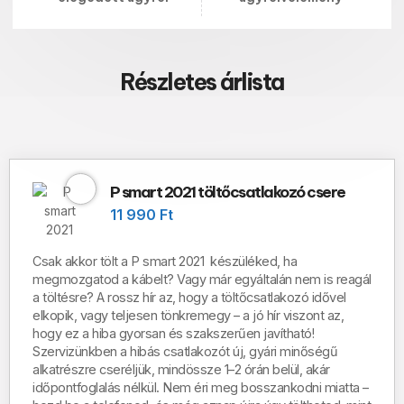
Részletes árlista
P smart 2021 töltőcsatlakozó csere
11 990 Ft
Csak akkor tölt a P smart 2021 készüléked, ha
megmozgatod a kábelt? Vagy már egyáltalán nem is reagál
a töltésre?
A rossz hír az, hogy a töltőcsatlakozó idővel
elkopik, vagy teljesen tönkremegy – a jó hír viszont az,
hogy ez a hiba
gyorsan és szakszerűen javítható
!
Szervizünkben a hibás csatlakozót új, gyári minőségű
alkatrészre cseréljük, mindössze
1–2 órán belül, akár
időpontfoglalás nélkül.
Nem éri meg bosszankodni miatta –