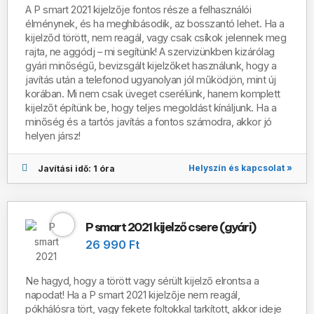
A
P smart 2021 kijelzője fontos része a felhasználói
élménynek, és ha meghibásodik, az bosszantó lehet. Ha a
kijelződ törött, nem reagál, vagy csak csíkok jelennek meg
rajta, ne aggódj – mi segítünk! A szervizünkben kizárólag
gyári minőségű, bevizsgált kijelzőket használunk, hogy a
javítás után a telefonod ugyanolyan jól működjön, mint új
korában. Mi nem csak üveget cserélünk, hanem komplett
kijelzőt építünk be, hogy teljes megoldást kínáljunk. Ha a
minőség és a tartós javítás a fontos számodra, akkor jó
helyen jársz!
Helyszín és kapcsolat »
Javítási idő: 1 óra
P smart 2021 kijelző csere (gyári)
26 990 Ft
Ne hagyd, hogy a törött vagy sérült kijelző elrontsa a
napodat! Ha a P smart 2021 kijelzője nem reagál,
pókhálósra tört, vagy fekete foltokkal tarkított, akkor ideje