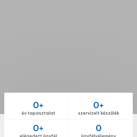
0
+
0
+
év tapasztalat
szervizelt készülék
0
+
0
elégedett ügyfél
ügyfélvélemény