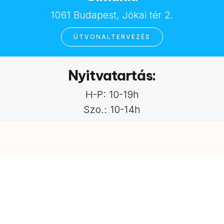
1061 Budapest, Jókai tér 2.
ÚTVONALTERVEZÉS
Nyitvatartás:
H-P: 10-19h
Szo.: 10-14h
Kérjen egyedi ajánlatot!