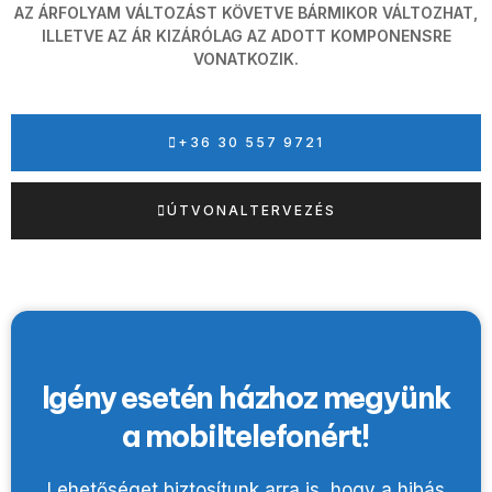
AZ ÁRFOLYAM VÁLTOZÁST KÖVETVE BÁRMIKOR VÁLTOZHAT,
ILLETVE AZ ÁR KIZÁRÓLAG AZ ADOTT KOMPONENSRE
VONATKOZIK.
+36 30 557 9721
ÚTVONALTERVEZÉS
Igény esetén házhoz megyünk
a mobiltelefonért!
Lehetőséget biztosítunk arra is, hogy a hibás