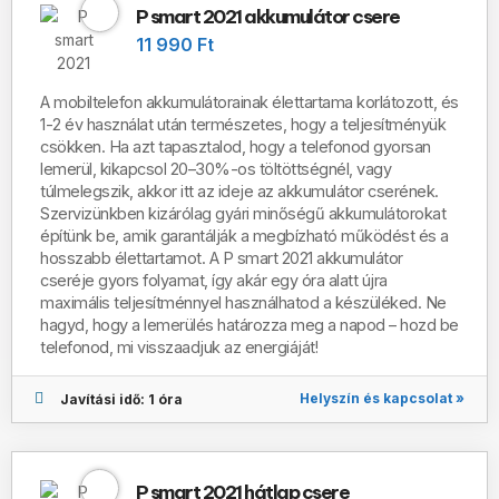
P smart 2021 akkumulátor csere
11 990 Ft
A mobiltelefon akkumulátorainak élettartama korlátozott, és
1-2 év használat után természetes, hogy a teljesítményük
csökken. Ha azt tapasztalod, hogy a telefonod gyorsan
lemerül, kikapcsol 20–30%-os töltöttségnél, vagy
túlmelegszik, akkor itt az ideje az akkumulátor cserének.
Szervizünkben kizárólag gyári minőségű akkumulátorokat
építünk be, amik garantálják a megbízható működést és a
hosszabb élettartamot.
A
P smart 2021 akkumulátor
cseréje gyors folyamat, így akár egy óra alatt újra
maximális teljesítménnyel használhatod a készüléked.
Ne
hagyd, hogy a lemerülés határozza meg a napod – hozd be
telefonod, mi visszaadjuk az energiáját!
Helyszín és kapcsolat »
Javítási idő: 1 óra
P smart 2021 hátlap csere