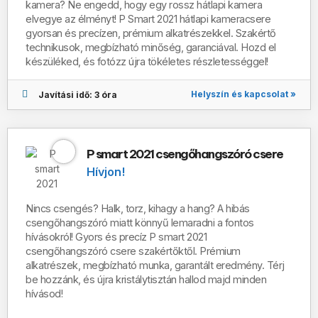
kamera? Ne engedd, hogy egy rossz hátlapi kamera
elvegye az élményt!
P Smart 2021
hátlapi kameracsere
gyorsan és precízen, prémium alkatrészekkel. Szakértő
technikusok, megbízható minőség, garanciával. Hozd el
készüléked, és fotózz újra tökéletes részletességgel!
Helyszín és kapcsolat »
Javítási idő: 3 óra
P smart 2021 csengőhangszóró csere
Hívjon!
Nincs csengés? Halk, torz, kihagy a hang? A hibás
csengőhangszóró miatt könnyű lemaradni a fontos
hívásokról! Gyors és precíz P smart 2021
csengőhangszóró csere szakértőktől. Prémium
alkatrészek, megbízható munka, garantált eredmény. Térj
be hozzánk, és újra kristálytisztán hallod majd minden
hívásod!