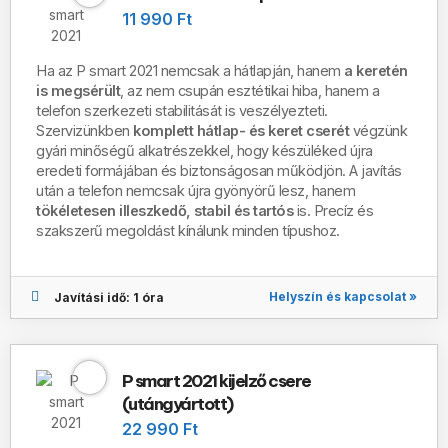
11 990 Ft
Ha az P smart 2021 nemcsak a hátlapján, hanem
a keretén
is megsérült
, az nem csupán esztétikai hiba, hanem a
telefon szerkezeti stabilitását is veszélyezteti.
Szervizünkben
komplett hátlap- és keret cserét
végzünk
gyári minőségű alkatrészekkel, hogy készüléked újra
eredeti formájában és biztonságosan működjön.
A javítás
után a telefon nemcsak újra gyönyörű lesz, hanem
tökéletesen illeszkedő, stabil és tartós
is.
Precíz és
szakszerű megoldást kínálunk minden típushoz.
Helyszín és kapcsolat »
Javítási idő: 1 óra
P smart 2021 kijelző csere
(utángyártott)
22 990 Ft