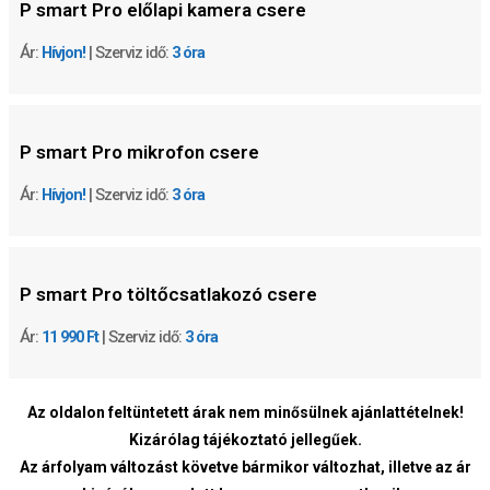
P smart Pro előlapi kamera csere
Ár:
Hívjon!
| Szerviz idő:
3 óra
P smart Pro mikrofon csere
Ár:
Hívjon!
| Szerviz idő:
3 óra
P smart Pro töltőcsatlakozó csere
Ár:
11 990 Ft
| Szerviz idő:
3 óra
Az oldalon feltüntetett árak nem minősülnek ajánlattételnek!
Kizárólag tájékoztató jellegűek.
Az árfolyam változást követve bármikor változhat, illetve az ár