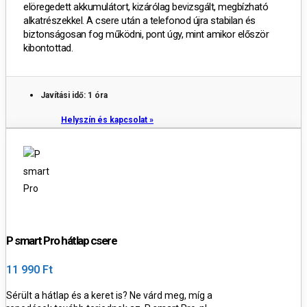
elöregedett akkumulátort, kizárólag bevizsgált, megbízható
alkatrészekkel. A csere után a telefonod újra stabilan és
biztonságosan fog működni, pont úgy, mint amikor először
kibontottad.
Javítási idő: 1 óra
Helyszín és kapcsolat »
P smart Pro hátlap csere
11 990 Ft
Sérült a hátlap és a keret is?
Ne várd meg, míg a