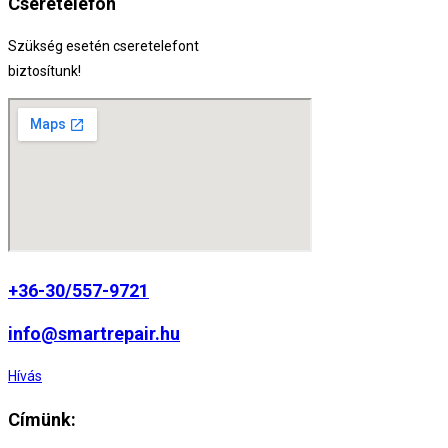
Cseretelefon
Szükség esetén cseretelefont
biztosítunk!
+36-30/557-9721
info@smartrepair.hu
Hívás
Címünk: