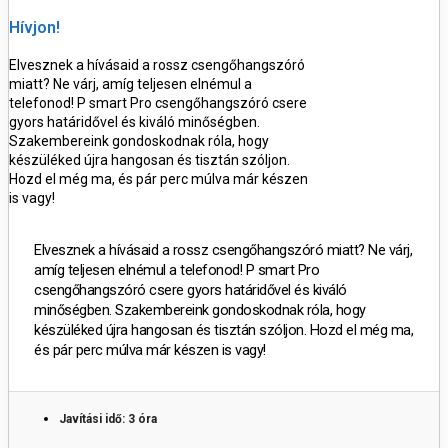
Hívjon!
Elvesznek a hívásaid a rossz csengőhangszóró
miatt? Ne várj, amíg teljesen elnémul a
telefonod! P smart Pro csengőhangszóró csere
gyors határidővel és kiváló minőségben.
Szakembereink gondoskodnak róla, hogy
készüléked újra hangosan és tisztán szóljon.
Hozd el még ma, és pár perc múlva már készen
is vagy!
Elvesznek a hívásaid a rossz csengőhangszóró miatt? Ne várj,
amíg teljesen elnémul a telefonod! P smart Pro
csengőhangszóró csere gyors határidővel és kiváló
minőségben. Szakembereink gondoskodnak róla, hogy
készüléked újra hangosan és tisztán szóljon. Hozd el még ma,
és pár perc múlva már készen is vagy!
Javítási idő: 3 óra