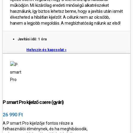
működjön. Mi kizárólag eredeti minőségű alkatrészeket
használunk, így biztos lehetsz benne, hogy a javítás után ismét
élvezheted a hibátlan kijelzőt. A célunk nem az olcsóbb,
hanem a legjobb megoldás. A megbízhatóság nálunk az első!
Javítási idő: 1 óra
Helyszín és kapcsolat »
P smart Pro kijelző csere (gyári)
26 990 Ft
A
P smart Pro kijelzője fontos része a
felhasználói élménynek, és ha meghibásodik,