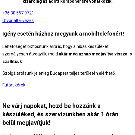
kizárólag az adott komponensre vonatkozik.
+36 30 557 9721
Útvonaltervezés
Igény esetén házhoz megyünk a mobiltelefonért!
Lehetőséget biztosítunk arra is, hogy a hibás készüléket
személyesen átvegyük, majd
akár még aznap megjavítva vissza is
szállítsuk
.
Szolgáltatásunk jelenleg Budapest teljes területén elérhető.
Futárt kérek
Ne várj napokat, hozd be hozzánk a
készüléked, és szervizünkben akár 1 órán
belül megjavítjuk!