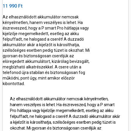
11 990 Ft
Az elhasználódott akkumulátor nemcsak
kényelmetlen, hanem veszélyes is lehet. Ha
észreveszed, hogy a P smart Pro hátlapja vagy
kijelzője megemelkedett, esetleg az akku
felpuffadt, ne halogasd a cserét! A duzzadó
akkumulátor akár a kijelzőt is károsíthatja,
szélsőséges esetben pedig tüzet is okozhat. Mi
gyorsan és biztonságosan cseréljük az
elöregedett akkumulátort, kizárólag bevizsgált,
megbízható alkatrészekkel. A csere után a
telefonod újra stabilan és biztonságosan fog
működni, pont úgy, mint amikor először
kibontottad.
Az elhasználódott akkumulátor nemcsak kényelmetlen,
hanem veszélyes is lehet. Ha észreveszed, hogy a P smart
Pro hátlapja vagy kijelzője megemelkedett, esetleg az akku
felpuffadt, ne halogasd a cserét! A duzzadó akkumulátor akár
a kijelzőt is károsíthatja, szélsőséges esetben pedig tüzet is
okozhat. Mi gyorsan és biztonságosan cseréljük az