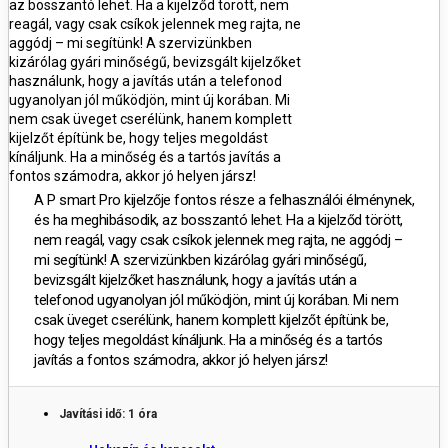
az bosszantó lehet. Ha a kijelződ törött, nem
reagál, vagy csak csíkok jelennek meg rajta, ne
aggódj – mi segítünk! A szervizünkben
kizárólag gyári minőségű, bevizsgált kijelzőket
használunk, hogy a javítás után a telefonod
ugyanolyan jól működjön, mint új korában. Mi
nem csak üveget cserélünk, hanem komplett
kijelzőt építünk be, hogy teljes megoldást
kínáljunk. Ha a minőség és a tartós javítás a
fontos számodra, akkor jó helyen jársz!
A
P smart Pro kijelzője fontos része a felhasználói élménynek,
és ha meghibásodik, az bosszantó lehet. Ha a kijelződ törött,
nem reagál, vagy csak csíkok jelennek meg rajta, ne aggódj –
mi segítünk! A szervizünkben kizárólag gyári minőségű,
bevizsgált kijelzőket használunk, hogy a javítás után a
telefonod ugyanolyan jól működjön, mint új korában. Mi nem
csak üveget cserélünk, hanem komplett kijelzőt építünk be,
hogy teljes megoldást kínáljunk. Ha a minőség és a tartós
javítás a fontos számodra, akkor jó helyen jársz!
Javítási idő: 1 óra