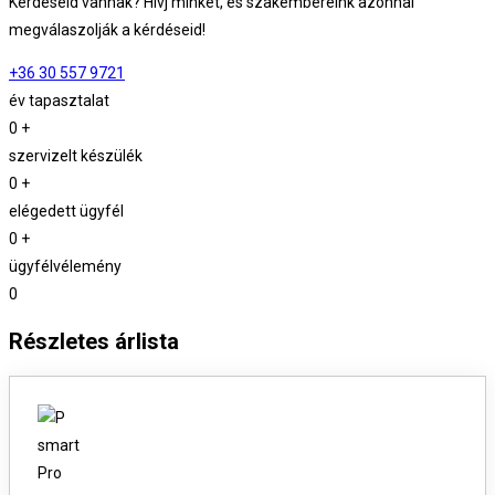
Kérdéseid vannak? Hívj minket, és szakembereink azonnal
megválaszolják a kérdéseid!
+36 30 557 9721
év tapasztalat
0
+
szervizelt készülék
0
+
elégedett ügyfél
0
+
ügyfélvélemény
0
Részletes árlista