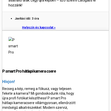
átlátható árak. Légy újra képben – szó szerint! Látogass el
hozzánk!
Javítási idő: 3 óra
Helyszín és kapcsolat »
P smart Pro hátlapi kamera csere
Hívjon!
Recseg a kép, remeg a fókusz, vagy teljesen
fekete a kamera? Mi gondoskodunk róla, hogy
újra profi fotókat készíthess!
P smart Pro
hátlapi kameracsere villámgyorsan, ellenőrzött
minőségű alkatrészekkel. Modern szerviz,