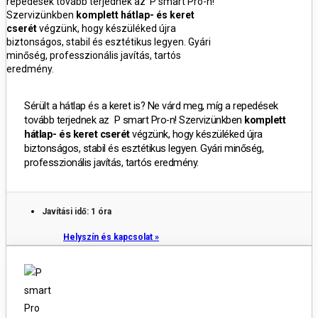
repedések tovább terjednek az P smart Pro-n!
Szervizünkben
komplett hátlap- és keret
cserét
végzünk, hogy készüléked újra
biztonságos, stabil és esztétikus legyen.
Gyári
minőség, professzionális javítás, tartós
eredmény.
Sérült a hátlap és a keret is?
Ne várd meg, míg a repedések
tovább terjednek az P smart Pro-n! Szervizünkben
komplett
hátlap- és keret cserét
végzünk, hogy készüléked újra
biztonságos, stabil és esztétikus legyen.
Gyári minőség,
professzionális javítás, tartós eredmény.
Javítási idő: 1 óra
Helyszín és kapcsolat »