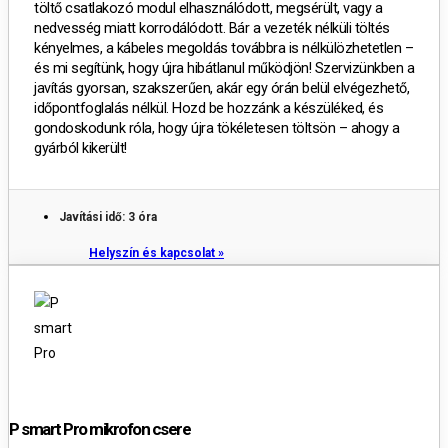
töltő csatlakozó modul
elhasználódott, megsérült, vagy a
nedvesség miatt korrodálódott
.
Bár a vezeték nélküli töltés
kényelmes, a kábeles megoldás továbbra is nélkülözhetetlen –
és mi segítünk, hogy újra hibátlanul működjön!
Szervizünkben a
javítás
gyorsan, szakszerűen, akár egy órán belül
elvégezhető,
időpontfoglalás nélkül
.
Hozd be hozzánk a készüléked, és
gondoskodunk róla, hogy újra tökéletesen töltsön – ahogy a
gyárból kikerült!
Javítási idő: 3 óra
Helyszín és kapcsolat »
P smart Pro mikrofon csere