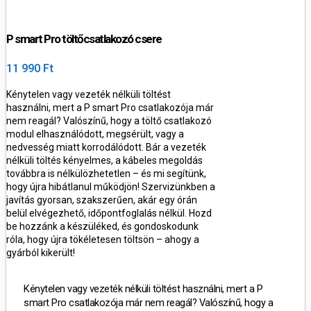
P smart Pro töltőcsatlakozó csere
11 990 Ft
Kénytelen vagy vezeték nélküli töltést
használni, mert a P smart Pro csatlakozója már
nem reagál?
Valószínű, hogy a töltő csatlakozó
modul
elhasználódott, megsérült, vagy a
nedvesség miatt korrodálódott
.
Bár a vezeték
nélküli töltés kényelmes, a kábeles megoldás
továbbra is nélkülözhetetlen – és mi segítünk,
hogy újra hibátlanul működjön!
Szervizünkben a
javítás
gyorsan, szakszerűen, akár egy órán
belül
elvégezhető,
időpontfoglalás nélkül
.
Hozd
be hozzánk a készüléked, és gondoskodunk
róla, hogy újra tökéletesen töltsön – ahogy a
gyárból kikerült!
Kénytelen vagy vezeték nélküli töltést használni, mert a P
smart Pro csatlakozója már nem reagál?
Valószínű, hogy a