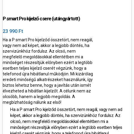
P smart Pro kijelző csere (utángyártott)
23 990 Ft
Ha a P smart Pro kijelződ összetört, nem reagál,
vagy nem ad képet, akkor a legjobb döntés, ha
szervizünkhöz fordulsz. Az olcsó, nem
megfelelő megoldásokkal ellentétben mi a
minőséget részesítjük előnyben ezért a legtöbb
esetben teljes kijelző cserét végzünk, hogy a
telefonod újra hibátlanul működjön. Mi kizárólag
eredeti minőségű alkatrészeket használunk, így
biztos lehetsz benne, hogy a javítás után ismét
élvezheted a hibátlan kijelzőt. A célunk nem az
olcsóbb, hanem a legjobb megoldás. A
megbízhatóság nálunk az első!
Ha a P smart Pro kijelződ összetört, nem reagál, vagy nem ad
képet, akkor a legjobb döntés, ha szervizünkhöz fordulsz. Az
olcsó, nem megfelelő megoldásokkal ellentétben mi a
minőséget részesítjük előnyben ezért a legtöbb esetben teljes
kijelző cserét végzünk, hogy a telefonod újra hibátlanul