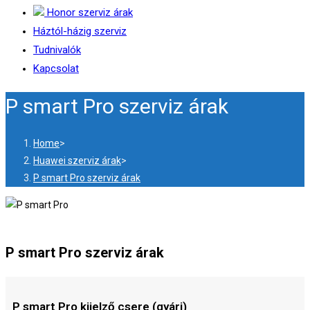
Honor szerviz árak
Háztól-házig szerviz
Tudnivalók
Kapcsolat
P smart Pro szerviz árak
Home
>
Huawei szerviz árak
>
P smart Pro szerviz árak
P smart Pro szerviz árak
P smart Pro kijelző csere (gyári)