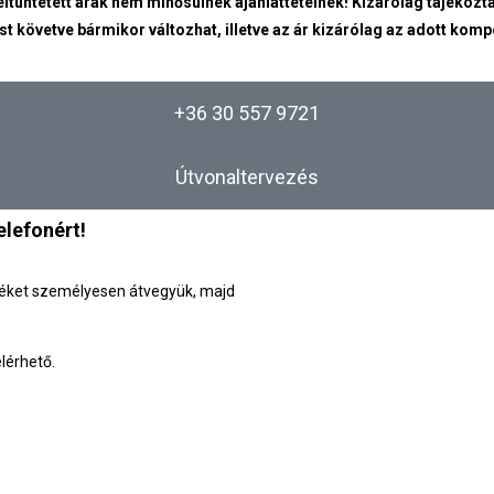
eltüntetett árak nem minősülnek ajánlattételnek! Kizárólag tájékozta
st követve bármikor változhat, illetve az ár kizárólag az adott kom
+36 30 557 9721
Útvonaltervezés
lefonért!
üléket személyesen átvegyük, majd
lérhető.