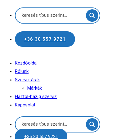
+36 30 557 9721
Kezdőoldal
Rólunk
Szerviz árak
Márkák
Háztól-házig szerviz
Kapcsolat
+36 30 557 9721