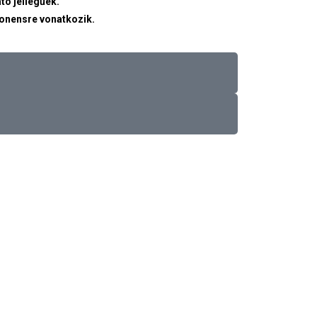
tó jellegűek.
ponensre vonatkozik.