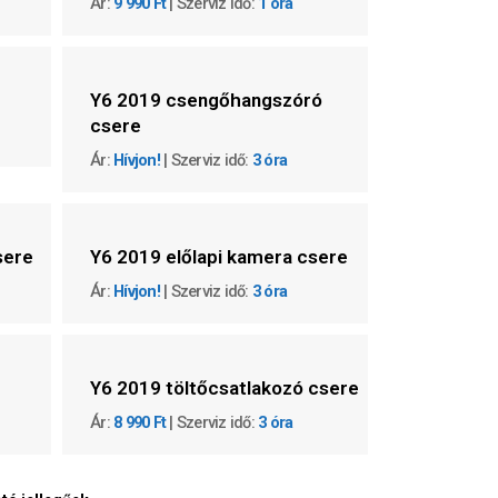
Ár:
9 990 Ft
| Szerviz idő:
1 óra
Y6 2019 csengőhangszóró
csere
Ár:
Hívjon!
| Szerviz idő:
3 óra
sere
Y6 2019 előlapi kamera csere
Ár:
Hívjon!
| Szerviz idő:
3 óra
Y6 2019 töltőcsatlakozó csere
Ár:
8 990 Ft
| Szerviz idő:
3 óra