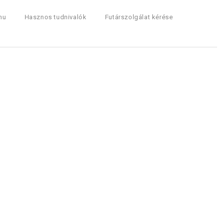
hu
Hasznos tudnivalók
Futárszolgálat kérése