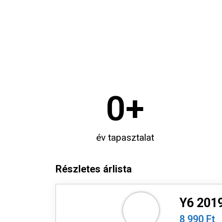
0
+
év tapasztalat
Részletes árlista
Y6 2019
8 990 Ft