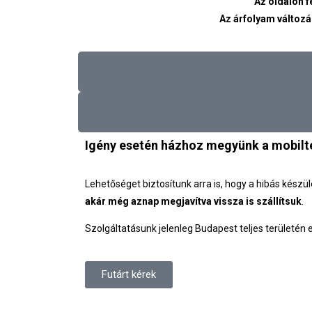
Az oldalon f
Az árfolyam változá
Igény esetén házhoz megyünk a mobilte
Lehetőséget biztosítunk arra is, hogy a hibás kész
akár még aznap megjavítva vissza is szállítsuk
.
Szolgáltatásunk jelenleg Budapest teljes területén e
Futárt kérek