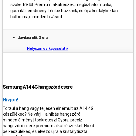
szakértőktől. Prémium alkatrészek, megbízható munka,
garantált eredmény. Térj be hozzánk, és újra kristálytisztán
hallod majd minden hívásod!
Javítási idő: 3 óra
Helyszín és kapcsolat »
Samsung A14 4G hangszóró csere
Hívjon!
Torzul a hang vagy teljesen elnémult az A14 4G
készüléked? Ne várj – a hibás hangszóró
minden élményt tönkretesz! Gyors, precíz
hangszóró csere prémium alkatrészekkel. Hozd
be készüléked, és élvezd újra a kristálytiszta