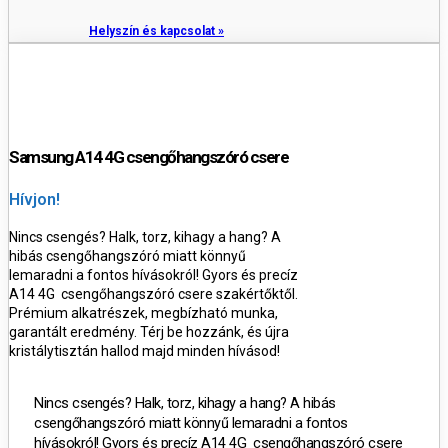
Helyszín és kapcsolat »
Samsung A14 4G csengőhangszóró csere
Hívjon!
Nincs csengés? Halk, torz, kihagy a hang? A
hibás csengőhangszóró miatt könnyű
lemaradni a fontos hívásokról! Gyors és precíz
A14 4G csengőhangszóró csere szakértőktől.
Prémium alkatrészek, megbízható munka,
garantált eredmény. Térj be hozzánk, és újra
kristálytisztán hallod majd minden hívásod!
Nincs csengés? Halk, torz, kihagy a hang? A hibás
csengőhangszóró miatt könnyű lemaradni a fontos
hívásokról! Gyors és precíz A14 4G csengőhangszóró csere