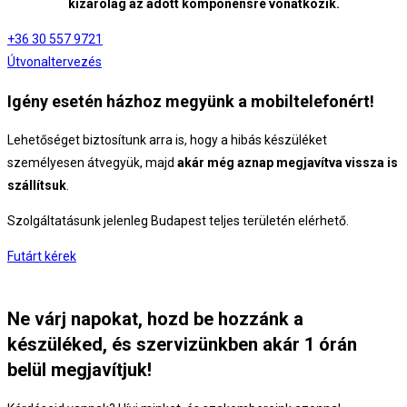
kizárólag az adott komponensre vonatkozik.
+36 30 557 9721
Útvonaltervezés
Igény esetén házhoz megyünk a mobiltelefonért!
Lehetőséget biztosítunk arra is, hogy a hibás készüléket
személyesen átvegyük, majd
akár még aznap megjavítva vissza is
szállítsuk
.
Szolgáltatásunk jelenleg Budapest teljes területén elérhető.
Futárt kérek
Ne várj napokat, hozd be hozzánk a
készüléked, és szervizünkben akár 1 órán
belül megjavítjuk!