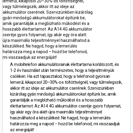
lemerül, kikapcsol 20–30%-os töltöttségnél,
vagy túlmelegszik, akkor itt az ideje az
akkumulátor cserének.
Szervizünkben kizárólag
gyári minőségű akkumulátorokat építünk be,
amik garantálják a megbízható működést és a
hosszabb élettartamot.
Az
A14 4G akkumulátor
cseréje gyors folyamat, így akár egy óra alatt
újra maximális teljesítménnyel használhatod a
készüléked.
Ne hagyd, hogy a lemerülés
határozza meg a napod – hozd be telefonod,
mi visszaadjuk az energiáját!
A mobiltelefon akkumulátorainak élettartama korlátozott, és
1-2 év használat után természetes, hogy a teljesítményük
csökken. Ha azt tapasztalod, hogy a telefonod gyorsan
lemerül, kikapcsol 20–30%-os töltöttségnél, vagy túlmelegszik,
akkor itt az ideje az akkumulátor cserének.
Szervizünkben
kizárólag gyári minőségű akkumulátorokat építünk be, amik
garantálják a megbízható működést és a hosszabb
élettartamot.
Az
A14 4G akkumulátor cseréje gyors folyamat,
így akár egy óra alatt újra maximális teljesítménnyel
használhatod a készüléked.
Ne hagyd, hogy a lemerülés
határozza meg a napod – hozd be telefonod, mi visszaadjuk
az energiáját!