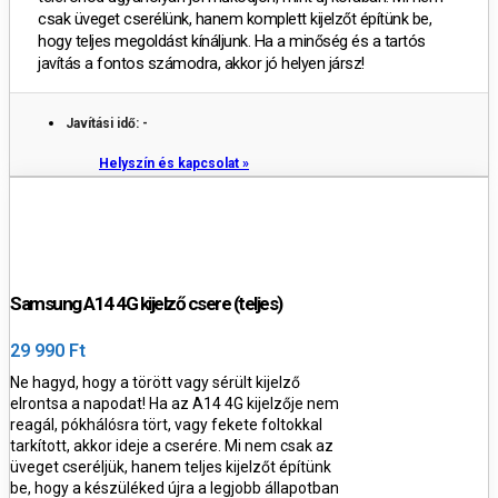
csak üveget cserélünk, hanem komplett kijelzőt építünk be,
hogy teljes megoldást kínáljunk. Ha a minőség és a tartós
javítás a fontos számodra, akkor jó helyen jársz!
Javítási idő: -
Helyszín és kapcsolat »
Samsung A14 4G kijelző csere (teljes)
29 990 Ft
Ne hagyd, hogy a törött vagy sérült kijelző
elrontsa a napodat! Ha az A14 4G kijelzője nem
reagál, pókhálósra tört, vagy fekete foltokkal
tarkított, akkor ideje a cserére. Mi nem csak az
üveget cseréljük, hanem teljes kijelzőt építünk
be, hogy a készüléked újra a legjobb állapotban