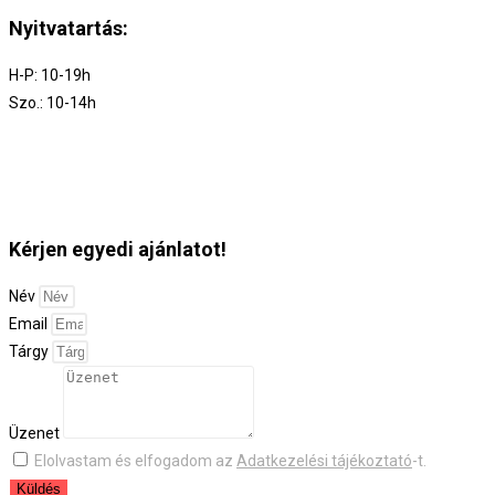
Nyitvatartás:
H-P: 10-19h
Szo.: 10-14h
Kérjen egyedi ajánlatot!
Név
Email
Tárgy
Üzenet
Elolvastam és elfogadom az
Adatkezelési tájékoztató
-t.
Küldés