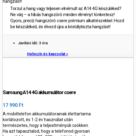
hangzást!
Torzul a hang vagy teljesen elnémult az A14 4G készüléked?
Ne várj – a hibás hangszóró minden élményt tönkretesz!
Gyors, precíz hangszóró csere prémium alkatrészekkel. Hozd
be készüléked, és élvezd újra a kristálytiszta hangzást!
Javítási idő: 3 óra
Helyszín és kapcsolat »
Samsung A14 4G akkumulátor csere
17 990 Ft
A mobiltelefon akkumulátorainak élettartama
korlátozott, és 1-2 év használat után
természetes, hogy a teljesítményük csökken.
Ha azt tapasztalod, hogy a telefonod gyorsan