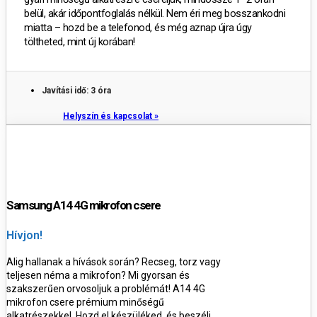
belül, akár időpontfoglalás nélkül.
Nem éri meg bosszankodni
miatta – hozd be a telefonod, és még aznap újra úgy
töltheted, mint új korában!
Javítási idő: 3 óra
Helyszín és kapcsolat »
Samsung A14 4G mikrofon csere
Hívjon!
Alig hallanak a hívások során? Recseg, torz vagy
teljesen néma a mikrofon? Mi gyorsan és
szakszerűen orvosoljuk a problémát! A14 4G
mikrofon csere prémium minőségű
alkatrészekkel. Hozd el készüléked, és beszélj