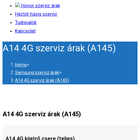
Honor szerviz árak
Háztól-házig szerviz
Tudnivalók
Kapcsolat
A14 4G szerviz árak (A145)
Home
>
Samsung szerviz árak
>
A14 4G szerviz árak (A145)
A14 4G szerviz árak (A145)
A14 4G kijelző csere (teljes)