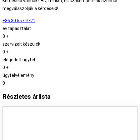
Kérdéseid vannak? Hívj minket, és szakembereink azonnal
megválaszolják a kérdéseid!
+36 30 557 9721
év tapasztalat
0
+
szervizelt készülék
0
+
elégedett ügyfél
0
+
ügyfélvélemény
0
Részletes árlista