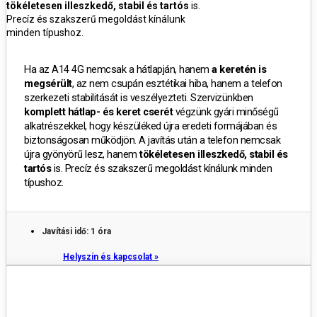
tökéletesen illeszkedő, stabil és tartós
is.
Precíz és szakszerű megoldást kínálunk
minden típushoz.
Ha az A14 4G nemcsak a hátlapján, hanem
a keretén is
megsérült
, az nem csupán esztétikai hiba, hanem a telefon
szerkezeti stabilitását is veszélyezteti.
Szervizünkben
komplett hátlap- és keret cserét
végzünk gyári minőségű
alkatrészekkel, hogy készüléked újra eredeti formájában és
biztonságosan működjön.
A javítás után a telefon nemcsak
újra gyönyörű lesz, hanem
tökéletesen illeszkedő, stabil és
tartós
is.
Precíz és szakszerű megoldást kínálunk minden
típushoz.
Javítási idő: 1 óra
Helyszín és kapcsolat »