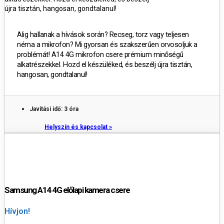
újra tisztán, hangosan, gondtalanul!
Alig hallanak a hívások során? Recseg, torz vagy teljesen
néma a mikrofon? Mi gyorsan és szakszerűen orvosoljuk a
problémát! A14 4G mikrofon csere prémium minőségű
alkatrészekkel. Hozd el készüléked, és beszélj újra tisztán,
hangosan, gondtalanul!
Javítási idő: 3 óra
Helyszín és kapcsolat »
Samsung A14 4G előlapi kamera csere
Hívjon!