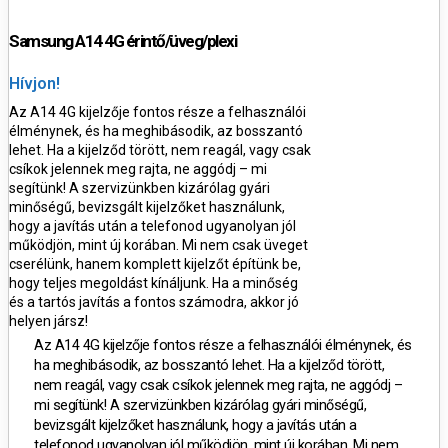
Samsung A14 4G érintő/üveg/plexi
Hívjon!
Az
A14 4G kijelzője fontos része a felhasználói
élménynek, és ha meghibásodik, az bosszantó
lehet. Ha a kijelződ törött, nem reagál, vagy csak
csíkok jelennek meg rajta, ne aggódj – mi
segítünk! A szervizünkben kizárólag gyári
minőségű, bevizsgált kijelzőket használunk,
hogy a javítás után a telefonod ugyanolyan jól
működjön, mint új korában. Mi nem csak üveget
cserélünk, hanem komplett kijelzőt építünk be,
hogy teljes megoldást kínáljunk. Ha a minőség
és a tartós javítás a fontos számodra, akkor jó
helyen jársz!
Az
A14 4G kijelzője fontos része a felhasználói élménynek, és
ha meghibásodik, az bosszantó lehet. Ha a kijelződ törött,
nem reagál, vagy csak csíkok jelennek meg rajta, ne aggódj –
mi segítünk! A szervizünkben kizárólag gyári minőségű,
bevizsgált kijelzőket használunk, hogy a javítás után a
telefonod ugyanolyan jól működjön, mint új korában. Mi nem