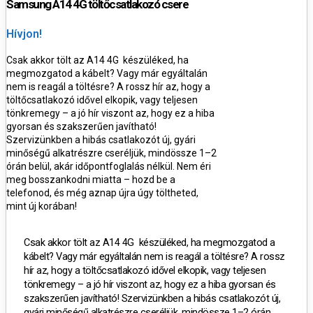
Samsung A14 4G töltőcsatlakozó csere
Hívjon!
Csak akkor tölt az A14 4G készüléked, ha
megmozgatod a kábelt? Vagy már egyáltalán
nem is reagál a töltésre?
A rossz hír az, hogy a
töltőcsatlakozó idővel elkopik, vagy teljesen
tönkremegy – a jó hír viszont az, hogy ez a hiba
gyorsan és szakszerűen javítható
!
Szervizünkben a hibás csatlakozót új, gyári
minőségű alkatrészre cseréljük, mindössze
1–2
órán belül, akár időpontfoglalás nélkül.
Nem éri
meg bosszankodni miatta – hozd be a
telefonod, és még aznap újra úgy töltheted,
mint új korában!
Csak akkor tölt az A14 4G készüléked, ha megmozgatod a
kábelt? Vagy már egyáltalán nem is reagál a töltésre?
A rossz
hír az, hogy a töltőcsatlakozó idővel elkopik, vagy teljesen
tönkremegy – a jó hír viszont az, hogy ez a hiba
gyorsan és
szakszerűen javítható
!
Szervizünkben a hibás csatlakozót új,
gyári minőségű alkatrészre cseréljük, mindössze
1–2 órán