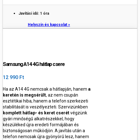
Javítási idő: 1 óra
Helyszín és kapcsolat »
Samsung A14 4G hátlap csere
12 990 Ft
Ha az A14 4G nemcsak a hátlapján, hanem
a
keretén is megsérült
, az nem csupán
esztétikai hiba, hanem a telefon szerkezeti
stabilitását is veszélyezteti.
Szervizünkben
komplett hátlap- és keret cserét
végzünk
gyári minőségű alkatrészekkel, hogy
készüléked újra eredeti formájában és
biztonságosan működjön.
A javítás után a
telefon nemcsak újra gyönyörű lesz, hanem