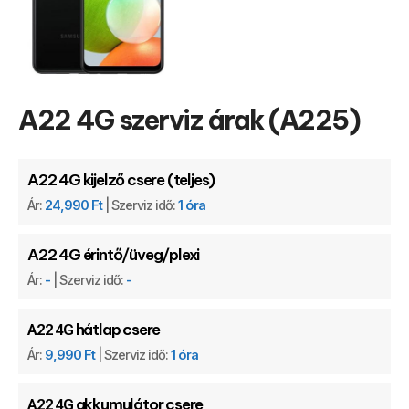
A22 4G szerviz árak (A225)
A22 4G kijelző csere (teljes)
Ár:
24,990 Ft
| Szerviz idő:
1 óra
A22 4G érintő/üveg/plexi
Ár:
-
| Szerviz idő:
-
hátlap csere
A22 4G
Ár:
9,990 Ft
| Szerviz idő:
1 óra
akkumulátor csere
A22 4G