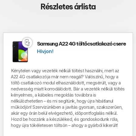
Részletes árlista
Samsung A22 4G töltőcsatlakozó csere
Hívjon!
Kénytelen vagy vezeték nélküli töltést használni, mert az
A22 4G csatlakozója már nem reagál?
Valószínű, hogy a
töltő csatlakozó modul
elhasználódott, megsérült, vagy a
nedvesség miatt korrodálódott
.
Bár a vezeték nélküli töltés
kényelmes, a kábeles megoldás továbbra is
nélkülözhetetlen – és mi segítünk, hogy újra hibátlanul
működjön!
Szervizünkben a javítás
gyorsan, szakszerűen,
akár egy órán belül
elvégezhető,
időpontfoglalás nélkül
.
Hozd be hozzánk a készüléked, és gondoskodunk róla,
hogy újra tökéletesen töltsön – ahogy a gyárból kikerült!