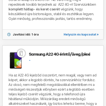
repedések tovább terjednek az A22 4G-n! Szervizünkben
komplett hátlap- és keret cserét
végzünk, hogy
készüléked újra biztonságos, stabil és esztétikus legyen.
Gyári minőség, professzionális javítás, tartós eredmény.
Helyszín és kapcsolat »
Javítási idő: 1 óra
Samsung A22 4G érintő/üveg/plexi
-
Ha az A22 4G kijelződ összetört, nem reagál, vagy nem ad
képet, akkor a legjobb döntés, ha szervizünkhöz fordulsz.
Az olcsó, nem megfelelő megoldásokkal ellentétben mi a
minőséget részesítjük előnyben ezért a legtöbb esetben
teljes kijelző cserét végzünk, hogy a telefonod újra
hibátlanul működjön. Mi kizárólag eredeti minőségű
alkatrészeket használunk, így biztos lehetsz benne, hogy a