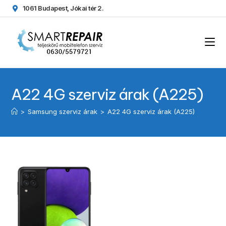
1061 Budapest, Jókai tér 2.
A22 4G szerviz árak (A225)
>
Samsung szerviz árak
>
A22 4G szerviz árak (A225)