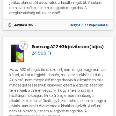
javítás után ismét élvezheted a hibátlan kijelzőt. A célunk
nem az olcsóbb, hanem a legjobb megoldás. A
megbízhatóság nálunk az első!
Helyszín és kapcsolat »
Javítási idő: -
Samsung A22 4G kijelző csere (teljes)
24 990 Ft
Ha az A22 4G kijelződ összetört, nem reagál, vagy nem ad
képet, akkor a legjobb döntés, ha szervizünkhöz fordulsz.
Az olcsó, nem megfelelő megoldásokkal ellentétben mi a
minőséget részesítjük előnyben ezért a legtöbb esetben
teljes kijelző cserét végzünk, hogy a telefonod újra
hibátlanul működjön. Mi kizárólag eredeti minőségű
alkatrészeket használunk, így biztos lehetsz benne, hogy a
javítás után ismét élvezheted a hibátlan kijelzőt. A célunk
nem az olcsóbb, hanem a legjobb megoldás. A