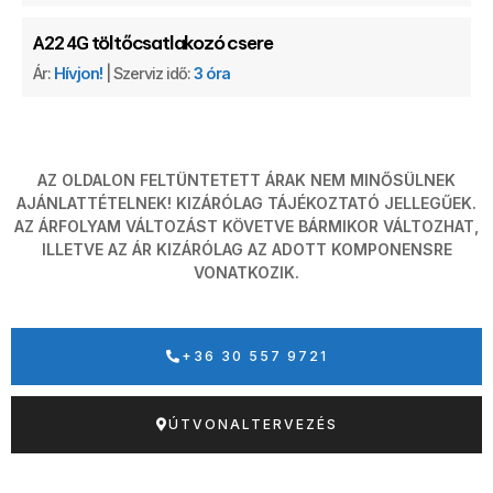
töltőcsatlakozó csere
A22 4G
Ár:
Hívjon!
| Szerviz idő:
3 óra
AZ OLDALON FELTÜNTETETT ÁRAK NEM MINŐSÜLNEK
AJÁNLATTÉTELNEK! KIZÁRÓLAG TÁJÉKOZTATÓ JELLEGŰEK.
AZ ÁRFOLYAM VÁLTOZÁST KÖVETVE BÁRMIKOR VÁLTOZHAT,
ILLETVE AZ ÁR KIZÁRÓLAG AZ ADOTT KOMPONENSRE
VONATKOZIK.
+36 30 557 9721
ÚTVONALTERVEZÉS