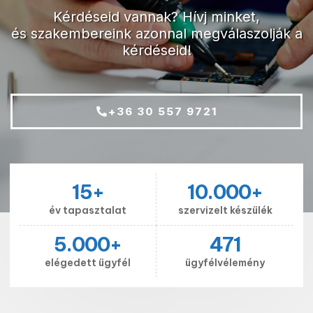
Kérdéseid vannak? Hívj minket,
és szakembereink azonnal megválaszolják a
kérdéseid!
+36 30 557 9721
15
+
10.000
+
év tapasztalat
szervizelt készülék
5.000
+
471
elégedett ügyfél
ügyfélvélemény