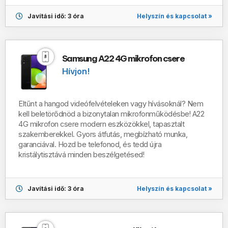
Helyszín és kapcsolat »
Javítási idő: 3 óra
Samsung A22 4G mikrofon csere
Hívjon!
Eltűnt a hangod videófelvételeken vagy hívásoknál? Nem
kell beletörődnöd a bizonytalan mikrofonműködésbe! A22
4G mikrofon csere modern eszközökkel, tapasztalt
szakemberekkel. Gyors átfutás, megbízható munka,
garanciával. Hozd be telefonod, és tedd újra
kristálytisztává minden beszélgetésed!
Helyszín és kapcsolat »
Javítási idő: 3 óra