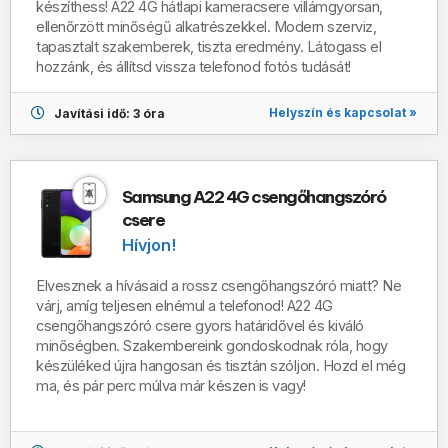
készíthess!
A22 4G
hátlapi kameracsere villámgyorsan,
ellenőrzött minőségű alkatrészekkel. Modern szerviz,
tapasztalt szakemberek, tiszta eredmény. Látogass el
hozzánk, és állítsd vissza telefonod fotós tudását!
Helyszín és kapcsolat »
Javítási idő: 3 óra
Samsung A22 4G csengőhangszóró
csere
Hívjon!
Elvesznek a hívásaid a rossz csengőhangszóró miatt? Ne
várj, amíg teljesen elnémul a telefonod! A22 4G
csengőhangszóró csere gyors határidővel és kiváló
minőségben. Szakembereink gondoskodnak róla, hogy
készüléked újra hangosan és tisztán szóljon. Hozd el még
ma, és pár perc múlva már készen is vagy!