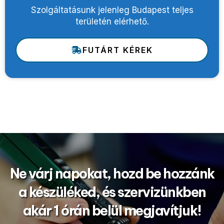
Szolgáltatásunk jelenleg Budapest teljes
területén elérhető.
FUTÁRT KÉREK
Ne várj napokat, hozd be hozzánk
a készüléked, és szervizünkben
akár 1 órán belül megjavítjuk!