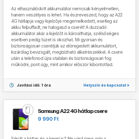
Az elhasználódott akkumulátor nemcsak kényelmetlen,
hanem veszélyes is lehet. Ha észreveszed, hogy az A22
4G hátlapja vagy kijelzője megemelkedett, esetleg az
akku felpuffadt, ne halogasd a cserét! A duzzadó
akkumulátor akár a kijelzőt is károsíthatja, szélsőséges
esetben pedig tüzet is okozhat. Mi gyorsan és
biztonságosan cseréljük az elöregedett akkumulátort,
kizárólag bevizsgált, megbízható alkatrészekkel. A csere
után a telefonod újra stabilan és biztonságosan fog
működni, pont úgy, mint amikor először kibontottad.
Helyszín és kapcsolat »
Javítási idő: 1 óra
Samsung A22 4G hátlap csere
9 990 Ft
Sérült a hátlap és a keret is?
Ne várd meg, míg a