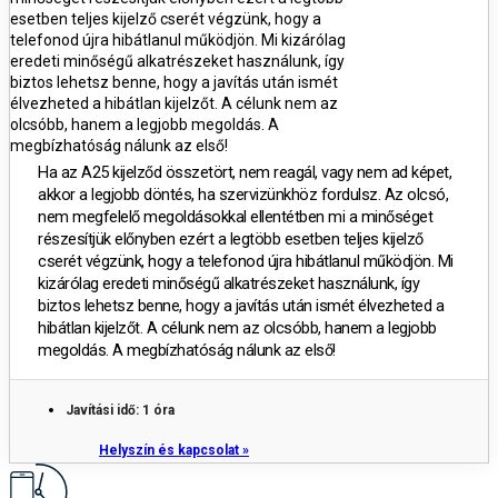
esetben teljes kijelző cserét végzünk, hogy a
telefonod újra hibátlanul működjön. Mi kizárólag
eredeti minőségű alkatrészeket használunk, így
biztos lehetsz benne, hogy a javítás után ismét
élvezheted a hibátlan kijelzőt. A célunk nem az
olcsóbb, hanem a legjobb megoldás. A
megbízhatóság nálunk az első!
Ha az A25 kijelződ összetört, nem reagál, vagy nem ad képet,
akkor a legjobb döntés, ha szervizünkhöz fordulsz. Az olcsó,
nem megfelelő megoldásokkal ellentétben mi a minőséget
részesítjük előnyben ezért a legtöbb esetben teljes kijelző
cserét végzünk, hogy a telefonod újra hibátlanul működjön. Mi
kizárólag eredeti minőségű alkatrészeket használunk, így
biztos lehetsz benne, hogy a javítás után ismét élvezheted a
hibátlan kijelzőt. A célunk nem az olcsóbb, hanem a legjobb
megoldás. A megbízhatóság nálunk az első!
Javítási idő: 1 óra
Helyszín és kapcsolat »