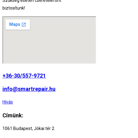
Szükség esetén cseretelefont
biztosítunk!
+36-30/557-9721
info@smartrepair.hu
Hívás
Címünk:
1061 Budapest, Jókai tér 2.