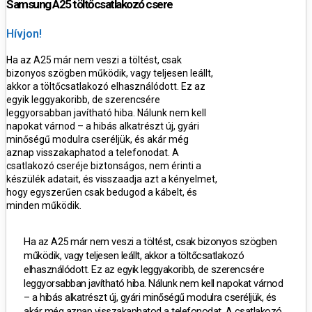
Samsung A25 töltőcsatlakozó csere
Hívjon!
Ha az A25 már nem veszi a töltést, csak
bizonyos szögben működik, vagy teljesen leállt,
akkor a töltőcsatlakozó elhasználódott. Ez az
egyik leggyakoribb, de szerencsére
leggyorsabban javítható hiba
.
Nálunk nem kell
napokat várnod – a hibás alkatrészt
új, gyári
minőségű modulra cseréljük
, és akár
még
aznap
visszakaphatod a telefonodat.
A
csatlakozó cseréje biztonságos, nem érinti a
készülék adatait, és visszaadja azt a kényelmet,
hogy egyszerűen csak bedugod a kábelt, és
minden működik.
Ha az A25 már nem veszi a töltést, csak bizonyos szögben
működik, vagy teljesen leállt, akkor a töltőcsatlakozó
elhasználódott. Ez az egyik leggyakoribb, de szerencsére
leggyorsabban javítható hiba
.
Nálunk nem kell napokat várnod
– a hibás alkatrészt
új, gyári minőségű modulra cseréljük
, és
akár
még aznap
visszakaphatod a telefonodat.
A csatlakozó