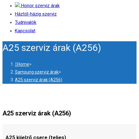
Honor szerviz árak
Háztól-házig szerviz
Tudnivalók
Kapcsolat
A25 szerviz árak (A256)
Home
>
Samsung szerviz árak
>
A25 szerviz árak (A256)
A25 szerviz árak (A256)
A25 kijelző csere (teljes)