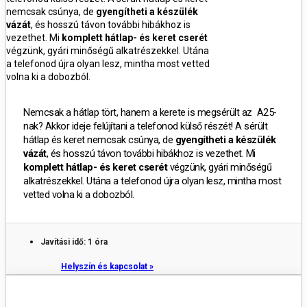
nemcsak csúnya, de
gyengítheti a készülék
vázát
, és hosszú távon további hibákhoz is
vezethet.
Mi
komplett hátlap- és keret cserét
végzünk, gyári minőségű alkatrészekkel.
Utána
a telefonod újra olyan lesz, mintha most vetted
volna ki a dobozból.
Nemcsak a hátlap tört, hanem a kerete is megsérült az A25-
nak? Akkor ideje felújítani a telefonod külső részét!
A sérült
hátlap és keret nemcsak csúnya, de
gyengítheti a készülék
vázát
, és hosszú távon további hibákhoz is vezethet.
Mi
komplett hátlap- és keret cserét
végzünk, gyári minőségű
alkatrészekkel.
Utána a telefonod újra olyan lesz, mintha most
vetted volna ki a dobozból.
Javítási idő: 1 óra
Helyszín és kapcsolat »