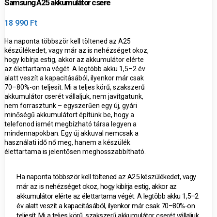
Samsung A25 akkumulátor csere
18 990 Ft
Ha naponta többször kell töltened az A25
készülékedet, vagy már az is nehézséget okoz,
hogy kibírja estig, akkor az akkumulátor elérte
az élettartama végét. A legtöbb akku 1,5–2 év
alatt veszít a kapacitásából, ilyenkor már csak
70–80%-on teljesít.
Mi a teljes körű, szakszerű
akkumulátor cserét vállaljuk, nem javítgatunk,
nem forrasztunk – egyszerűen egy új, gyári
minőségű akkumulátort építünk be, hogy a
telefonod ismét megbízható társa legyen a
mindennapokban.
Egy új akkuval nemcsak a
használati idő nő meg, hanem a készülék
élettartama is jelentősen meghosszabbítható.
Ha naponta többször kell töltened az A25 készülékedet, vagy
már az is nehézséget okoz, hogy kibírja estig, akkor az
akkumulátor elérte az élettartama végét. A legtöbb akku 1,5–2
év alatt veszít a kapacitásából, ilyenkor már csak 70–80%-on
teljesít.
Mi a teljes körű, szakszerű akkumulátor cserét vállaljuk,