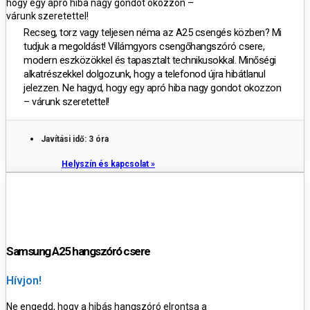
hogy egy apró hiba nagy gondot okozzon –
várunk szeretettel!
Recseg, torz vagy teljesen néma az A25 csengés közben? Mi
tudjuk a megoldást! Villámgyors csengőhangszóró csere,
modern eszközökkel és tapasztalt technikusokkal. Minőségi
alkatrészekkel dolgozunk, hogy a telefonod újra hibátlanul
jelezzen. Ne hagyd, hogy egy apró hiba nagy gondot okozzon
– várunk szeretettel!
Javítási idő: 3 óra
Helyszín és kapcsolat »
Samsung A25 hangszóró csere
Hívjon!
Ne engedd, hogy a hibás hangszóró elrontsa a