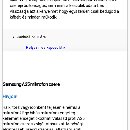
cseréje biztonságos, nem érinti a készülék adatait, és
visszaadja azt a kényelmet, hogy egyszerűen csak bedugod a
kábelt, és minden működik.
Javítási idő: 3 óra
Helyszín és kapcsolat »
Samsung A25 mikrofon csere
Hívjon!
Halk, torz vagy időnként teljesen elnémul a
mikrofon? Egy hibás mikrofon rengeteg
kellemetlenséget okozhat! Válaszd profi A25
mikrofon csere szolgáltatásunkat. Minőségi
alkatrészek, precíz szerelés, átlátható árak.