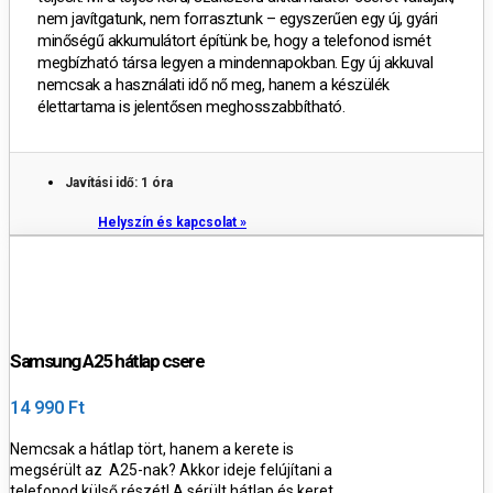
nem javítgatunk, nem forrasztunk – egyszerűen egy új, gyári
minőségű akkumulátort építünk be, hogy a telefonod ismét
megbízható társa legyen a mindennapokban.
Egy új akkuval
nemcsak a használati idő nő meg, hanem a készülék
élettartama is jelentősen meghosszabbítható.
Javítási idő: 1 óra
Helyszín és kapcsolat »
Samsung A25 hátlap csere
14 990 Ft
Nemcsak a hátlap tört, hanem a kerete is
megsérült az A25-nak? Akkor ideje felújítani a
telefonod külső részét!
A sérült hátlap és keret