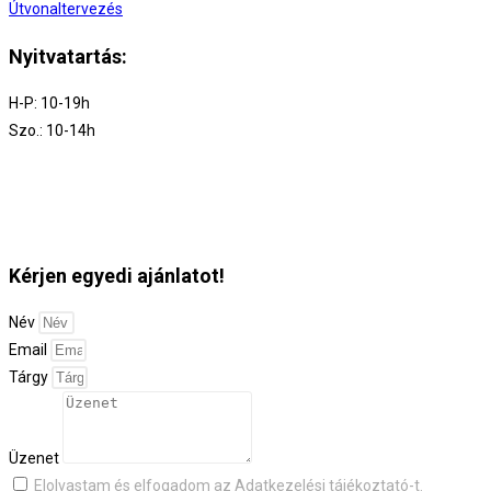
Útvonaltervezés
Nyitvatartás:
H-P: 10-19h
Szo.: 10-14h
Kérjen egyedi ajánlatot!
Név
Email
Tárgy
Üzenet
Elolvastam és elfogadom az
Adatkezelési tájékoztató
-t.