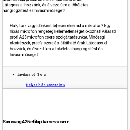
Látogass el hozzánk, és élvezd újra a tökéletes
hangrögzítést és hívásminőséget!
Halk, torz vagy időnként teljesen elnémul a mikrofon? Egy
hibás mikrofon rengeteg kellemetlenséget okozhat! Válaszd
profi A25 mikrofon csere szolgáltatásunkat. Minőségi
alkatrészek, precíz szerelés, átlátható árak. Látogass el
hozzánk, és élvezd újra a tökéletes hangrögzítést és
hívásminőséget!
Javítási idő: 3 óra
Helyszín és kapcsolat »
Samsung A25 előlapi kamera csere