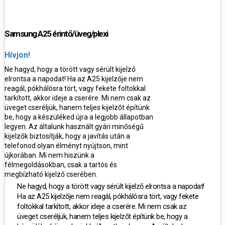
Samsung A25 érintő/üveg/plexi
Hívjon!
Ne hagyd, hogy a törött vagy sérült kijelző
elrontsa a napodat! Ha az A25 kijelzője nem
reagál, pókhálósra tört, vagy fekete foltokkal
tarkított, akkor ideje a cserére. Mi nem csak az
üveget cseréljük, hanem teljes kijelzőt építünk
be, hogy a készüléked újra a legjobb állapotban
legyen. Az általunk használt gyári minőségű
kijelzők biztosítják, hogy a javítás után a
telefonod olyan élményt nyújtson, mint
újkorában. Mi nem hiszünk a
félmegoldásokban, csak a tartós és
megbízható kijelző cserében.
Ne hagyd, hogy a törött vagy sérült kijelző elrontsa a napodat!
Ha az A25 kijelzője nem reagál, pókhálósra tört, vagy fekete
foltokkal tarkított, akkor ideje a cserére. Mi nem csak az
üveget cseréljük, hanem teljes kijelzőt építünk be, hogy a