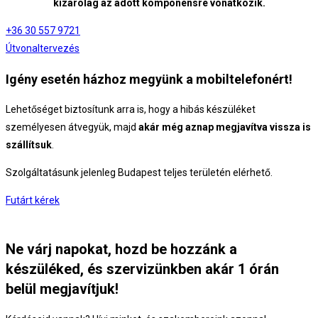
kizárólag az adott komponensre vonatkozik.
+36 30 557 9721
Útvonaltervezés
Igény esetén házhoz megyünk a mobiltelefonért!
Lehetőséget biztosítunk arra is, hogy a hibás készüléket
személyesen átvegyük, majd
akár még aznap megjavítva vissza is
szállítsuk
.
Szolgáltatásunk jelenleg Budapest teljes területén elérhető.
Futárt kérek
Ne várj napokat, hozd be hozzánk a
készüléked, és szervizünkben akár 1 órán
belül megjavítjuk!