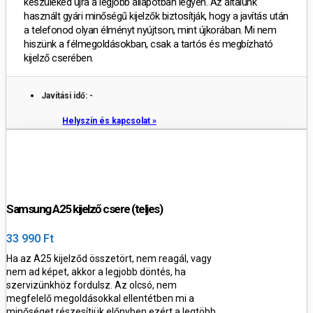
készüléked újra a legjobb állapotban legyen. Az általunk
használt gyári minőségű kijelzők biztosítják, hogy a javítás után
a telefonod olyan élményt nyújtson, mint újkorában. Mi nem
hiszünk a félmegoldásokban, csak a tartós és megbízható
kijelző cserében.
Javítási idő: -
Helyszín és kapcsolat »
Samsung A25 kijelző csere (teljes)
33 990 Ft
Ha az A25 kijelződ összetört, nem reagál, vagy
nem ad képet, akkor a legjobb döntés, ha
szervizünkhöz fordulsz. Az olcsó, nem
megfelelő megoldásokkal ellentétben mi a
minőséget részesítjük előnyben ezért a legtöbb