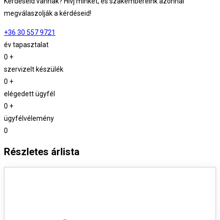
Kérdéseid vannak? Hívj minket, és szakembereink azonnal
megválaszolják a kérdéseid!
+36 30 557 9721
év tapasztalat
0
+
szervizelt készülék
0
+
elégedett ügyfél
0
+
ügyfélvélemény
0
Részletes árlista