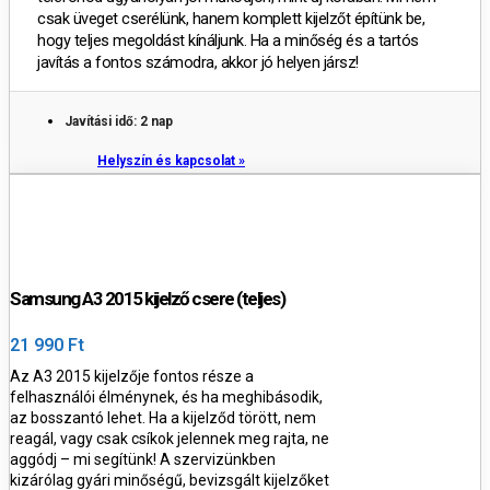
csak üveget cserélünk, hanem komplett kijelzőt építünk be,
hogy teljes megoldást kínáljunk. Ha a minőség és a tartós
javítás a fontos számodra, akkor jó helyen jársz!
Javítási idő: 2 nap
Helyszín és kapcsolat »
Samsung A3 2015 kijelző csere (teljes)
21 990 Ft
Az
A3 2015 kijelzője fontos része a
felhasználói élménynek, és ha meghibásodik,
az bosszantó lehet. Ha a kijelződ törött, nem
reagál, vagy csak csíkok jelennek meg rajta, ne
aggódj – mi segítünk! A szervizünkben
kizárólag gyári minőségű, bevizsgált kijelzőket