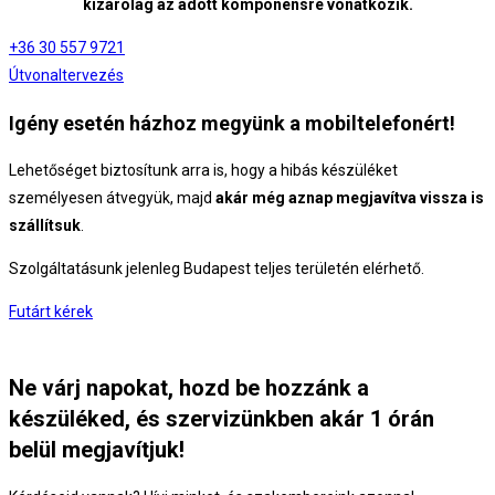
kizárólag az adott komponensre vonatkozik.
+36 30 557 9721
Útvonaltervezés
Igény esetén házhoz megyünk a mobiltelefonért!
Lehetőséget biztosítunk arra is, hogy a hibás készüléket
személyesen átvegyük, majd
akár még aznap megjavítva vissza is
szállítsuk
.
Szolgáltatásunk jelenleg Budapest teljes területén elérhető.
Futárt kérek
Ne várj napokat, hozd be hozzánk a
készüléked, és szervizünkben akár 1 órán
belül megjavítjuk!