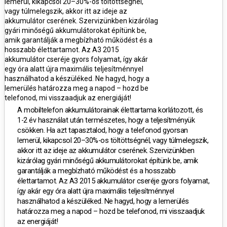
lemerül, kikapcsol 20–30%-os töltöttségnél,
vagy túlmelegszik, akkor itt az ideje az
akkumulátor cserének.
Szervizünkben kizárólag
gyári minőségű akkumulátorokat építünk be,
amik garantálják a megbízható működést és a
hosszabb élettartamot.
Az
A3 2015
akkumulátor cseréje gyors folyamat, így akár
egy óra alatt újra maximális teljesítménnyel
használhatod a készüléked.
Ne hagyd, hogy a
lemerülés határozza meg a napod – hozd be
telefonod, mi visszaadjuk az energiáját!
A mobiltelefon akkumulátorainak élettartama korlátozott, és
1-2 év használat után természetes, hogy a teljesítményük
csökken. Ha azt tapasztalod, hogy a telefonod gyorsan
lemerül, kikapcsol 20–30%-os töltöttségnél, vagy túlmelegszik,
akkor itt az ideje az akkumulátor cserének.
Szervizünkben
kizárólag gyári minőségű akkumulátorokat építünk be, amik
garantálják a megbízható működést és a hosszabb
élettartamot.
Az
A3 2015 akkumulátor cseréje gyors folyamat,
így akár egy óra alatt újra maximális teljesítménnyel
használhatod a készüléked.
Ne hagyd, hogy a lemerülés
határozza meg a napod – hozd be telefonod, mi visszaadjuk
az energiáját!