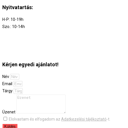
Nyitvatartás:
H-P: 10-19h
Szo.: 10-14h
Kérjen egyedi ajánlatot!
Név
Email
Tárgy
Üzenet
Elolvastam és elfogadom az
Adatkezelési tájékoztató
-t.
Küldés