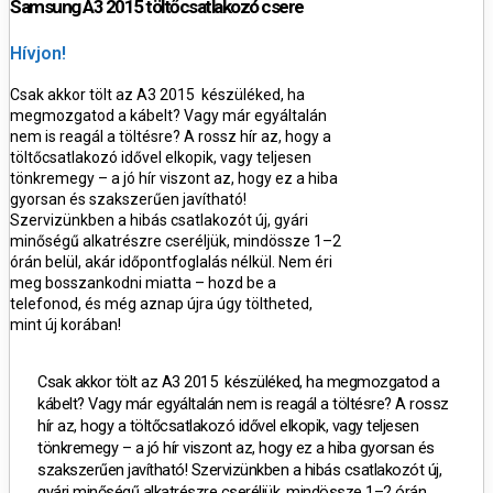
Samsung A3 2015 töltőcsatlakozó csere
Hívjon!
Csak akkor tölt az A3 2015 készüléked, ha
megmozgatod a kábelt? Vagy már egyáltalán
nem is reagál a töltésre?
A rossz hír az, hogy a
töltőcsatlakozó idővel elkopik, vagy teljesen
tönkremegy – a jó hír viszont az, hogy ez a hiba
gyorsan és szakszerűen javítható
!
Szervizünkben a hibás csatlakozót új, gyári
minőségű alkatrészre cseréljük, mindössze
1–2
órán belül, akár időpontfoglalás nélkül.
Nem éri
meg bosszankodni miatta – hozd be a
telefonod, és még aznap újra úgy töltheted,
mint új korában!
Csak akkor tölt az A3 2015 készüléked, ha megmozgatod a
kábelt? Vagy már egyáltalán nem is reagál a töltésre?
A rossz
hír az, hogy a töltőcsatlakozó idővel elkopik, vagy teljesen
tönkremegy – a jó hír viszont az, hogy ez a hiba
gyorsan és
szakszerűen javítható
!
Szervizünkben a hibás csatlakozót új,
gyári minőségű alkatrészre cseréljük, mindössze
1–2 órán