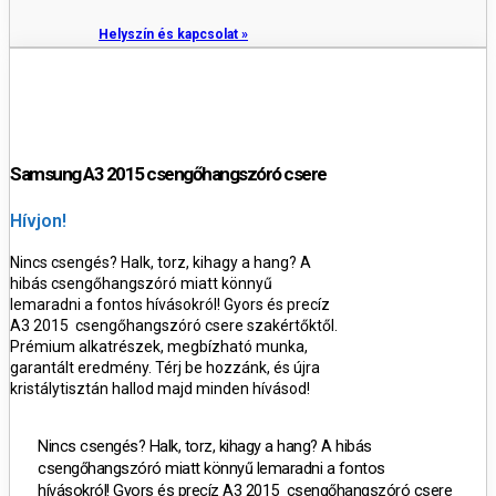
Helyszín és kapcsolat »
Samsung A3 2015 csengőhangszóró csere
Hívjon!
Nincs csengés? Halk, torz, kihagy a hang? A
hibás csengőhangszóró miatt könnyű
lemaradni a fontos hívásokról! Gyors és precíz
A3 2015 csengőhangszóró csere szakértőktől.
Prémium alkatrészek, megbízható munka,
garantált eredmény. Térj be hozzánk, és újra
kristálytisztán hallod majd minden hívásod!
Nincs csengés? Halk, torz, kihagy a hang? A hibás
csengőhangszóró miatt könnyű lemaradni a fontos
hívásokról! Gyors és precíz A3 2015 csengőhangszóró csere