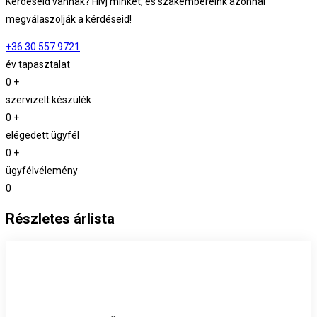
Kérdéseid vannak? Hívj minket, és szakembereink azonnal
megválaszolják a kérdéseid!
+36 30 557 9721
év tapasztalat
0
+
szervizelt készülék
0
+
elégedett ügyfél
0
+
ügyfélvélemény
0
Részletes árlista