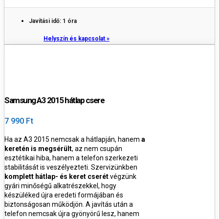
Javítási idő: 1 óra
Helyszín és kapcsolat »
Samsung A3 2015 hátlap csere
7 990 Ft
Ha az A3 2015 nemcsak a hátlapján, hanem
a
keretén is megsérült
, az nem csupán
esztétikai hiba, hanem a telefon szerkezeti
stabilitását is veszélyezteti.
Szervizünkben
komplett hátlap- és keret cserét
végzünk
gyári minőségű alkatrészekkel, hogy
készüléked újra eredeti formájában és
biztonságosan működjön.
A javítás után a
telefon nemcsak újra gyönyörű lesz, hanem