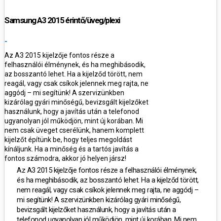
Samsung A3 2015 érintő/üveg/plexi
-
Az
A3 2015 kijelzője fontos része a
felhasználói élménynek, és ha meghibásodik,
az bosszantó lehet. Ha a kijelződ törött, nem
reagál, vagy csak csíkok jelennek meg rajta, ne
aggódj – mi segítünk! A szervizünkben
kizárólag gyári minőségű, bevizsgált kijelzőket
használunk, hogy a javítás után a telefonod
ugyanolyan jól működjön, mint új korában. Mi
nem csak üveget cserélünk, hanem komplett
kijelzőt építünk be, hogy teljes megoldást
kínáljunk. Ha a minőség és a tartós javítás a
fontos számodra, akkor jó helyen jársz!
Az
A3 2015 kijelzője fontos része a felhasználói élménynek,
és ha meghibásodik, az bosszantó lehet. Ha a kijelződ törött,
nem reagál, vagy csak csíkok jelennek meg rajta, ne aggódj –
mi segítünk! A szervizünkben kizárólag gyári minőségű,
bevizsgált kijelzőket használunk, hogy a javítás után a
telefonod ugyanolyan jól működjön, mint új korában. Mi nem