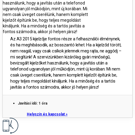
használunk, hogy a javítás után a telefonod
ugyanolyan jól működjön, mint új korában. Mi
nem csak üveget cserélünk, hanem komplett
kijelzőt építünk be, hogy teljes megoldást
kínáljunk. Ha a minőség és a tartós javítás a
fontos számodra, akkor jó helyen jársz!
Az
A3 2015 kijelzője fontos része a felhasználói élménynek,
és ha meghibásodik, az bosszantó lehet. Ha a kijelződ törött,
nem reagál, vagy csak csíkok jelennek meg rajta, ne aggódj –
mi segítünk! A szervizünkben kizárólag gyári minőségű,
bevizsgált kijelzőket használunk, hogy a javítás után a
telefonod ugyanolyan jól működjön, mint új korában. Mi nem
csak üveget cserélünk, hanem komplett kijelzőt építünk be,
hogy teljes megoldást kínáljunk. Ha a minőség és a tartós
javítás a fontos számodra, akkor jó helyen jársz!
Javítási idő: 1 óra
Helyszín és kapcsolat »