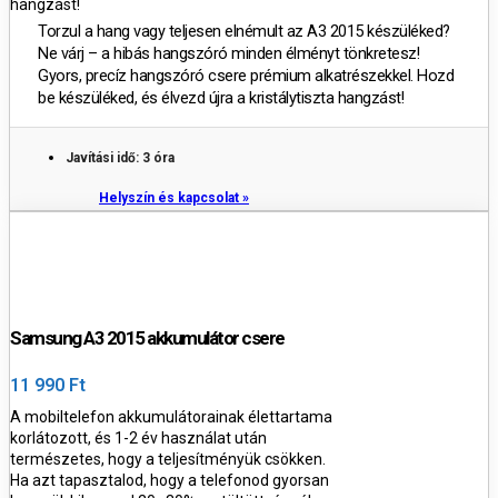
hangzást!
Torzul a hang vagy teljesen elnémult az A3 2015 készüléked?
Ne várj – a hibás hangszóró minden élményt tönkretesz!
Gyors, precíz hangszóró csere prémium alkatrészekkel. Hozd
be készüléked, és élvezd újra a kristálytiszta hangzást!
Javítási idő: 3 óra
Helyszín és kapcsolat »
Samsung A3 2015 akkumulátor csere
11 990 Ft
A mobiltelefon akkumulátorainak élettartama
korlátozott, és 1-2 év használat után
természetes, hogy a teljesítményük csökken.
Ha azt tapasztalod, hogy a telefonod gyorsan