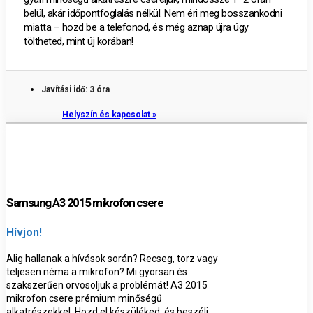
belül, akár időpontfoglalás nélkül.
Nem éri meg bosszankodni
miatta – hozd be a telefonod, és még aznap újra úgy
töltheted, mint új korában!
Javítási idő: 3 óra
Helyszín és kapcsolat »
Samsung A3 2015 mikrofon csere
Hívjon!
Alig hallanak a hívások során? Recseg, torz vagy
teljesen néma a mikrofon? Mi gyorsan és
szakszerűen orvosoljuk a problémát! A3 2015
mikrofon csere prémium minőségű
alkatrészekkel. Hozd el készüléked, és beszélj