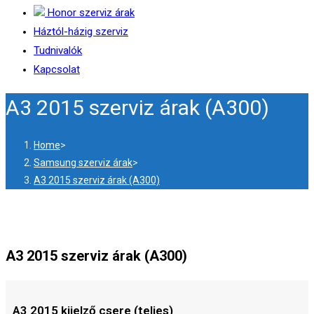
Honor szerviz árak
Háztól-házig szerviz
Tudnivalók
Kapcsolat
A3 2015 szerviz árak (A300)
Home
>
Samsung szerviz árak
>
A3 2015 szerviz árak (A300)
A3 2015 szerviz árak (A300)
A3 2015 kijelző csere (teljes)