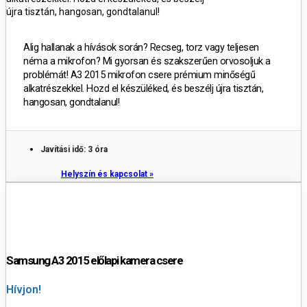
újra tisztán, hangosan, gondtalanul!
Alig hallanak a hívások során? Recseg, torz vagy teljesen
néma a mikrofon? Mi gyorsan és szakszerűen orvosoljuk a
problémát! A3 2015 mikrofon csere prémium minőségű
alkatrészekkel. Hozd el készüléked, és beszélj újra tisztán,
hangosan, gondtalanul!
Javítási idő: 3 óra
Helyszín és kapcsolat »
Samsung A3 2015 előlapi kamera csere
Hívjon!