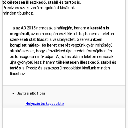
tökéletesen illeszkedő, stabil és tartós
is.
Precíz és szakszerű megoldást kínálunk
minden típushoz.
Ha az A3 2015 nemcsak a hátlapján, hanem
a keretén is
megsérült
, az nem csupán esztétikai hiba, hanem a telefon
szerkezeti stabilitását is veszélyezteti.
Szervizünkben
komplett hátlap- és keret cserét
végzünk gyári minőségű
alkatrészekkel, hogy készüléked újra eredeti formájában és
biztonságosan működjön.
A javítás után a telefon nemcsak
újra gyönyörű lesz, hanem
tökéletesen illeszkedő, stabil és
tartós
is.
Precíz és szakszerű megoldást kínálunk minden
típushoz.
Javítási idő: 1 óra
Helyszín és kapcsolat »