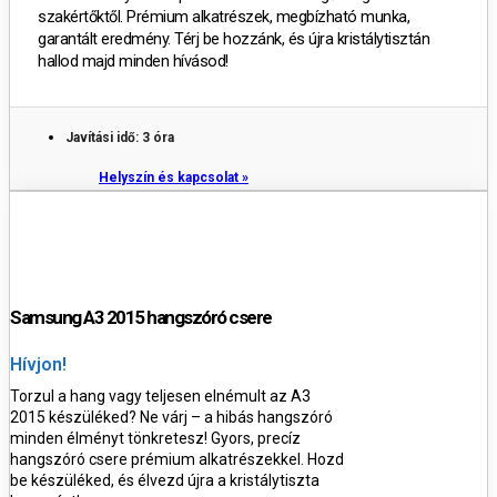
szakértőktől. Prémium alkatrészek, megbízható munka,
garantált eredmény. Térj be hozzánk, és újra kristálytisztán
hallod majd minden hívásod!
Javítási idő: 3 óra
Helyszín és kapcsolat »
Samsung A3 2015 hangszóró csere
Hívjon!
Torzul a hang vagy teljesen elnémult az A3
2015 készüléked? Ne várj – a hibás hangszóró
minden élményt tönkretesz! Gyors, precíz
hangszóró csere prémium alkatrészekkel. Hozd
be készüléked, és élvezd újra a kristálytiszta