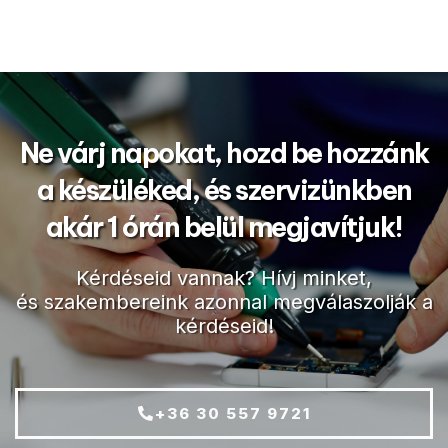
Ne várj napokat, hozd be hozzánk
a készüléked, és szervizünkben
akár 1 órán belül megjavítjuk!
Kérdéseid vannak? Hívj minket,
és szakembereink azonnal megválaszolják a
kérdéseid!
+36 30 557 9721