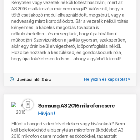
Kénytelen vagy vezeték nélküli töltést használni, mert az
A3 2016 csatlakozója már nem reagál?
Valószínű, hogy a
töltő csatlakozó modul
elhasználódott, megsérült, vagy a
nedvesség miatt korrodálódott
.
Bár a vezeték nélküli töltés
kényelmes, a kábeles megoldás továbbra is
nélkülözhetetlen – és mi segítünk, hogy újra hibátlanul
működjön!
Szervizünkben a javítás
gyorsan, szakszerűen,
akár egy órán belül
elvégezhető,
időpontfoglalás nélkül
.
Hozd be hozzánk a készüléked, és gondoskodunk róla,
hogy újra tökéletesen töltsön – ahogy a gyárból kikerült!
Helyszín és kapcsolat »
Javítási idő: 3 óra
Samsung A3 2016 mikrofon csere
Hívjon!
Eltűnt a hangod videófelvételeken vagy hívásoknál? Nem
kell beletörődnöd a bizonytalan mikrofonműködésbe! A3
2016 mikrofon csere modern eszközökkel, tapasztalt