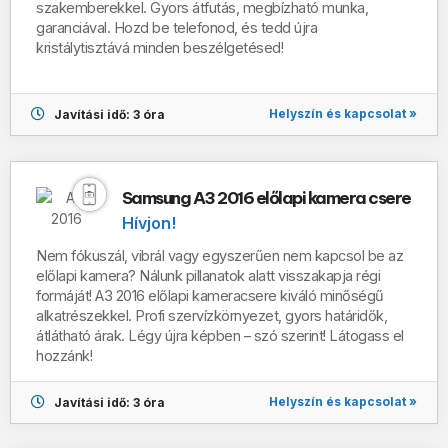
szakemberekkel. Gyors átfutás, megbízható munka,
garanciával. Hozd be telefonod, és tedd újra
kristálytisztává minden beszélgetésed!
Helyszín és kapcsolat »
Javítási idő: 3 óra
Samsung A3 2016 előlapi kamera csere
Hívjon!
Nem fókuszál, vibrál vagy egyszerűen nem kapcsol be az
előlapi kamera? Nálunk pillanatok alatt visszakapja régi
formáját!
A3 2016
előlapi kameracsere kiváló minőségű
alkatrészekkel. Profi szervízkörnyezet, gyors határidők,
átlátható árak. Légy újra képben – szó szerint! Látogass el
hozzánk!
Helyszín és kapcsolat »
Javítási idő: 3 óra