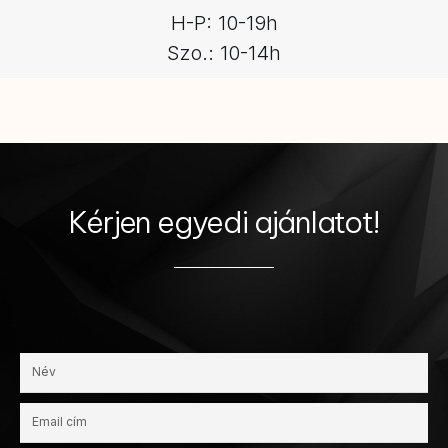
H-P: 10-19h
Szo.: 10-14h
Kérjen egyedi ajánlatot!