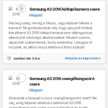
Samsung A3 2016 hátlapi kamera csere
Hívjon!
Recseg a kép, remeg a fókusz, vagy teljesen fekete a
kamera? Mi gondoskodunk róla, hogy újra profi fotókat
készíthess!
A3 2016
hátlapi kameracsere villámgyorsan,
ellenőrzött minőségű alkatrészekkel. Modern szerviz,
tapasztalt szakemberek, tiszta eredmény. Látogass el
hozzánk, és állítsd vissza telefonod fotós tudását!
Helyszín és kapcsolat »
Javítási idő: 3 óra
Samsung A3 2016 csengőhangszóró
csere
Hívjon!
Elvesznek a hívásaid a rossz csengőhangszóró miatt? Ne
várj, amíg teljesen elnémul a telefonod! A3 2016
csengőhangszóró csere gyors határidővel és kiváló