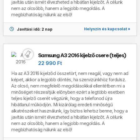
javítás után ismét élvezheted a hibátlan kijelzőt. A célunk
nem az olcsóbb, hanem a legjobb megoldás. A
megbízhatóság nálunk az első!
Helyszín és kapcsolat »
Javítási idő: 2 nap
Samsung A3 2016 kijelző csere (teljes)
22 990 Ft
Ha az A3 2016 kijelződ összetört, nem reagál, vagy nem ad
képet, akkor a legjobb döntés, ha szervizünkhöz fordulsz.
Az olcsó, nem megfelelő megoldásokkal ellentétben mi a
minőséget részesítjük előnyben ezért a legtöbb esetben
teljes kijelző cserét végzünk, hogy a telefonod újra
hibátlanul működjön. Mi kizárólag eredeti minőségű
alkatrészeket használunk, így biztos lehetsz benne, hogy a
javítás után ismét élvezheted a hibátlan kijelzőt. A célunk
nem az olcsóbb, hanem a legjobb megoldás. A
megbízhatóság nálunk az első!