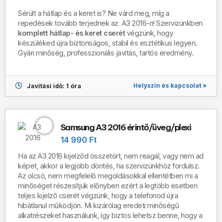
Sérült a hátlap és a keret is?
Ne várd meg, míg a
repedések tovább terjednek az A3 2016-n! Szervizünkben
komplett hátlap- és keret cserét
végzünk, hogy
készüléked újra biztonságos, stabil és esztétikus legyen.
Gyári minőség, professzionális javítás, tartós eredmény.
Helyszín és kapcsolat »
Javítási idő: 1 óra
Samsung A3 2016 érintő/üveg/plexi
14 990 Ft
Ha az A3 2016 kijelződ összetört, nem reagál, vagy nem ad
képet, akkor a legjobb döntés, ha szervizünkhöz fordulsz.
Az olcsó, nem megfelelő megoldásokkal ellentétben mi a
minőséget részesítjük előnyben ezért a legtöbb esetben
teljes kijelző cserét végzünk, hogy a telefonod újra
hibátlanul működjön. Mi kizárólag eredeti minőségű
alkatrészeket használunk, így biztos lehetsz benne, hogy a