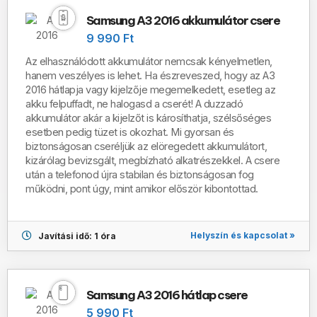
Samsung A3 2016 akkumulátor csere
9 990 Ft
Az elhasználódott akkumulátor nemcsak kényelmetlen,
hanem veszélyes is lehet. Ha észreveszed, hogy az A3
2016 hátlapja vagy kijelzője megemelkedett, esetleg az
akku felpuffadt, ne halogasd a cserét! A duzzadó
akkumulátor akár a kijelzőt is károsíthatja, szélsőséges
esetben pedig tüzet is okozhat. Mi gyorsan és
biztonságosan cseréljük az elöregedett akkumulátort,
kizárólag bevizsgált, megbízható alkatrészekkel. A csere
után a telefonod újra stabilan és biztonságosan fog
működni, pont úgy, mint amikor először kibontottad.
Helyszín és kapcsolat »
Javítási idő: 1 óra
Samsung A3 2016 hátlap csere
5 990 Ft