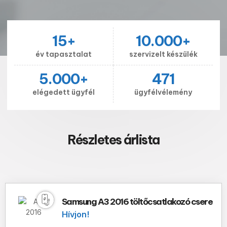
15
+
10.000
+
év tapasztalat
szervizelt készülék
5.000
+
471
elégedett ügyfél
ügyfélvélemény
Részletes árlista
Samsung A3 2016 töltőcsatlakozó csere
Hívjon!