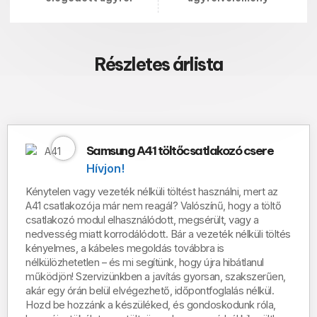
Részletes árlista
Samsung A41 töltőcsatlakozó csere
Hívjon!
Kénytelen vagy vezeték nélküli töltést használni, mert az
A41 csatlakozója már nem reagál?
Valószínű, hogy a töltő
csatlakozó modul
elhasználódott, megsérült, vagy a
nedvesség miatt korrodálódott
.
Bár a vezeték nélküli töltés
kényelmes, a kábeles megoldás továbbra is
nélkülözhetetlen – és mi segítünk, hogy újra hibátlanul
működjön!
Szervizünkben a javítás
gyorsan, szakszerűen,
akár egy órán belül
elvégezhető,
időpontfoglalás nélkül
.
Hozd be hozzánk a készüléked, és gondoskodunk róla,