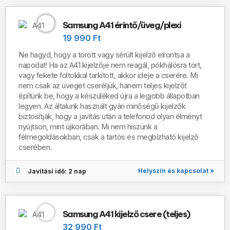
Samsung A41 érintő/üveg/plexi
19 990 Ft
Ne hagyd, hogy a törött vagy sérült kijelző elrontsa a
napodat! Ha az A41 kijelzője nem reagál, pókhálósra tört,
vagy fekete foltokkal tarkított, akkor ideje a cserére. Mi
nem csak az üveget cseréljük, hanem teljes kijelzőt
építünk be, hogy a készüléked újra a legjobb állapotban
legyen. Az általunk használt gyári minőségű kijelzők
biztosítják, hogy a javítás után a telefonod olyan élményt
nyújtson, mint újkorában. Mi nem hiszünk a
félmegoldásokban, csak a tartós és megbízható kijelző
cserében.
Helyszín és kapcsolat »
Javítási idő: 2 nap
Samsung A41 kijelző csere (teljes)
32 990 Ft