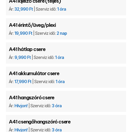
A41 kijelző csere (teljes)
Ár:
32,990 Ft
| Szerviz idő:
1 óra
A41 érintő/üveg/plexi
Ár:
19,990 Ft
| Szerviz idő:
2 nap
A41 hátlap csere
Ár:
9,990 Ft
| Szerviz idő:
1 óra
A41 akkumulátor csere
Ár:
17,990 Ft
| Szerviz idő:
1 óra
A41 hangszóró csere
Ár:
Hívjon!
| Szerviz idő:
3 óra
A41 csengőhangszóró csere
Ár:
Hívjon!
| Szerviz idő:
3 óra