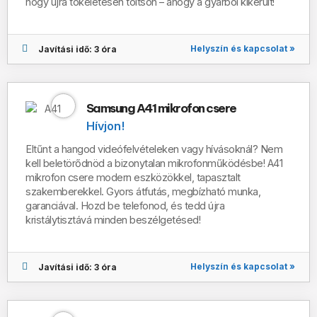
hogy újra tökéletesen töltsön – ahogy a gyárból kikerült!
Helyszín és kapcsolat »
Javítási idő: 3 óra
Samsung A41 mikrofon csere
Hívjon!
Eltűnt a hangod videófelvételeken vagy hívásoknál? Nem
kell beletörődnöd a bizonytalan mikrofonműködésbe! A41
mikrofon csere modern eszközökkel, tapasztalt
szakemberekkel. Gyors átfutás, megbízható munka,
garanciával. Hozd be telefonod, és tedd újra
kristálytisztává minden beszélgetésed!
Helyszín és kapcsolat »
Javítási idő: 3 óra