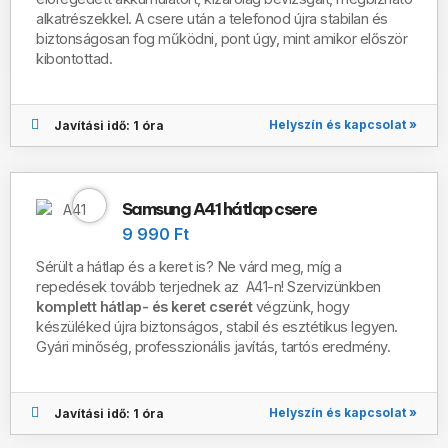
alkatrészekkel. A csere után a telefonod újra stabilan és
biztonságosan fog működni, pont úgy, mint amikor először
kibontottad.
Helyszín és kapcsolat »
Javítási idő: 1 óra
Samsung A41 hátlap csere
9 990 Ft
Sérült a hátlap és a keret is?
Ne várd meg, míg a
repedések tovább terjednek az A41-n! Szervizünkben
komplett hátlap- és keret cserét
végzünk, hogy
készüléked újra biztonságos, stabil és esztétikus legyen.
Gyári minőség, professzionális javítás, tartós eredmény.
Helyszín és kapcsolat »
Javítási idő: 1 óra