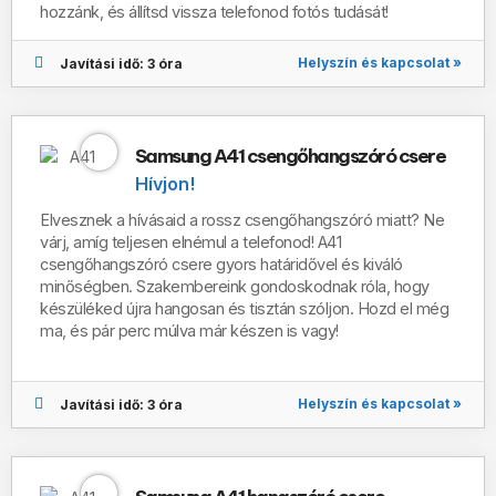
hozzánk, és állítsd vissza telefonod fotós tudását!
Helyszín és kapcsolat »
Javítási idő: 3 óra
Samsung A41 csengőhangszóró csere
Hívjon!
Elvesznek a hívásaid a rossz csengőhangszóró miatt? Ne
várj, amíg teljesen elnémul a telefonod! A41
csengőhangszóró csere gyors határidővel és kiváló
minőségben. Szakembereink gondoskodnak róla, hogy
készüléked újra hangosan és tisztán szóljon. Hozd el még
ma, és pár perc múlva már készen is vagy!
Helyszín és kapcsolat »
Javítási idő: 3 óra