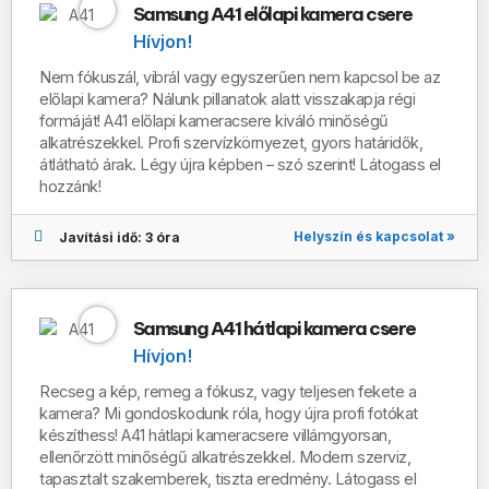
Samsung A41 előlapi kamera csere
Hívjon!
Nem fókuszál, vibrál vagy egyszerűen nem kapcsol be az
előlapi kamera? Nálunk pillanatok alatt visszakapja régi
formáját!
A41
előlapi kameracsere kiváló minőségű
alkatrészekkel. Profi szervízkörnyezet, gyors határidők,
átlátható árak. Légy újra képben – szó szerint! Látogass el
hozzánk!
Helyszín és kapcsolat »
Javítási idő: 3 óra
Samsung A41 hátlapi kamera csere
Hívjon!
Recseg a kép, remeg a fókusz, vagy teljesen fekete a
kamera? Mi gondoskodunk róla, hogy újra profi fotókat
készíthess!
A41
hátlapi kameracsere villámgyorsan,
ellenőrzött minőségű alkatrészekkel. Modern szerviz,
tapasztalt szakemberek, tiszta eredmény. Látogass el