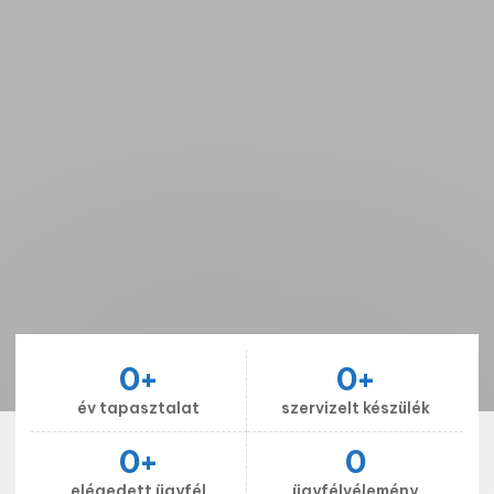
0
+
0
+
év tapasztalat
szervizelt készülék
0
+
0
elégedett ügyfél
ügyfélvélemény