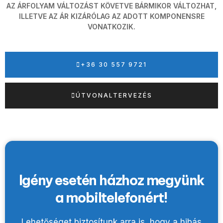
AZ ÁRFOLYAM VÁLTOZÁST KÖVETVE BÁRMIKOR VÁLTOZHAT,
ILLETVE AZ ÁR KIZÁRÓLAG AZ ADOTT KOMPONENSRE
VONATKOZIK.
+36 30 557 9721
ÚTVONALTERVEZÉS
Igény esetén házhoz megyünk
a mobiltelefonért!
Lehetőséget biztosítunk arra is, hogy a hibás