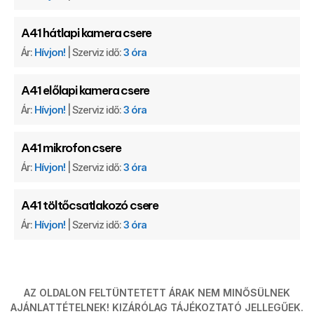
A41 hátlapi kamera csere
Ár:
Hívjon!
| Szerviz idő:
3 óra
A41 előlapi kamera csere
Ár:
Hívjon!
| Szerviz idő:
3 óra
A41 mikrofon csere
Ár:
Hívjon!
| Szerviz idő:
3 óra
A41 töltőcsatlakozó csere
Ár:
Hívjon!
| Szerviz idő:
3 óra
AZ OLDALON FELTÜNTETETT ÁRAK NEM MINŐSÜLNEK
AJÁNLATTÉTELNEK! KIZÁRÓLAG TÁJÉKOZTATÓ JELLEGŰEK.