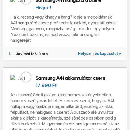
Samsung A41 hangszóró csere
Hívjon!
Halk, recseg vagy kihagy a hang? Ideje a megoldásnak!
A41 hangszóró csere profi technikusoktól, gyors átfutással.
Minőség, garancia, megbízhatóság – minden egy helyen.
Nézz be hozzánk, és add vissza telefonod igazi
hangerejét!
Helyszín és kapcsolat »
Javítási idő: 3 óra
Samsung A41 akkumulátor csere
17 990 Ft
Az elhasználódott akkumulátor nemcsak kényelmetlen,
hanem veszélyes is lehet. Ha észreveszed, hogy az A41
hátlapja vagy kijelzője megemelkedett, esetleg az akku
felpuffadt, ne halogasd a cserét! A duzzadó akkumulátor
akár a kijelzőt is károsíthatja, szélsőséges esetben pedig
tüzet is okozhat. Mi gyorsan és biztonságosan cseréljük az
elöregedett akkumulátort, kizárólag bevizsgált, megbízható