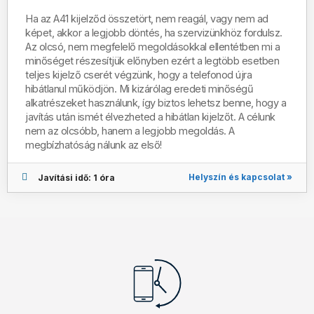
Ha az A41 kijelződ összetört, nem reagál, vagy nem ad
képet, akkor a legjobb döntés, ha szervizünkhöz fordulsz.
Az olcsó, nem megfelelő megoldásokkal ellentétben mi a
minőséget részesítjük előnyben ezért a legtöbb esetben
teljes kijelző cserét végzünk, hogy a telefonod újra
hibátlanul működjön. Mi kizárólag eredeti minőségű
alkatrészeket használunk, így biztos lehetsz benne, hogy a
javítás után ismét élvezheted a hibátlan kijelzőt. A célunk
nem az olcsóbb, hanem a legjobb megoldás. A
megbízhatóság nálunk az első!
Helyszín és kapcsolat »
Javítási idő: 1 óra