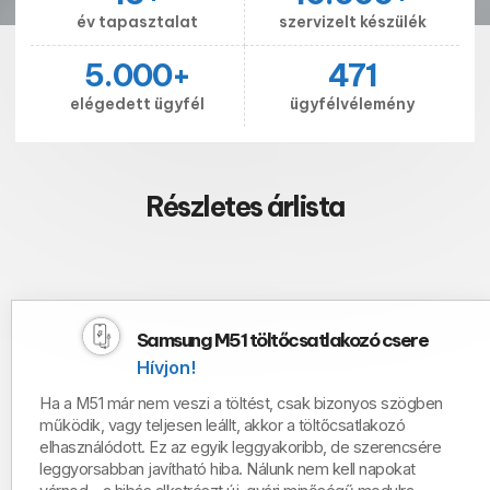
év tapasztalat
szervizelt készülék
5.000
+
471
elégedett ügyfél
ügyfélvélemény
Részletes árlista
Samsung M51 töltőcsatlakozó csere
Hívjon!
Ha a M51 már nem veszi a töltést, csak bizonyos szögben
működik, vagy teljesen leállt, akkor a töltőcsatlakozó
elhasználódott. Ez az egyik leggyakoribb, de szerencsére
leggyorsabban javítható hiba
.
Nálunk nem kell napokat