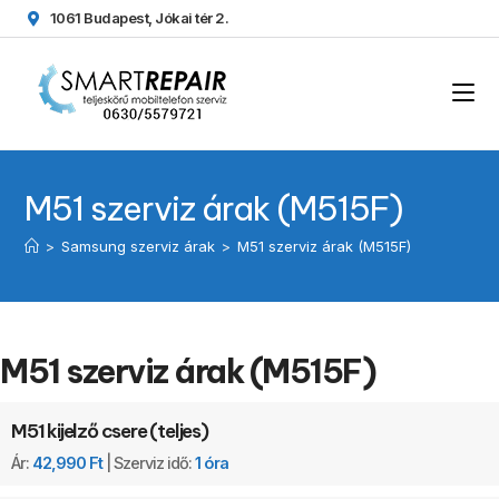
1061 Budapest, Jókai tér 2.
M51 szerviz árak (M515F)
>
Samsung szerviz árak
>
M51 szerviz árak (M515F)
M51 szerviz árak (M515F)
M51 kijelző csere (teljes)
Ár:
42,990 Ft
| Szerviz idő:
1 óra