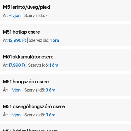
M51 érintő/üveg/plexi
Ár:
Hívjon!
| Szerviz idő:
-
hátlap csere
M51
Ár:
12,990 Ft
| Szerviz idő:
1 óra
M51
akkumulátor csere
Ár:
17,990 Ft
| Szerviz idő:
1 óra
hangszóró csere
M51
Ár:
Hívjon!
| Szerviz idő:
3 óra
csengőhangszóró csere
M51
Ár:
Hívjon!
| Szerviz idő:
3 óra