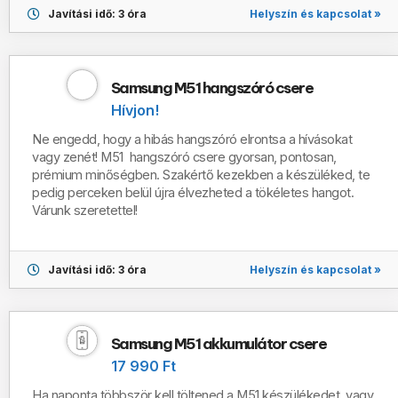
Helyszín és kapcsolat »
Javítási idő: 3 óra
Samsung M51 hangszóró csere
Hívjon!
Ne engedd, hogy a hibás hangszóró elrontsa a hívásokat
vagy zenét! M51 hangszóró csere gyorsan, pontosan,
prémium minőségben. Szakértő kezekben a készüléked, te
pedig perceken belül újra élvezheted a tökéletes hangot.
Várunk szeretettel!
Helyszín és kapcsolat »
Javítási idő: 3 óra
Samsung M51 akkumulátor csere
17 990 Ft
Ha naponta többször kell töltened a M51 készülékedet, vagy