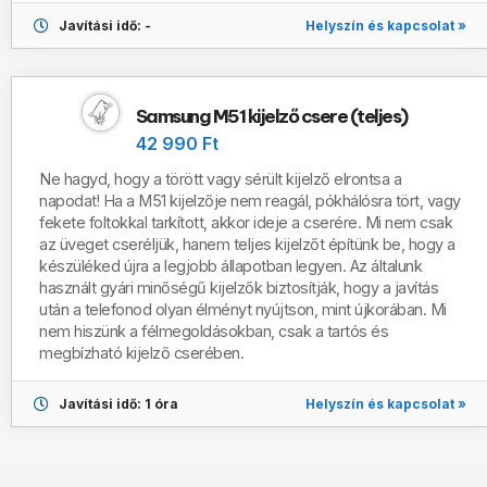
Helyszín és kapcsolat »
Javítási idő: -
Samsung M51 kijelző csere (teljes)
42 990 Ft
Ne hagyd, hogy a törött vagy sérült kijelző elrontsa a
napodat! Ha a M51 kijelzője nem reagál, pókhálósra tört, vagy
fekete foltokkal tarkított, akkor ideje a cserére. Mi nem csak
az üveget cseréljük, hanem teljes kijelzőt építünk be, hogy a
készüléked újra a legjobb állapotban legyen. Az általunk
használt gyári minőségű kijelzők biztosítják, hogy a javítás
után a telefonod olyan élményt nyújtson, mint újkorában. Mi
nem hiszünk a félmegoldásokban, csak a tartós és
megbízható kijelző cserében.
Helyszín és kapcsolat »
Javítási idő: 1 óra