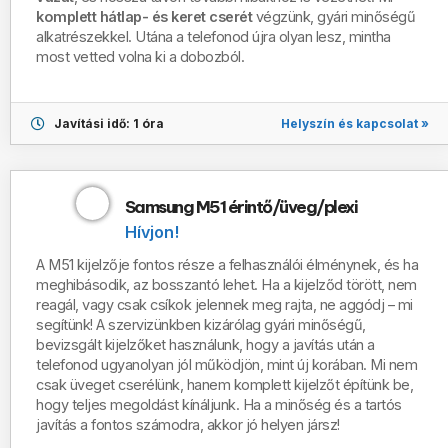
komplett hátlap- és keret cserét
végzünk, gyári minőségű
alkatrészekkel.
Utána a telefonod újra olyan lesz, mintha
most vetted volna ki a dobozból.
Helyszín és kapcsolat »
Javítási idő: 1 óra
Samsung M51 érintő/üveg/plexi
Hívjon!
A
M51 kijelzője fontos része a felhasználói élménynek, és ha
meghibásodik, az bosszantó lehet. Ha a kijelződ törött, nem
reagál, vagy csak csíkok jelennek meg rajta, ne aggódj – mi
segítünk! A szervizünkben kizárólag gyári minőségű,
bevizsgált kijelzőket használunk, hogy a javítás után a
telefonod ugyanolyan jól működjön, mint új korában. Mi nem
csak üveget cserélünk, hanem komplett kijelzőt építünk be,
hogy teljes megoldást kínáljunk. Ha a minőség és a tartós
javítás a fontos számodra, akkor jó helyen jársz!