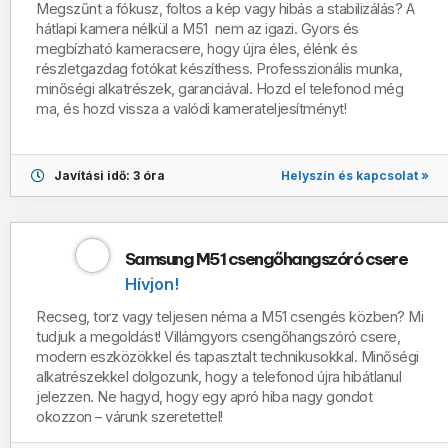
Megszűnt a fókusz, foltos a kép vagy hibás a stabilizálás? A
hátlapi kamera nélkül a M51 nem az igazi. Gyors és
megbízható kameracsere, hogy újra éles, élénk és
részletgazdag fotókat készíthess. Professzionális munka,
minőségi alkatrészek, garanciával. Hozd el telefonod még
ma, és hozd vissza a valódi kamerateljesítményt!
Helyszín és kapcsolat »
Javítási idő: 3 óra
Samsung M51 csengőhangszóró csere
Hívjon!
Recseg, torz vagy teljesen néma a M51 csengés közben? Mi
tudjuk a megoldást! Villámgyors csengőhangszóró csere,
modern eszközökkel és tapasztalt technikusokkal. Minőségi
alkatrészekkel dolgozunk, hogy a telefonod újra hibátlanul
jelezzen. Ne hagyd, hogy egy apró hiba nagy gondot
okozzon – várunk szeretettel!