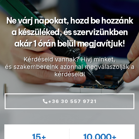
Ne várj napokat, hozd be hozzánk
a készüléked, és szervizünkben
akár 1 órán belül megjavítjuk!
Kérdéseid vannak? Hívj minket,
és szakembereink azonnal megválaszolják a
kérdéseid!
+36 30 557 9721
15
+
10.000
+