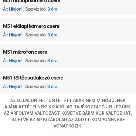
hátlapi kamera csere
M51
Ár:
Hívjon!
| Szerviz idő:
3 óra
előlapi kamera csere
M51
Ár:
Hívjon!
| Szerviz idő:
3 óra
mikrofon csere
M51
Ár:
Hívjon!
| Szerviz idő:
3 óra
töltőcsatlakozó csere
M51
Ár:
Hívjon!
| Szerviz idő:
3 óra
AZ OLDALON FELTÜNTETETT ÁRAK NEM MINŐSÜLNEK
AJÁNLATTÉTELNEK! KIZÁRÓLAG TÁJÉKOZTATÓ JELLEGŰEK.
AZ ÁRFOLYAM VÁLTOZÁST KÖVETVE BÁRMIKOR VÁLTOZHAT,
ILLETVE AZ ÁR KIZÁRÓLAG AZ ADOTT KOMPONENSRE
VONATKOZIK.