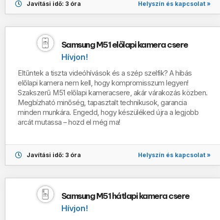
Helyszín és kapcsolat »
Javítási idő: 3 óra
Samsung M51 előlapi kamera csere
Hívjon!
Eltűntek a tiszta videóhívások és a szép szelfik? A hibás
előlapi kamera nem kell, hogy kompromisszum legyen!
Szakszerű M51 előlapi kameracsere, akár várakozás közben.
Megbízható minőség, tapasztalt technikusok, garancia
minden munkára. Engedd, hogy készüléked újra a legjobb
arcát mutassa – hozd el még ma!
Helyszín és kapcsolat »
Javítási idő: 3 óra
Samsung M51 hátlapi kamera csere
Hívjon!