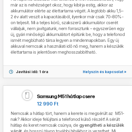
már az is nehézséget okoz, hogy kibírja estig, akkor az
akkumulátor elérte az élettartama végét. A legtöbb akku 1,5–
2 év alatt veszít a kapacitásából, ilyenkor már csak 70–80%-
on teljesít.
Mi a teljes körű, szakszerű akkumulátor cserét
vállaljuk, nem javítgatunk, nem forrasztunk – egyszerűen egy
új, gyári minőségű akkumulátort építünk be, hogy a telefonod
ismét megbízható társa legyen a mindennapokban.
Egy új
akkuval nemcsak a használati idő nő meg, hanem a készülék
élettartama is jelentősen meghosszabbítható.
Helyszín és kapcsolat »
Javítási idő: 1 óra
Samsung M51 hátlap csere
12 990 Ft
Nemcsak a hátlap tört, hanem a kerete is megsérült az M51-
nak? Akkor ideje felújítani a telefonod külső részét!
A sérült
hátlap és keret nemcsak csúnya, de
gyengítheti a készülék
vázát
, és hosszú távon további hibákhoz is vezethet.
Mi