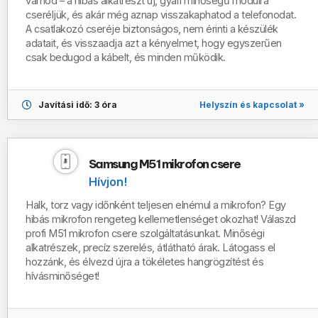
várnod – a hibás alkatrészt
új, gyári minőségű modulra
cseréljük
, és akár
még aznap
visszakaphatod a telefonodat.
A csatlakozó cseréje biztonságos, nem érinti a készülék
adatait, és visszaadja azt a kényelmet, hogy egyszerűen
csak bedugod a kábelt, és minden működik.
Helyszín és kapcsolat »
Javítási idő: 3 óra
Samsung M51 mikrofon csere
Hívjon!
Halk, torz vagy időnként teljesen elnémul a mikrofon? Egy
hibás mikrofon rengeteg kellemetlenséget okozhat! Válaszd
profi M51 mikrofon csere szolgáltatásunkat. Minőségi
alkatrészek, precíz szerelés, átlátható árak. Látogass el
hozzánk, és élvezd újra a tökéletes hangrögzítést és
hívásminőséget!