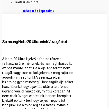
Javítási idő: 1 óra
Helyszín és kapcsolat »
Samsung Note 20 Ultra érintő/üveg/plexi
-
A
Note 20 Ultra kijelzője fontos része a
felhasználói élménynek, és ha meghibásodik,
az bosszantó lehet. Ha a kijelződ törött, nem
reagál, vagy csak csíkok jelennek meg rajta, ne
aggódj – mi segítünk! A szervizünkben
kizárólag gyári minőségű, bevizsgált kijelzőket
használunk, hogy a javítás után a telefonod
ugyanolyan jól működjön, mint új korában. Mi
nem csak üveget cserélünk, hanem komplett
kijelzőt építünk be, hogy teljes megoldást
kínáljunk. Ha a minőség és a tartós javítás a