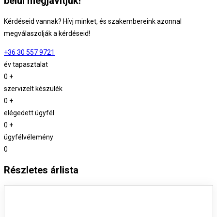
belül megjavítjuk!
Kérdéseid vannak? Hívj minket, és szakembereink azonnal
megválaszolják a kérdéseid!
+36 30 557 9721
év tapasztalat
0
+
szervizelt készülék
0
+
elégedett ügyfél
0
+
ügyfélvélemény
0
Részletes árlista