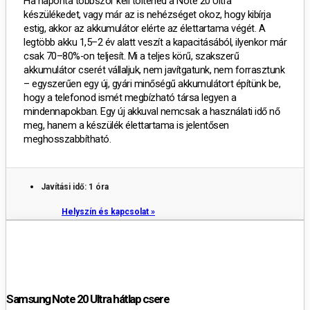
Ha naponta többször kell töltened a Note 20 Ultra
készülékedet, vagy már az is nehézséget okoz, hogy kibírja
estig, akkor az akkumulátor elérte az élettartama végét. A
legtöbb akku 1,5–2 év alatt veszít a kapacitásából, ilyenkor már
csak 70–80%-on teljesít.
Mi a teljes körű, szakszerű
akkumulátor cserét vállaljuk, nem javítgatunk, nem forrasztunk
– egyszerűen egy új, gyári minőségű akkumulátort építünk be,
hogy a telefonod ismét megbízható társa legyen a
mindennapokban.
Egy új akkuval nemcsak a használati idő nő
meg, hanem a készülék élettartama is jelentősen
meghosszabbítható.
Javítási idő: 1 óra
Helyszín és kapcsolat »
Samsung Note 20 Ultra hátlap csere