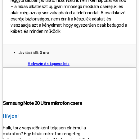
leggyorsabban javítható hiba
.
Nálunk nem kell napokat várnod
– a hibás alkatrészt
új, gyári minőségű modulra cseréljük
, és
akár
még aznap
visszakaphatod a telefonodat.
A csatlakozó
cseréje biztonságos, nem érinti a készülék adatait, és
visszaadja azt a kényelmet, hogy egyszerűen csak bedugod a
kábelt, és minden működik.
Javítási idő: 3 óra
Helyszín és kapcsolat »
Samsung Note 20 Ultra mikrofon csere
Hívjon!
Halk, torz vagy időnként teljesen elnémul a
mikrofon? Egy hibás mikrofon rengeteg