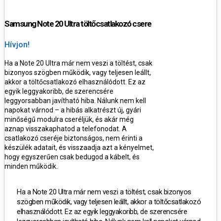
Samsung Note 20 Ultra töltőcsatlakozó csere
Hívjon!
Ha a Note 20 Ultra már nem veszi a töltést, csak
bizonyos szögben működik, vagy teljesen leállt,
akkor a töltőcsatlakozó elhasználódott. Ez az
egyik leggyakoribb, de szerencsére
leggyorsabban javítható hiba
.
Nálunk nem kell
napokat várnod – a hibás alkatrészt
új, gyári
minőségű modulra cseréljük
, és akár
még
aznap
visszakaphatod a telefonodat.
A
csatlakozó cseréje biztonságos, nem érinti a
készülék adatait, és visszaadja azt a kényelmet,
hogy egyszerűen csak bedugod a kábelt, és
minden működik.
Ha a Note 20 Ultra már nem veszi a töltést, csak bizonyos
szögben működik, vagy teljesen leállt, akkor a töltőcsatlakozó
elhasználódott. Ez az egyik leggyakoribb, de szerencsére