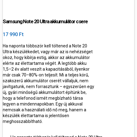
Samsung Note 20 Ultra akkumulátor csere
17 990 Ft
Ha naponta többször kell töltened a Note 20
Ultra készülékedet, vagy már az is nehézséget
okoz, hogy kibírja estig, akkor az akkumulátor
elérte az élettartama végét. A legtöbb akku
1,5–2 év alatt veszít a kapacitásából, ilyenkor
már csak 70–80%-on teljesít.
Mi a teljes körű,
szakszerű akkumulátor cserét vállaljuk, nem
javítgatunk, nem forrasztunk – egyszerűen egy
új, gyári minőségű akkumulátort építünk be,
hogy a telefonod ismét megbízható társa
legyen a mindennapokban.
Egy új akkuval
nemcsak a használati idő nő meg, hanem a
készülék élettartama is jelentősen
meghosszabbítható.