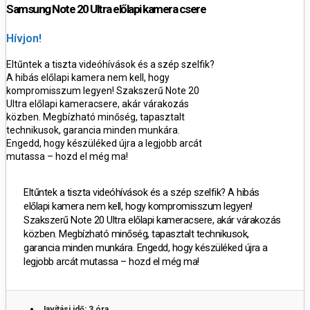
Samsung Note 20 Ultra előlapi kamera csere
Hívjon!
Eltűntek a tiszta videóhívások és a szép szelfik?
A hibás előlapi kamera nem kell, hogy
kompromisszum legyen! Szakszerű Note 20
Ultra előlapi kameracsere, akár várakozás
közben. Megbízható minőség, tapasztalt
technikusok, garancia minden munkára.
Engedd, hogy készüléked újra a legjobb arcát
mutassa – hozd el még ma!
Eltűntek a tiszta videóhívások és a szép szelfik? A hibás
előlapi kamera nem kell, hogy kompromisszum legyen!
Szakszerű Note 20 Ultra előlapi kameracsere, akár várakozás
közben. Megbízható minőség, tapasztalt technikusok,
garancia minden munkára. Engedd, hogy készüléked újra a
legjobb arcát mutassa – hozd el még ma!
Javítási idő: 3 óra