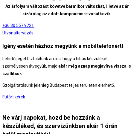
Az árfolyam változást követve bármikor változhat, illetve az ár
kizárólag az adott komponensre vonatkozik.
+36 30 557 9721
Útvonaltervezés
Igény esetén házhoz megyünk a mobiltelefonért!
Lehetőséget biztosítunk arra is, hogy a hibás készüléket
személyesen átvegyük, majd
akár még aznap megjavítva vissza is
szállítsuk
.
Szolgáltatásunk jelenleg Budapest teljes területén elérhető.
Futárt kérek
Ne várj napokat, hozd be hozzánk a
készüléked, és szervizünkben akár 1 órán