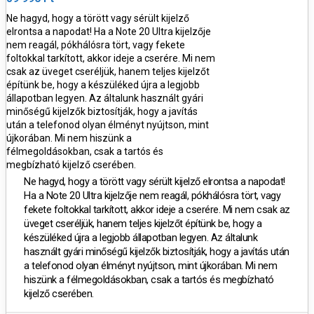
Ne hagyd, hogy a törött vagy sérült kijelző
elrontsa a napodat! Ha a Note 20 Ultra kijelzője
nem reagál, pókhálósra tört, vagy fekete
foltokkal tarkított, akkor ideje a cserére. Mi nem
csak az üveget cseréljük, hanem teljes kijelzőt
építünk be, hogy a készüléked újra a legjobb
állapotban legyen. Az általunk használt gyári
minőségű kijelzők biztosítják, hogy a javítás
után a telefonod olyan élményt nyújtson, mint
újkorában. Mi nem hiszünk a
félmegoldásokban, csak a tartós és
megbízható kijelző cserében.
Ne hagyd, hogy a törött vagy sérült kijelző elrontsa a napodat!
Ha a Note 20 Ultra kijelzője nem reagál, pókhálósra tört, vagy
fekete foltokkal tarkított, akkor ideje a cserére. Mi nem csak az
üveget cseréljük, hanem teljes kijelzőt építünk be, hogy a
készüléked újra a legjobb állapotban legyen. Az általunk
használt gyári minőségű kijelzők biztosítják, hogy a javítás után
a telefonod olyan élményt nyújtson, mint újkorában. Mi nem
hiszünk a félmegoldásokban, csak a tartós és megbízható
kijelző cserében.