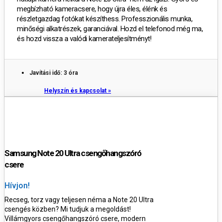
megbízható kameracsere, hogy újra éles, élénk és
részletgazdag fotókat készíthess. Professzionális munka,
minőségi alkatrészek, garanciával. Hozd el telefonod még ma,
és hozd vissza a valódi kamerateljesítményt!
Javítási idő: 3 óra
Helyszín és kapcsolat »
Samsung Note 20 Ultra csengőhangszóró
csere
Hívjon!
Recseg, torz vagy teljesen néma a Note 20 Ultra
csengés közben? Mi tudjuk a megoldást!
Villámgyors csengőhangszóró csere, modern