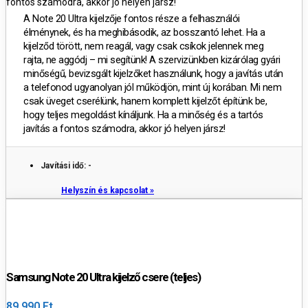
fontos számodra, akkor jó helyen jársz!
A
Note 20 Ultra kijelzője fontos része a felhasználói
élménynek, és ha meghibásodik, az bosszantó lehet. Ha a
kijelződ törött, nem reagál, vagy csak csíkok jelennek meg
rajta, ne aggódj – mi segítünk! A szervizünkben kizárólag gyári
minőségű, bevizsgált kijelzőket használunk, hogy a javítás után
a telefonod ugyanolyan jól működjön, mint új korában. Mi nem
csak üveget cserélünk, hanem komplett kijelzőt építünk be,
hogy teljes megoldást kínáljunk. Ha a minőség és a tartós
javítás a fontos számodra, akkor jó helyen jársz!
Javítási idő: -
Helyszín és kapcsolat »
Samsung Note 20 Ultra kijelző csere (teljes)
89 990 Ft