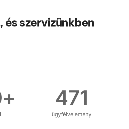
, és szervizünkben
0
+
471
l
ügyfélvélemény