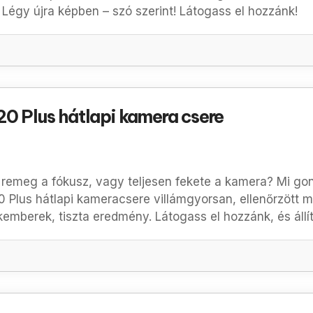
. Légy újra képben – szó szerint! Látogass el hozzánk!
0 Plus hátlapi kamera csere
remeg a fókusz, vagy teljesen fekete a kamera? Mi gond
0 Plus
hátlapi kameracsere villámgyorsan, ellenőrzött m
kemberek, tiszta eredmény. Látogass el hozzánk, és állí