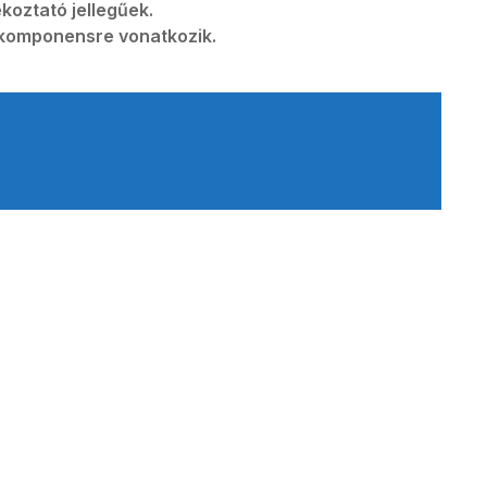
koztató jellegűek.
t komponensre vonatkozik.