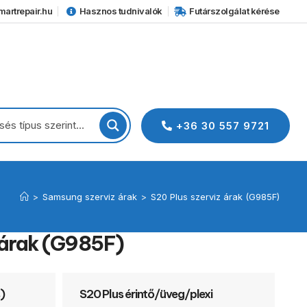
artrepair.hu
Hasznos tudnivalók
Futárszolgálat kérése
+36 30 557 9721
>
Samsung szerviz árak
>
S20 Plus szerviz árak (G985F)
 árak (G985F)
s)
S20 Plus érintő/üveg/plexi