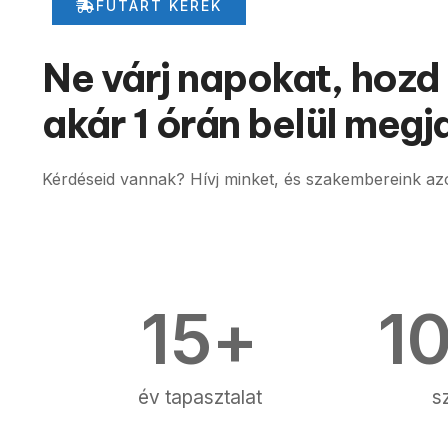
FUTÁRT KÉREK
Ne várj napokat, hozd
akár 1 órán belül megja
Kérdéseid vannak? Hívj minket, és szakembereink azo
15
+
1
év tapasztalat
s