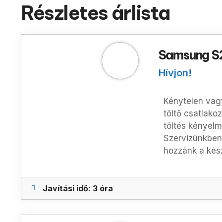
Részletes árlista
Samsung S2
Hívjon!
Kénytelen vagy
töltő csatlak
töltés kényelm
Szervizünkben
hozzánk a kész
Javítási idő: 3 óra