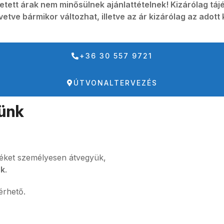
tetett árak nem minősülnek ajánlattételnek! Kizárólag tájé
vetve bármikor változhat, illetve az ár kizárólag az adot
+36 30 557 9721
ÚTVONALTERVEZÉS
ünk
üléket személyesen átvegyük,
uk
.
érhető.