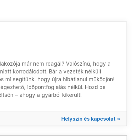
atlakozója már nem reagál?
Valószínű, hogy a
iatt korrodálódott
.
Bár a vezeték nélküli
s mi segítünk, hogy újra hibátlanul működjön!
végezhető,
időpontfoglalás nélkül
.
Hozd be
tsön – ahogy a gyárból kikerült!
Helyszín és kapcsolat »