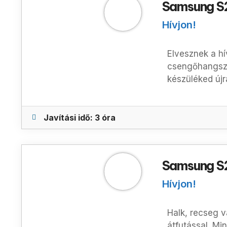
Samsung S2
Hívjon!
Elvesznek a hí
csengőhangszó
készüléked újr
Javítási idő: 3 óra
Samsung S2
Hívjon!
Halk, recseg v
átfutással. Mi