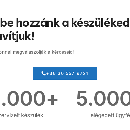
 be hozzánk a készüléked
vítjuk!
nnal megválaszolják a kérdéseid!
+36 30 557 9721
0.000
+
5.00
zervizelt készülék
elégedett ügyfé