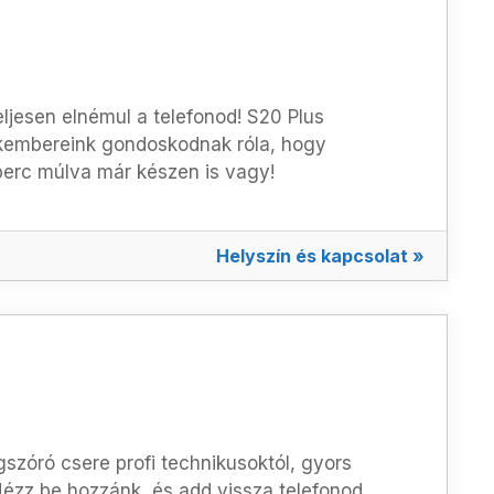
ljesen elnémul a telefonod! S20 Plus
kembereink gondoskodnak róla, hogy
 perc múlva már készen is vagy!
Helyszín és kapcsolat »
szóró csere profi technikusoktól, gyors
ézz be hozzánk, és add vissza telefonod