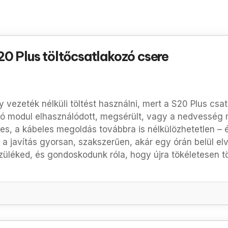
0 Plus töltőcsatlakozó csere
 vezeték nélküli töltést használni, mert a S20 Plus cs
ozó modul
elhasználódott, megsérült, vagy a nedvesség m
es, a kábeles megoldás továbbra is nélkülözhetetlen – é
 a javítás
gyorsan, szakszerűen, akár egy órán belül
el
üléked, és gondoskodunk róla, hogy újra tökéletesen töl