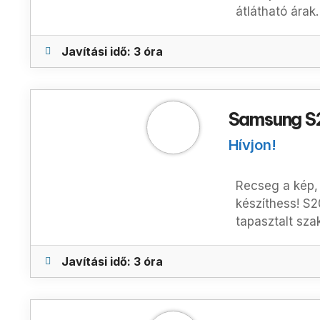
átlátható árak
Javítási idő: 3 óra
Samsung S2
Hívjon!
Recseg a kép, 
készíthess!
S2
tapasztalt sza
Javítási idő: 3 óra