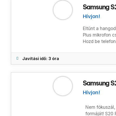
Samsung S2
Hívjon!
Eltűnt a hangod
Plus mikrofon c
Hozd be telefon
Javítási idő: 3 óra
Samsung S2
Hívjon!
Nem fókuszál, 
formáját!
S20 