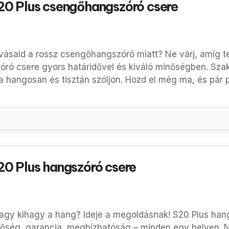
0 Plus csengőhangszóró csere
vásaid a rossz csengőhangszóró miatt? Ne várj, amíg te
ró csere gyors határidővel és kiváló minőségben. Sza
a hangosan és tisztán szóljon. Hozd el még ma, és pár
0 Plus hangszóró csere
agy kihagy a hang? Ideje a megoldásnak! S20 Plus hang
nőség, garancia, megbízhatóság – minden egy helyen. N