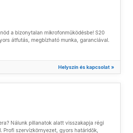
ődnöd a bizonytalan mikrofonműködésbe! S20
yors átfutás, megbízható munka, garanciával.
Helyszín és kapcsolat »
a? Nálunk pillanatok alatt visszakapja régi
 Profi szervízkörnyezet, gyors határidők,