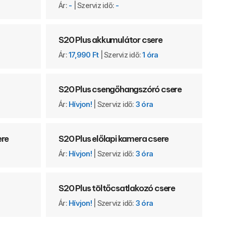
a
Ár:
-
| Szerviz idő:
-
S20 Plus akkumulátor csere
Ár:
17,990 Ft
| Szerviz idő:
1 óra
S20 Plus csengőhangszóró csere
Ár:
Hívjon!
| Szerviz idő:
3 óra
ere
S20 Plus előlapi kamera csere
Ár:
Hívjon!
| Szerviz idő:
3 óra
S20 Plus töltőcsatlakozó csere
Ár:
Hívjon!
| Szerviz idő:
3 óra