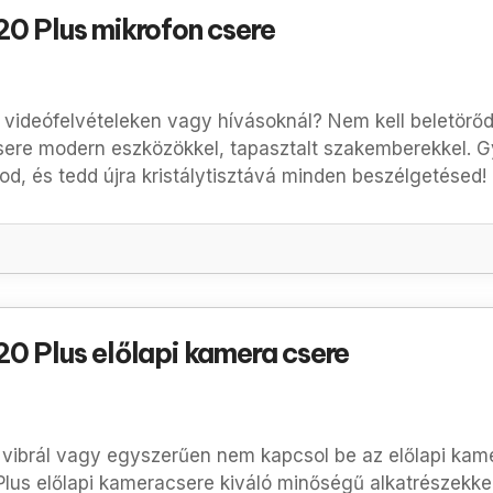
0 Plus mikrofon csere
 videófelvételeken vagy hívásoknál? Nem kell beletör
sere modern eszközökkel, tapasztalt szakemberekkel. G
od, és tedd újra kristálytisztává minden beszélgetésed!
0 Plus előlapi kamera csere
vibrál vagy egyszerűen nem kapcsol be az előlapi kamer
Plus
előlapi kameracsere kiváló minőségű alkatrészekkel.