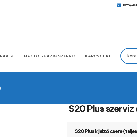
info@sm
ÁRAK
HÁZTÓL-HÁZIG SZERVIZ
KAPCSOLAT
)
S20 Plus szerviz
S20 Plus kijelző csere (telje