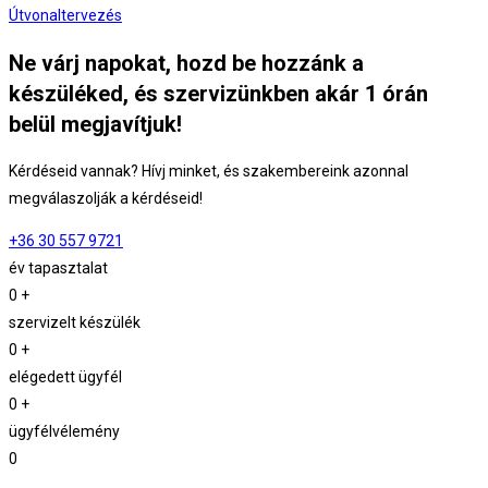
Útvonaltervezés
Ne várj napokat, hozd be hozzánk a
készüléked, és szervizünkben akár 1 órán
belül megjavítjuk!
Kérdéseid vannak? Hívj minket, és szakembereink azonnal
megválaszolják a kérdéseid!
+36 30 557 9721
év tapasztalat
0
+
szervizelt készülék
0
+
elégedett ügyfél
0
+
ügyfélvélemény
0