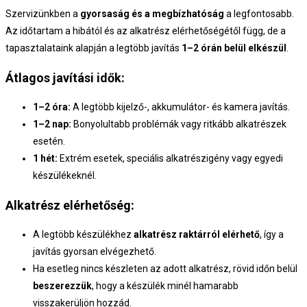
Szervizünkben a
gyorsaság és a megbízhatóság
a legfontosabb.
Az időtartam a hibától és az alkatrész elérhetőségétől függ, de a
tapasztalataink alapján a legtöbb javítás
1–2 órán belül elkészül
.
Átlagos javítási idők:
1–2 óra:
A legtöbb kijelző-, akkumulátor- és kamera javítás.
1–2 nap:
Bonyolultabb problémák vagy ritkább alkatrészek
esetén.
1 hét:
Extrém esetek, speciális alkatrészigény vagy egyedi
készülékeknél.
Alkatrész elérhetőség:
A legtöbb készülékhez
alkatrész raktárról elérhető
, így a
javítás gyorsan elvégezhető.
Ha esetleg nincs készleten az adott alkatrész, rövid időn belül
beszerezzük
, hogy a készülék minél hamarabb
visszakerüljön hozzád.