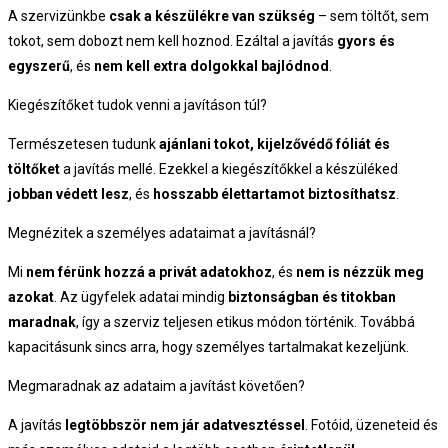
A szervizünkbe
csak a készülékre van szükség
– sem töltőt, sem
tokot, sem dobozt nem kell hoznod.
Ezáltal a javítás
gyors és
egyszerű
, és
nem kell extra dolgokkal bajlódnod
.
Kiegészítőket tudok venni a javításon túl?
Természetesen tudunk
ajánlani tokot, kijelzővédő fóliát és
töltőket
a javítás mellé.
Ezekkel a kiegészítőkkel a készüléked
jobban védett lesz
, és
hosszabb élettartamot biztosíthatsz
.
Megnézitek a személyes adataimat a javításnál?
Mi
nem férünk hozzá a privát adatokhoz
, és
nem is nézzük meg
azokat
. Az ügyfelek adatai mindig
biztonságban és titokban
maradnak
, így a szerviz teljesen etikus módon történik. Továbbá
kapacitásunk sincs arra, hogy személyes tartalmakat kezeljünk.
Megmaradnak az adataim a javítást követően?
A javítás
legtöbbször nem jár adatvesztéssel
. Fotóid, üzeneteid és