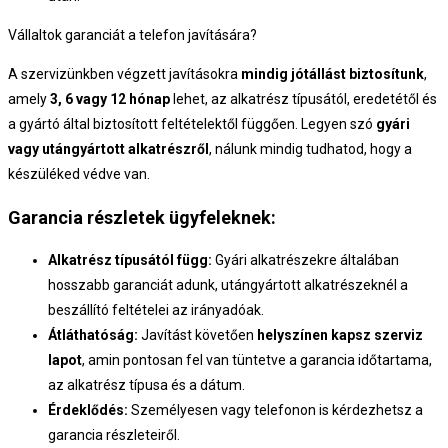
Vállaltok garanciát a telefon javítására?
A szervizünkben végzett javításokra
mindig jótállást biztosítunk
,
amely
3, 6 vagy 12 hónap
lehet, az alkatrész típusától, eredetétől és
a gyártó által biztosított feltételektől függően. Legyen szó
gyári
vagy utángyártott alkatrészről
, nálunk mindig tudhatod, hogy a
készüléked védve van.
Garancia részletek ügyfeleknek:
Alkatrész típusától függ:
Gyári alkatrészekre általában
hosszabb garanciát adunk, utángyártott alkatrészeknél a
beszállító feltételei az irányadóak.
Átláthatóság:
Javítást követően
helyszínen kapsz szerviz
lapot
, amin pontosan fel van tüntetve a garancia időtartama,
az alkatrész típusa és a dátum.
Érdeklődés:
Személyesen vagy telefonon is kérdezhetsz a
garancia részleteiről.