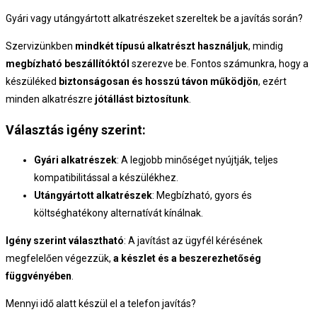
Gyári vagy utángyártott alkatrészeket szereltek be a javítás során?
Szervizünkben
mindkét típusú alkatrészt használjuk
, mindig
megbízható beszállítóktól
szerezve be. Fontos számunkra, hogy a
készüléked
biztonságosan és hosszú távon működjön
, ezért
minden alkatrészre
jótállást biztosítunk
.
Választás igény szerint:
Gyári alkatrészek
: A legjobb minőséget nyújtják, teljes
kompatibilitással a készülékhez.
Utángyártott alkatrészek
: Megbízható, gyors és
költséghatékony alternatívát kínálnak.
Igény szerint választható
: A javítást az ügyfél kérésének
megfelelően végezzük,
a készlet és a beszerezhetőség
függvényében
.
Mennyi idő alatt készül el a telefon javítás?