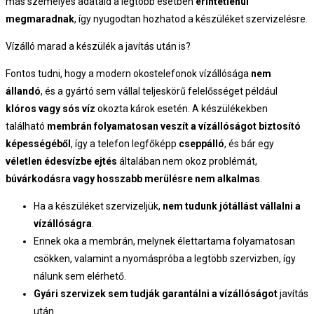
más személyes adataid a legtöbb esetben
érintetlenül
megmaradnak
, így nyugodtan hozhatod a készüléket szervizelésre.
Vízálló marad a készülék a javítás után is?
Fontos tudni, hogy a modern okostelefonok vízállósága
nem
állandó
, és a gyártó sem vállal teljeskörű felelősséget például
klóros vagy sós víz
okozta károk esetén. A készülékekben
található
membrán folyamatosan veszít a vízállóságot biztosító
képességéből
, így a telefon legfőképp
cseppálló
, és bár egy
véletlen édesvízbe ejtés
általában nem okoz problémát,
búvárkodásra vagy hosszabb merülésre nem alkalmas
.
Ha a készüléket szervizeljük,
nem tudunk jótállást vállalni a
vízállóságra
.
Ennek oka a membrán, melynek élettartama folyamatosan
csökken, valamint a nyomáspróba a legtöbb szervizben, így
nálunk sem elérhető.
Gyári szervizek sem tudják garantálni a vízállóságot
javítás
után.