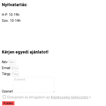
Nyitvatartás:
H-P: 10-19h
Szo.: 10-14h
Kérjen egyedi ajánlatot!
Név
Email
Tárgy
Üzenet
Elolvastam és elfogadom az
Adatkezelési tájékoztató
-t.
Küldés