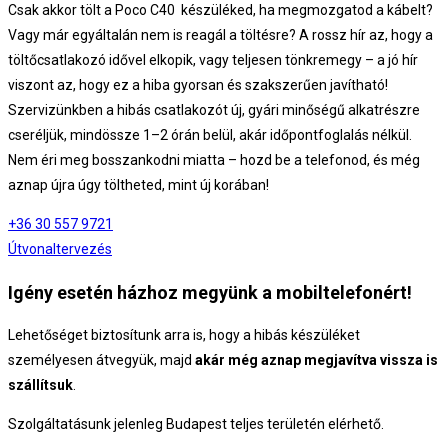
Csak akkor tölt a Poco C40 készüléked, ha megmozgatod a kábelt?
Vagy már egyáltalán nem is reagál a töltésre?
A rossz hír az, hogy a
töltőcsatlakozó idővel elkopik, vagy teljesen tönkremegy – a jó hír
viszont az, hogy ez a hiba
gyorsan és szakszerűen javítható
!
Szervizünkben a hibás csatlakozót új, gyári minőségű alkatrészre
cseréljük, mindössze
1–2 órán belül, akár időpontfoglalás nélkül.
Nem éri meg bosszankodni miatta – hozd be a telefonod, és még
aznap újra úgy töltheted, mint új korában!
+36 30 557 9721
Útvonaltervezés
Igény esetén házhoz megyünk a mobiltelefonért!
Lehetőséget biztosítunk arra is, hogy a hibás készüléket
személyesen átvegyük, majd
akár még aznap megjavítva vissza is
szállítsuk
.
Szolgáltatásunk jelenleg Budapest teljes területén elérhető.