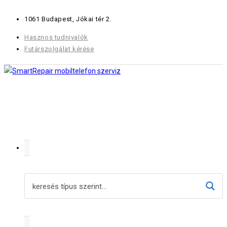
Skip
1061 Budapest, Jókai tér 2.
to
content
Hasznos tudnivalók
Futárszolgálat kérése