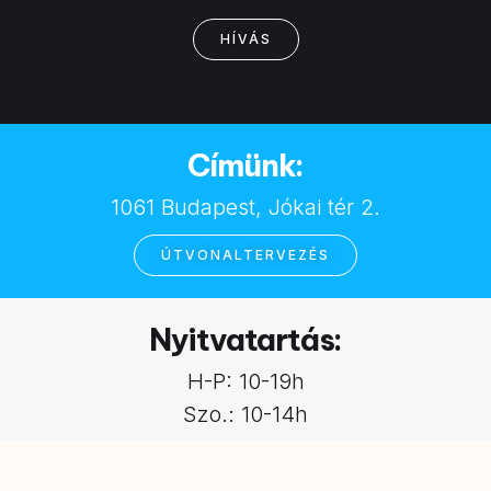
HÍVÁS
Címünk:
1061 Budapest, Jókai tér 2.
ÚTVONALTERVEZÉS
Nyitvatartás:
H-P: 10-19h
Szo.: 10-14h