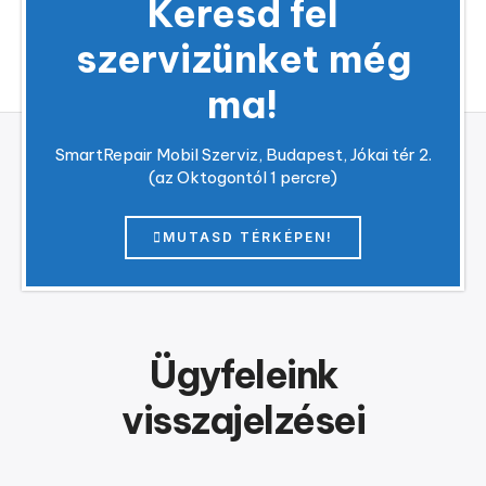
Keresd fel
szervizünket még
ma!
SmartRepair Mobil Szerviz, Budapest, Jókai tér 2.
(az Oktogontól 1 percre)
MUTASD TÉRKÉPEN!
Ügyfeleink
visszajelzései