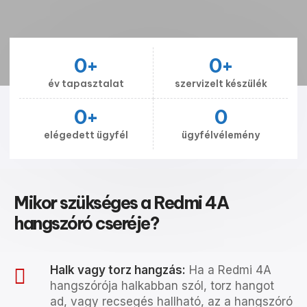
0
+
0
+
év tapasztalat
szervizelt készülék
0
+
0
elégedett ügyfél
ügyfélvélemény
Mikor szükséges a Redmi 4A
hangszóró cseréje?
Halk vagy torz hangzás:
Ha a Redmi 4A
hangszórója halkabban szól, torz hangot
ad, vagy recsegés hallható, az a hangszóró