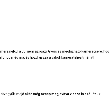
kamera nélkül a J5 nem az igazi. Gyors és megbízható kameracsere, hogy
elefonod még ma, és hozd vissza a valódi kamerateljesítményt!
n átvegyük, majd
akár még aznap megjavítva vissza is szállítsuk
.