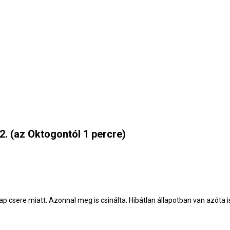
2. (az Oktogontól 1 percre)
p csere miatt. Azonnal meg is csinálta. Hibátlan állapotban van azóta is