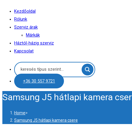
Kezdőoldal
Rólunk
Szerviz árak
Márkák
Háztól-házig szerviz
Kapcsolat
+36 30 557 9721
Samsung J5 hátlapi kamera cse
Home
>
Samsung J5 hátlapi kamera csere