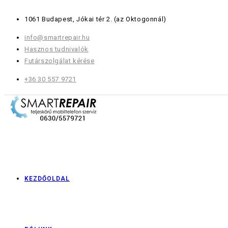
Skip
1061 Budapest, Jókai tér 2.
(az Oktogonnál)
to
content
info@smartrepair.hu
Hasznos tudnivalók
Futárszolgálat kérése
+36 30 557 9721
KEZDŐOLDAL