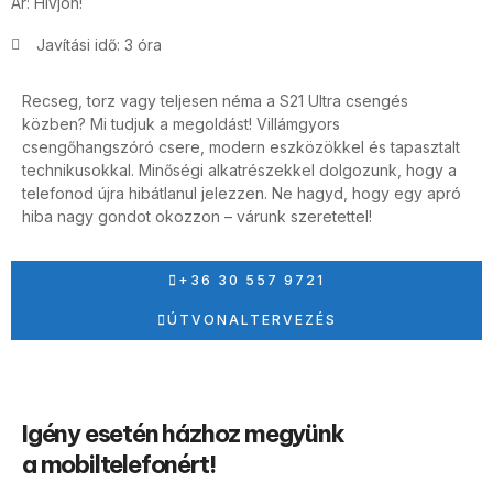
Ár: Hívjon!
Javítási idő: 3 óra
Recseg, torz vagy teljesen néma a S21 Ultra csengés
közben? Mi tudjuk a megoldást! Villámgyors
csengőhangszóró csere, modern eszközökkel és tapasztalt
technikusokkal. Minőségi alkatrészekkel dolgozunk, hogy a
telefonod újra hibátlanul jelezzen. Ne hagyd, hogy egy apró
hiba nagy gondot okozzon – várunk szeretettel!
+36 30 557 9721
ÚTVONALTERVEZÉS
Igény esetén házhoz megyünk
a mobiltelefonért!