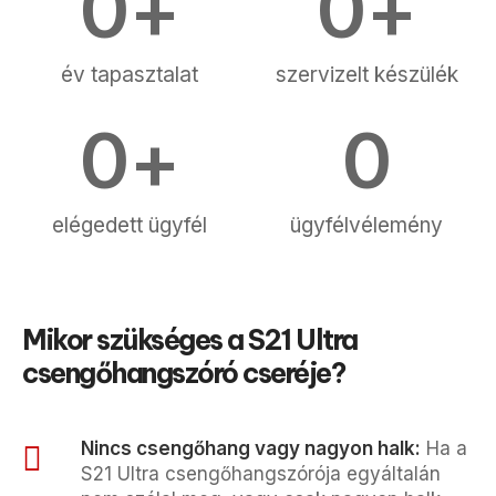
0
+
0
+
év tapasztalat
szervizelt készülék
0
+
0
elégedett ügyfél
ügyfélvélemény
Mikor szükséges a S21 Ultra
csengőhangszóró cseréje?
Nincs csengőhang vagy nagyon halk:
Ha a
S21 Ultra csengőhangszórója egyáltalán