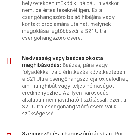
helyzetekben működik, például híváskor
nem, de értesítéseknél igen. Ez a
csengőhangszóró belső hibájára vagy
kontakt problémára utalhat, melynek
megoldása legtöbbször a S21 Ultra
csengőhangszóró csere.
Nedvesség vagy beázás okozta
meghibásodás:
Beázás, pára vagy
folyadékkal való érintkezés következtében
a S21 Ultra csengőhangszórója oxidálódhat,
ami hanghibát vagy teljes némaságot
eredményezhet. Az ilyen károsodás
általában nem javítható tisztítással, ezért a
S21 Ultra csengőhangszóró csere válik
szükségessé.
Szennyeződés a hangszórórácsban:
Por,