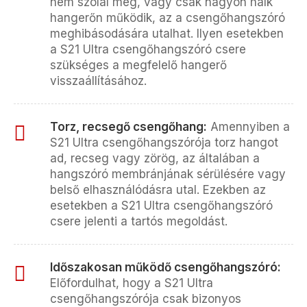
nem szólal meg, vagy csak nagyon halk
hangerőn működik, az a csengőhangszóró
meghibásodására utalhat. Ilyen esetekben
a S21 Ultra csengőhangszóró csere
szükséges a megfelelő hangerő
visszaállításához.
Torz, recsegő csengőhang:
Amennyiben a
S21 Ultra csengőhangszórója torz hangot
ad, recseg vagy zörög, az általában a
hangszóró membránjának sérülésére vagy
belső elhasználódásra utal. Ezekben az
esetekben a S21 Ultra csengőhangszóró
csere jelenti a tartós megoldást.
Időszakosan működő csengőhangszóró:
Előfordulhat, hogy a S21 Ultra
csengőhangszórója csak bizonyos