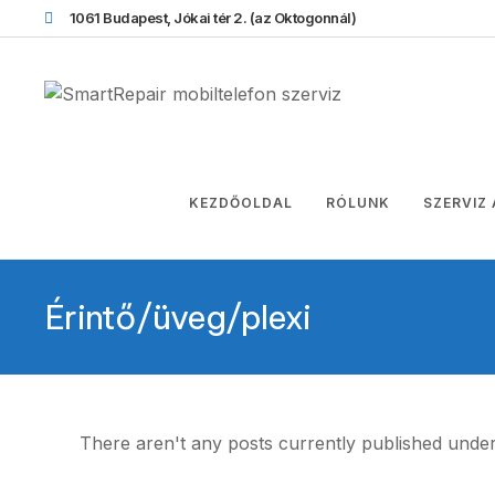
1061 Budapest, Jókai tér 2.
(az Oktogonnál)
KEZDŐOLDAL
RÓLUNK
SZERVIZ
Érintő/üveg/plexi
There aren't any posts currently published under 