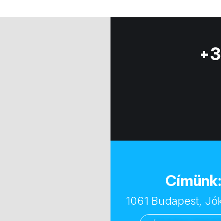
+3
Címünk
1061 Budapest, Jóka