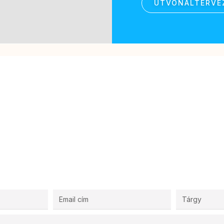
ÚTVONALTERVE
Kérjen egyedi ajánlatot!