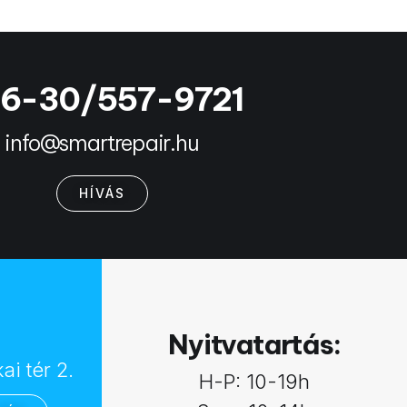
6-30/557-9721
info@smartrepair.hu
HÍVÁS
:
Nyitvatartás:
i tér 2.
H-P: 10-19h