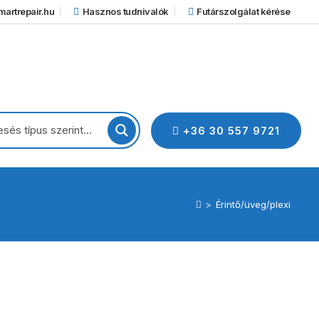
artrepair.hu
Hasznos tudnivalók
Futárszolgálat kérése
+36 30 557 9721
>
Érintő/üveg/plexi