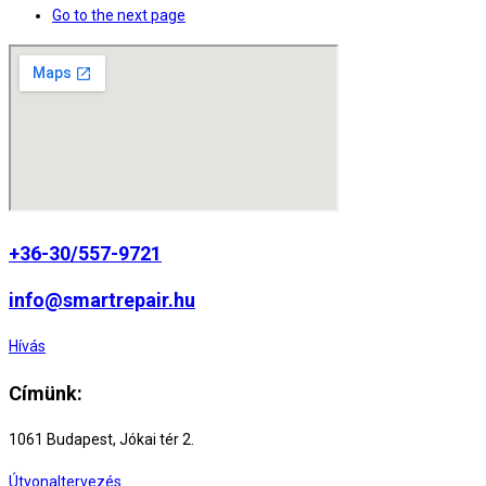
Go to the next page
+36-30/557-9721
info@smartrepair.hu
Hívás
Címünk:
1061 Budapest, Jókai tér 2.
Útvonaltervezés