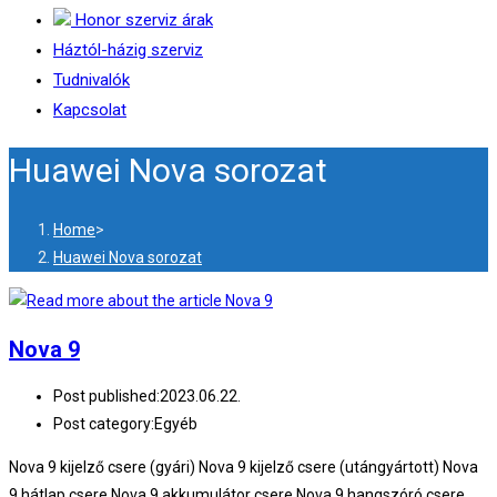
Honor szerviz árak
Háztól-házig szerviz
Tudnivalók
Kapcsolat
Huawei Nova sorozat
Home
>
Huawei Nova sorozat
Nova 9
Post published:
2023.06.22.
Post category:
Egyéb
Nova 9 kijelző csere (gyári) Nova 9 kijelző csere (utángyártott) Nova
9 hátlap csere Nova 9 akkumulátor csere Nova 9 hangszóró csere