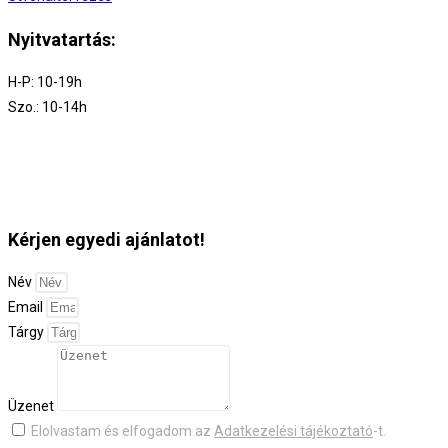
Nyitvatartás:
H-P: 10-19h
Szo.: 10-14h
Kérjen egyedi ajánlatot!
Név
Email
Tárgy
Üzenet
Elolvastam és elfogadom az
Adatkezelési tájékoztató
-t.