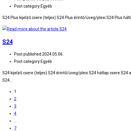
Post category:
Egyéb
S24 Plus kijelző csere (teljes) S24 Plus érintő/üveg/plexi S24 Plus
S24
Post published:
2024.05.06.
Post category:
Egyéb
S24 kijelző csere (teljes) S24 érintő/üveg/plexi S24 hátlap csere S
S24…
1
2
3
4
…
7