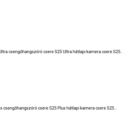
25 Ultra csengőhangszóró csere S25 Ultra hátlapi kamera csere S25…
Plus csengőhangszóró csere S25 Plus hátlapi kamera csere S25…