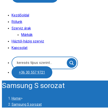
Kezdőoldal
Rólunk
Szerviz árak
Márkák
Háztól-házig szerviz
Kapcsolat
+36 30 557 9721
Samsung S sorozat
Home
>
Samsung S sorozat