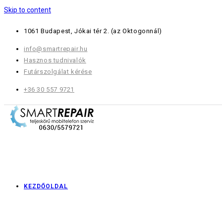
Skip to content
1061 Budapest, Jókai tér 2.
(az Oktogonnál)
info@smartrepair.hu
Hasznos tudnivalók
Futárszolgálat kérése
+36 30 557 9721
KEZDŐOLDAL