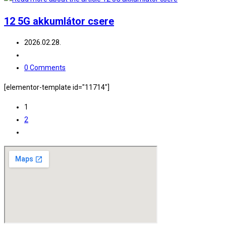
12 5G akkumlátor csere
Post
2026.02.28.
published:
Post
category:
Post
0 Comments
comments:
[elementor-template id="11714"]
1
2
Go
to
the
next
page