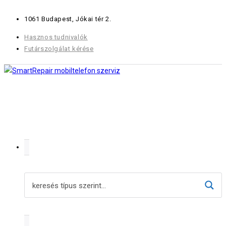
Skip
1061 Budapest, Jókai tér 2.
to
content
Hasznos tudnivalók
Futárszolgálat kérése