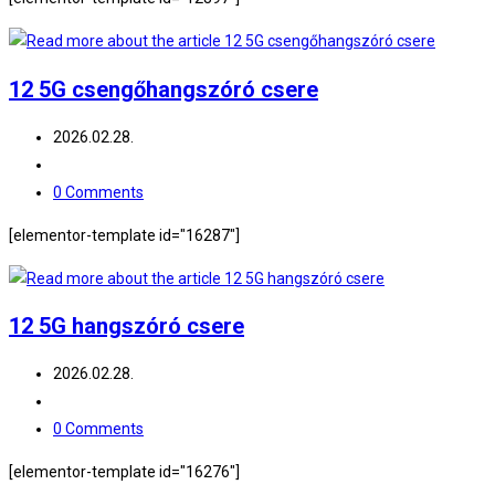
12 5G csengőhangszóró csere
Post
2026.02.28.
published:
Post
category:
Post
0 Comments
comments:
[elementor-template id="16287"]
12 5G hangszóró csere
Post
2026.02.28.
published:
Post
category:
Post
0 Comments
comments:
[elementor-template id="16276"]