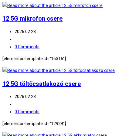
12 5G mikrofon csere
Post
2026.02.28.
published:
Post
category:
Post
0 Comments
comments:
[elementor-template id="16316"]
12 5G töltőcsatlakozó csere
Post
2026.02.28.
published:
Post
category:
Post
0 Comments
comments:
[elementor-template id="12929"]