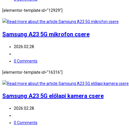
comments:
[elementor-template id="12929"]
Samsung A23 5G mikrofon csere
Post
2026.02.28.
published:
Post
category:
Post
0 Comments
comments:
[elementor-template id="16316"]
Samsung A23 5G előlapi kamera csere
Post
2026.02.28.
published:
Post
category:
Post
0 Comments