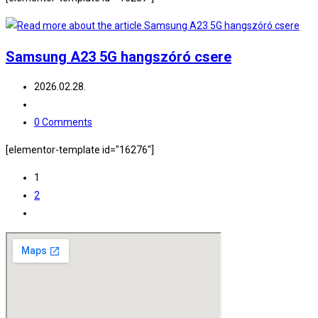
Samsung A23 5G hangszóró csere
Post
2026.02.28.
published:
Post
category:
Post
0 Comments
comments:
[elementor-template id="16276"]
1
2
Go
to
the
next
page