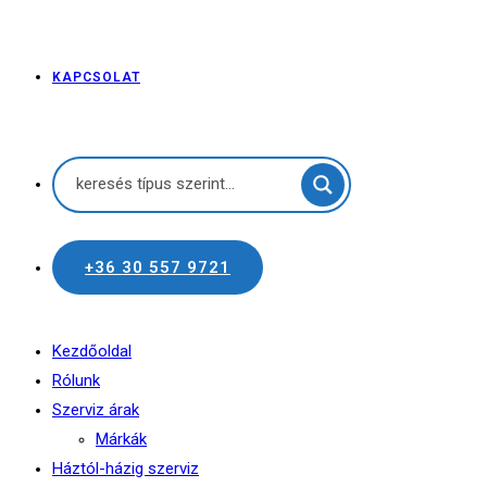
KAPCSOLAT
+36 30 557 9721
Kezdőoldal
Rólunk
Szerviz árak
Márkák
Háztól-házig szerviz