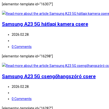
comments:
[elementor-template id="16307"]
Samsung A23 5G hátlapi kamera csere
Post
2026.02.28.
published:
Post
category:
Post
0 Comments
comments:
[elementor-template id="16298"]
Samsung A23 5G csengőhangszóró csere
Post
2026.02.28.
published:
Post
category:
Post
0 Comments
comments:
[elementor-template id="16287"]