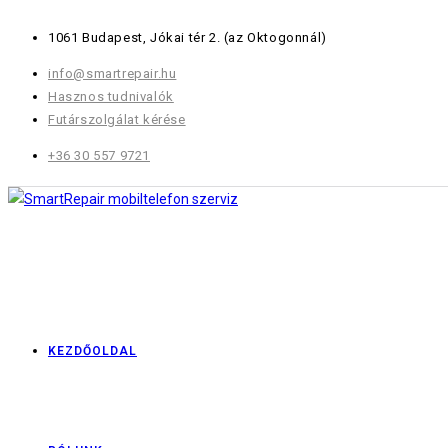
Skip
1061 Budapest, Jókai tér 2.
(az Oktogonnál)
to
content
info@smartrepair.hu
Hasznos tudnivalók
Futárszolgálat kérése
+36 30 557 9721
KEZDŐOLDAL