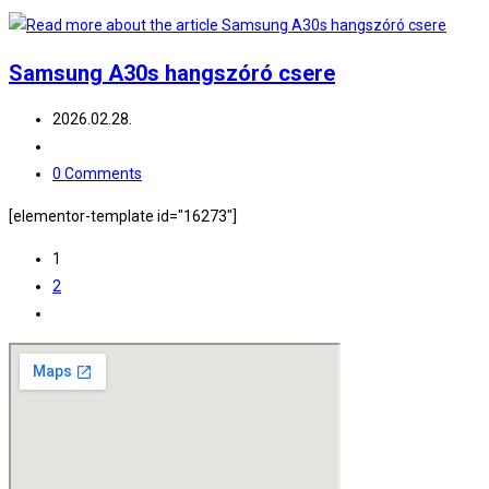
Samsung A30s hangszóró csere
Post
2026.02.28.
published:
Post
category:
Post
0 Comments
comments:
[elementor-template id="16273"]
1
2
Go
to
the
next
page