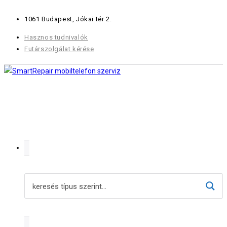
Skip
1061 Budapest, Jókai tér 2.
to
content
Hasznos tudnivalók
Futárszolgálat kérése