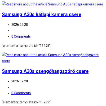
Samsung A30s hátlapi kamera csere
Post
2026.02.28.
published:
Post
category:
Post
0 Comments
comments:
[elementor-template id="16295"]
Samsung A30s csengőhangszóró csere
Post
2026.02.28.
published:
Post
category:
Post
0 Comments
comments:
[elementor-template id="16283"]