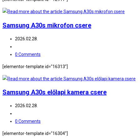
Samsung A30s mikrofon csere
Post
2026.02.28.
published:
Post
category:
Post
0 Comments
comments:
[elementor-template id="16313"]
Samsung A30s előlapi kamera csere
Post
2026.02.28.
published:
Post
category:
Post
0 Comments
comments:
[elementor-template id="16304"]