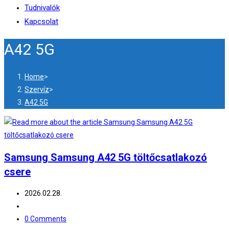
Tudnivalók
Kapcsolat
A42 5G
Home
>
Szervíz
>
A42 5G
Samsung Samsung A42 5G töltőcsatlakozó
csere
2026.02.28.
0 Comments