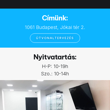
Címünk:
1061 Budapest, Jókai tér 2.
ÚTVONALTERVEZÉS
Nyitvatartás:
H-P: 10-19h
Szo.: 10-14h