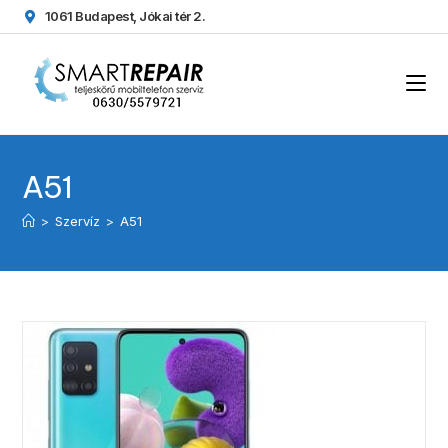
1061 Budapest, Jókai tér 2.
A51
>
Szervíz
>
A51