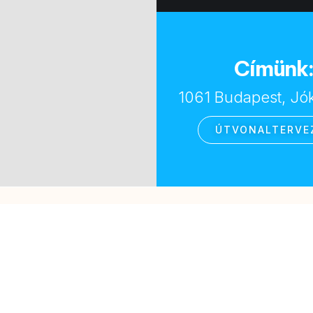
Címünk
1061 Budapest, Jóka
ÚTVONALTERVE
Kérjen egyedi ajánlatot!