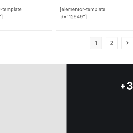
r-template
[elementor-template
"]
id="12949"]
1
2
+3