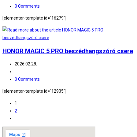
category:
Post
0 Comments
comments:
[elementor-template id="16279"]
HONOR MAGIC 5 PRO beszédhangszóró csere
Post
2026.02.28.
published:
Post
category:
Post
0 Comments
comments:
[elementor-template id="12935"]
1
2
Go
to
the