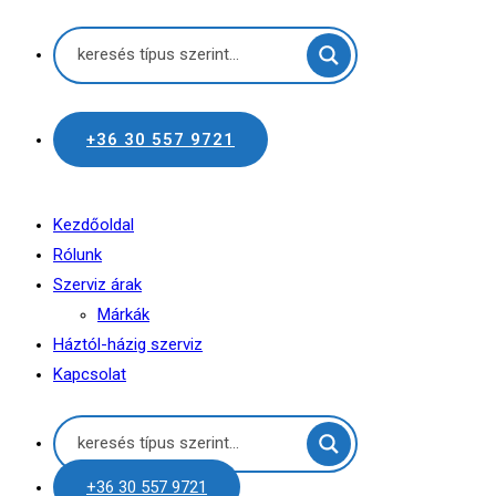
+36 30 557 9721
Kezdőoldal
Rólunk
Szerviz árak
Márkák
Háztól-házig szerviz
Kapcsolat
+36 30 557 9721