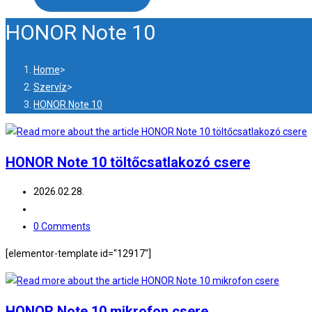
HONOR Note 10
Home
>
Szervíz
>
HONOR Note 10
HONOR Note 10 töltőcsatlakozó csere
2026.02.28.
0 Comments
[elementor-template id="12917"]
HONOR Note 10 mikrofon csere