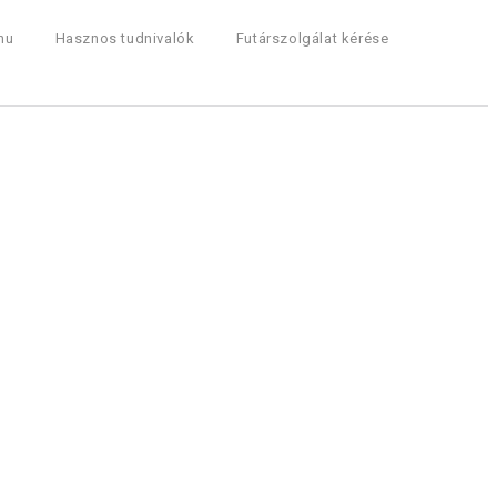
hu
Hasznos tudnivalók
Futárszolgálat kérése