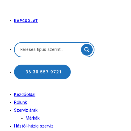
KAPCSOLAT
+36 30 557 9721
Kezdőoldal
Rólunk
Szerviz árak
Márkák
Háztól-házig szerviz