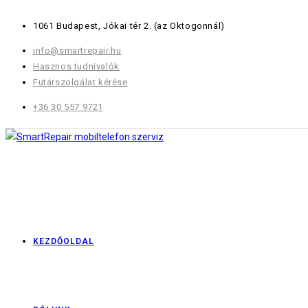
Skip
1061 Budapest, Jókai tér 2.
(az Oktogonnál)
to
content
info@smartrepair.hu
Hasznos tudnivalók
Futárszolgálat kérése
+36 30 557 9721
KEZDŐOLDAL