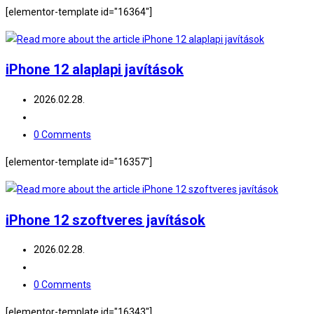
comments:
[elementor-template id="16364"]
iPhone 12 alaplapi javítások
Post
2026.02.28.
published:
Post
category:
Post
0 Comments
comments:
[elementor-template id="16357"]
iPhone 12 szoftveres javítások
Post
2026.02.28.
published:
Post
category:
Post
0 Comments
comments:
[elementor-template id="16343"]