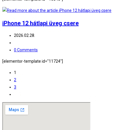
iPhone 12 hátlapi üveg csere
Post
2026.02.28.
published:
Post
category:
Post
0 Comments
comments:
[elementor-template id="11724"]
1
2
3
Go
to
the
next
page