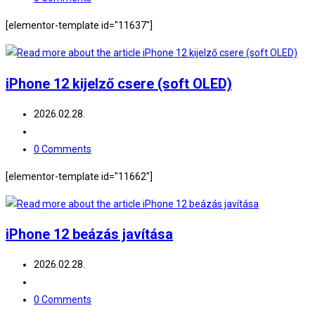
comments:
[elementor-template id="11637"]
iPhone 12 kijelző csere (soft OLED)
Post
2026.02.28.
published:
Post
category:
Post
0 Comments
comments:
[elementor-template id="11662"]
iPhone 12 beázás javítása
Post
2026.02.28.
published:
Post
category:
Post
0 Comments