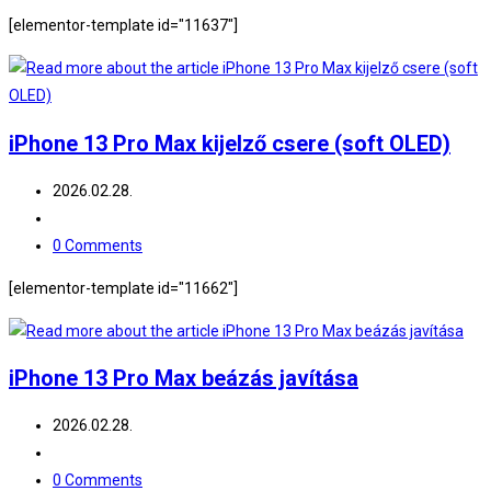
comments:
[elementor-template id="11637"]
iPhone 13 Pro Max kijelző csere (soft OLED)
Post
2026.02.28.
published:
Post
category:
Post
0 Comments
comments:
[elementor-template id="11662"]
iPhone 13 Pro Max beázás javítása
Post
2026.02.28.
published:
Post
category:
Post
0 Comments