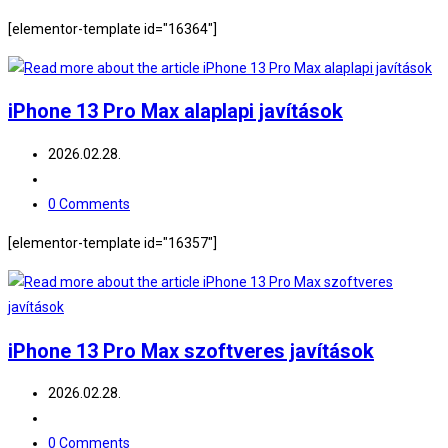
comments:
[elementor-template id="16364"]
iPhone 13 Pro Max alaplapi javítások
Post
2026.02.28.
published:
Post
category:
Post
0 Comments
comments:
[elementor-template id="16357"]
iPhone 13 Pro Max szoftveres javítások
Post
2026.02.28.
published:
Post
category:
Post
0 Comments