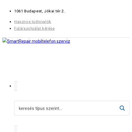
Skip
1061 Budapest, Jókai tér 2.
to
content
Hasznos tudnivalók
Futárszolgálat kérése