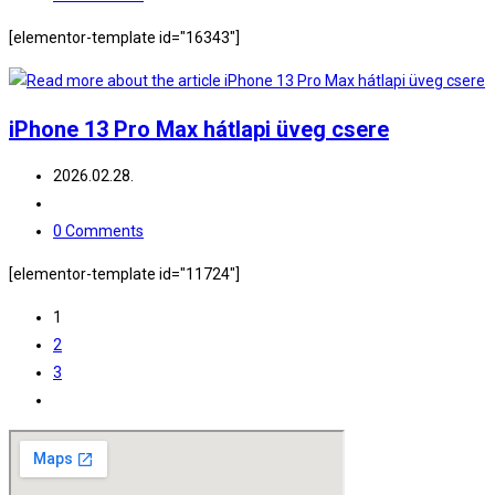
comments:
[elementor-template id="16343"]
iPhone 13 Pro Max hátlapi üveg csere
Post
2026.02.28.
published:
Post
category:
Post
0 Comments
comments:
[elementor-template id="11724"]
1
2
3
Go
to
the
next