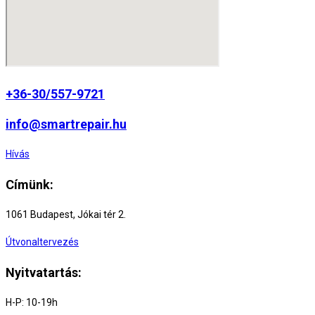
page
+36-30/557-9721
info@smartrepair.hu
Hívás
Címünk:
1061 Budapest, Jókai tér 2.
Útvonaltervezés
Nyitvatartás:
H-P: 10-19h