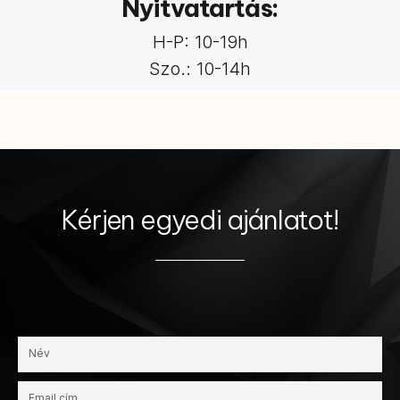
Nyitvatartás:
H-P: 10-19h
Szo.: 10-14h
Kérjen egyedi ajánlatot!