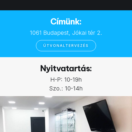
Címünk:
1061 Budapest, Jókai tér 2.
ÚTVONALTERVEZÉS
Nyitvatartás:
H-P: 10-19h
Szo.: 10-14h