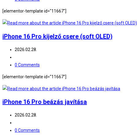
comments:
[elementor-template id="11667"]
iPhone 16 Pro kijelző csere (soft OLED)
Post
2026.02.28.
published:
Post
category:
Post
0 Comments
comments:
[elementor-template id="11667"]
iPhone 16 Pro beázás javítása
Post
2026.02.28.
published:
Post
category:
Post
0 Comments