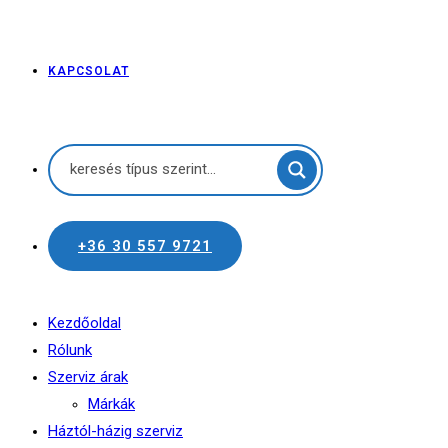
KAPCSOLAT
+36 30 557 9721
Kezdőoldal
Rólunk
Szerviz árak
Márkák
Háztól-házig szerviz