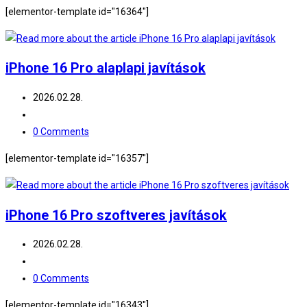
comments:
[elementor-template id="16364"]
iPhone 16 Pro alaplapi javítások
Post
2026.02.28.
published:
Post
category:
Post
0 Comments
comments:
[elementor-template id="16357"]
iPhone 16 Pro szoftveres javítások
Post
2026.02.28.
published:
Post
category:
Post
0 Comments
comments:
[elementor-template id="16343"]