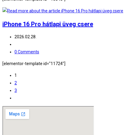
iPhone 16 Pro hátlapi üveg csere
Post
2026.02.28.
published:
Post
category:
Post
0 Comments
comments:
[elementor-template id="11724"]
1
2
3
Go
to
the
next
page