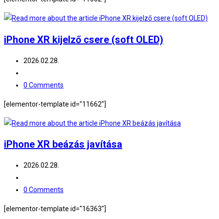
iPhone XR kijelző csere (soft OLED)
Post
2026.02.28.
published:
Post
category:
Post
0 Comments
comments:
[elementor-template id="11662"]
iPhone XR beázás javítása
Post
2026.02.28.
published:
Post
category:
Post
0 Comments
comments:
[elementor-template id="16363"]