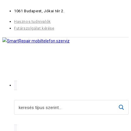
Skip
1061 Budapest, Jókai tér 2.
to
content
Hasznos tudnivalók
Futárszolgálat kérése