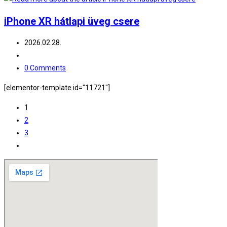
iPhone XR hátlapi üveg csere
Post
2026.02.28.
published:
Post
category:
Post
0 Comments
comments:
[elementor-template id="11721"]
1
2
3
Go
to
the
next
page