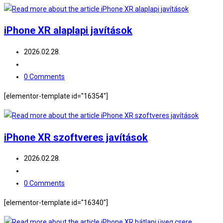
iPhone XR alaplapi javítások
Post
2026.02.28.
published:
Post
category:
Post
0 Comments
comments:
[elementor-template id="16354"]
iPhone XR szoftveres javítások
Post
2026.02.28.
published:
Post
category:
Post
0 Comments
comments:
[elementor-template id="16340"]