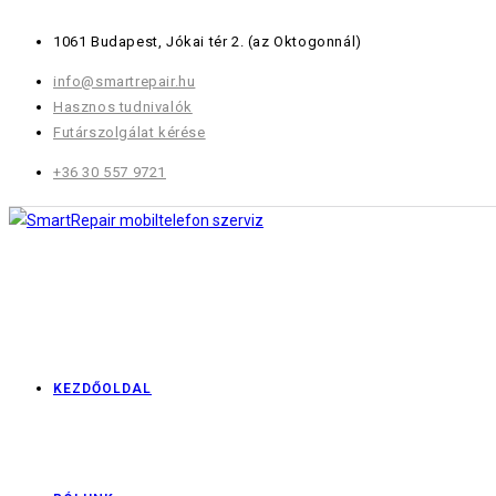
Skip
1061 Budapest, Jókai tér 2.
(az Oktogonnál)
to
content
info@smartrepair.hu
Hasznos tudnivalók
Futárszolgálat kérése
+36 30 557 9721
KEZDŐOLDAL