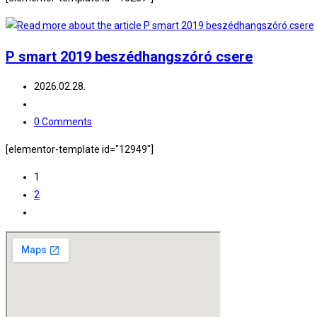
P smart 2019 beszédhangszóró csere
Post
2026.02.28.
published:
Post
category:
Post
0 Comments
comments:
[elementor-template id="12949"]
1
2
Go
to
the
next
page