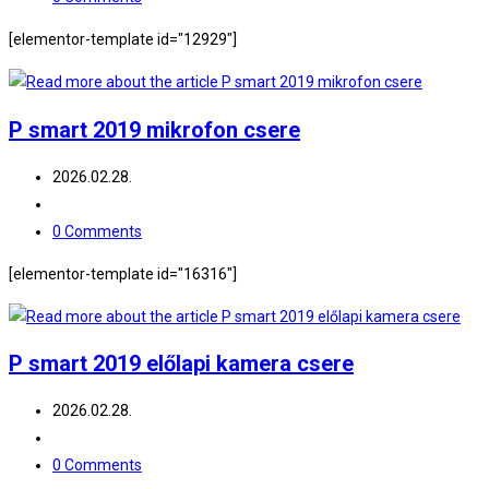
comments:
[elementor-template id="12929"]
P smart 2019 mikrofon csere
Post
2026.02.28.
published:
Post
category:
Post
0 Comments
comments:
[elementor-template id="16316"]
P smart 2019 előlapi kamera csere
Post
2026.02.28.
published:
Post
category:
Post
0 Comments