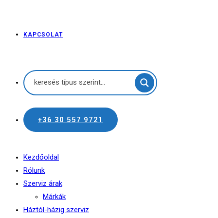
KAPCSOLAT
+36 30 557 9721
Kezdőoldal
Rólunk
Szerviz árak
Márkák
Háztól-házig szerviz