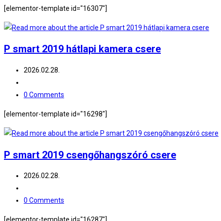
comments:
[elementor-template id="16307"]
P smart 2019 hátlapi kamera csere
Post
2026.02.28.
published:
Post
category:
Post
0 Comments
comments:
[elementor-template id="16298"]
P smart 2019 csengőhangszóró csere
Post
2026.02.28.
published:
Post
category:
Post
0 Comments
comments:
[elementor-template id="16287"]