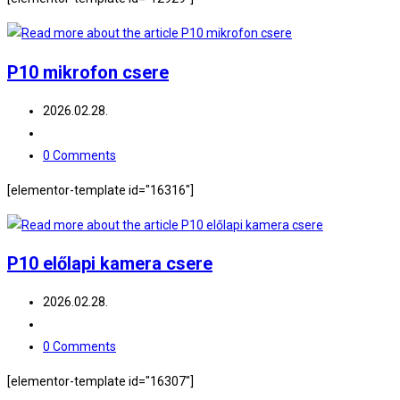
P10 mikrofon csere
Post
2026.02.28.
published:
Post
category:
Post
0 Comments
comments:
[elementor-template id="16316"]
P10 előlapi kamera csere
Post
2026.02.28.
published:
Post
category:
Post
0 Comments
comments:
[elementor-template id="16307"]