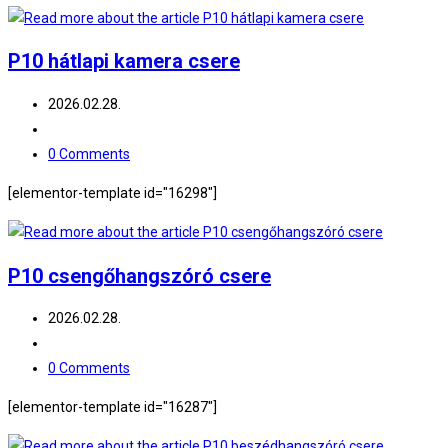
P10 hátlapi kamera csere
Post
2026.02.28.
published:
Post
category:
Post
0 Comments
comments:
[elementor-template id="16298"]
P10 csengőhangszóró csere
Post
2026.02.28.
published:
Post
category:
Post
0 Comments
comments:
[elementor-template id="16287"]