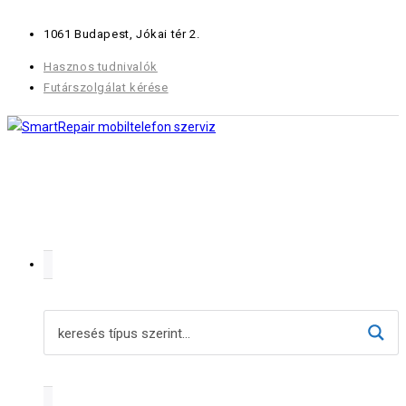
Skip
1061 Budapest, Jókai tér 2.
to
content
Hasznos tudnivalók
Futárszolgálat kérése