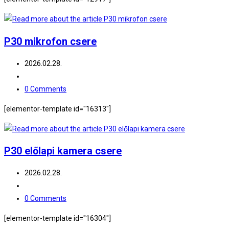
P30 mikrofon csere
Post
2026.02.28.
published:
Post
category:
Post
0 Comments
comments:
[elementor-template id="16313"]
P30 előlapi kamera csere
Post
2026.02.28.
published:
Post
category:
Post
0 Comments
comments:
[elementor-template id="16304"]