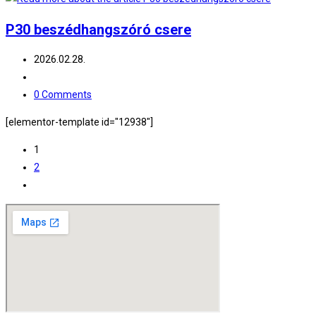
P30 beszédhangszóró csere
Post
2026.02.28.
published:
Post
category:
Post
0 Comments
comments:
[elementor-template id="12938"]
1
2
Go
to
the
next
page