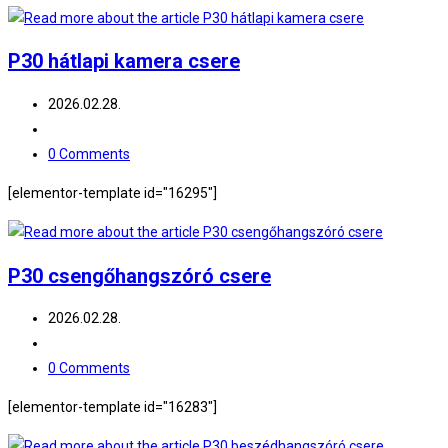
P30 hátlapi kamera csere
Post
2026.02.28.
published:
Post
category:
Post
0 Comments
comments:
[elementor-template id="16295"]
P30 csengőhangszóró csere
Post
2026.02.28.
published:
Post
category:
Post
0 Comments
comments:
[elementor-template id="16283"]