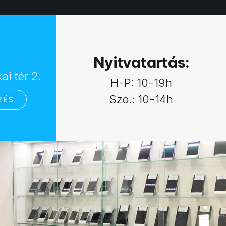
:
Nyitvatartás:
i tér 2.
H-P: 10-19h
Szo.: 10-14h
ZÉS