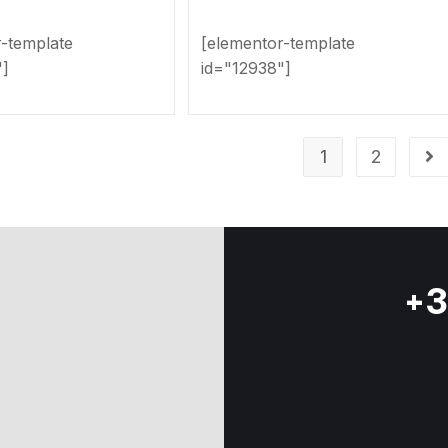
r-template
[elementor-template
"]
id="12938"]
1
2
+3