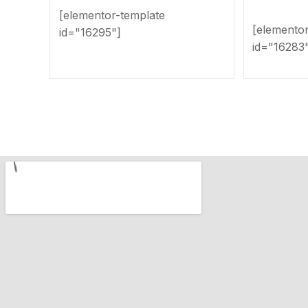
[elementor-template
[elemento
id="16295"]
id="16283