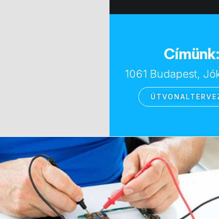
Címünk
1061 Budapest, Jóka
ÚTVONALTERVE