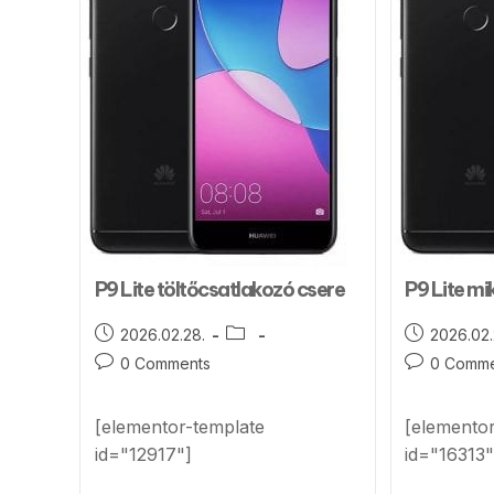
P9 Lite töltőcsatlakozó csere
P9 Lite mi
2026.02.28.
2026.02.
0 Comments
0 Comme
[elementor-template
[elemento
id="12917"]
id="16313"