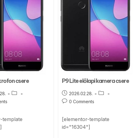
krofon csere
P9 Lite előlapi kamera csere
28.
2026.02.28.
nts
0 Comments
r-template
[elementor-template
]
id="16304"]