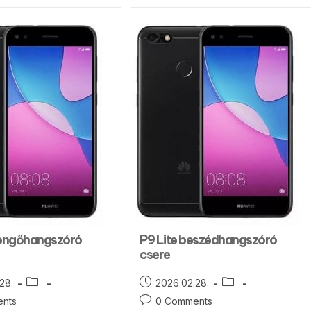
sengőhangszóró
P9 Lite beszédhangszóró
csere
28.
2026.02.28.
nts
0 Comments