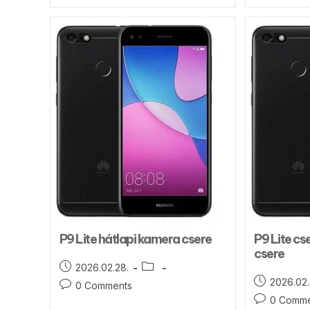
P9 Lite hátlapi kamera csere
P9 Lite c
csere
2026.02.28.
2026.02.
0 Comments
0 Comme