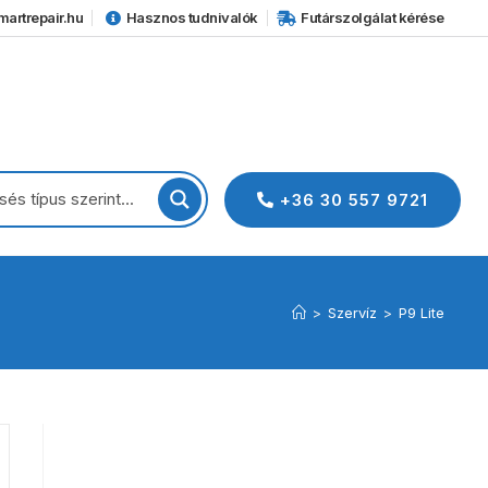
artrepair.hu
Hasznos tudnivalók
Futárszolgálat kérése
+36 30 557 9721
>
Szervíz
>
P9 Lite