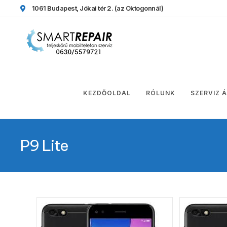
1061 Budapest, Jókai tér 2.
(az Oktogonnál)
KEZDŐOLDAL
RÓLUNK
SZERVIZ 
P9 Lite