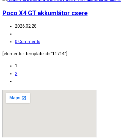
Poco X4 GT akkumlátor csere
Post
2026.02.28.
published:
Post
category:
Post
0 Comments
comments:
[elementor-template id="11714"]
1
2
Go
to
the
next
page