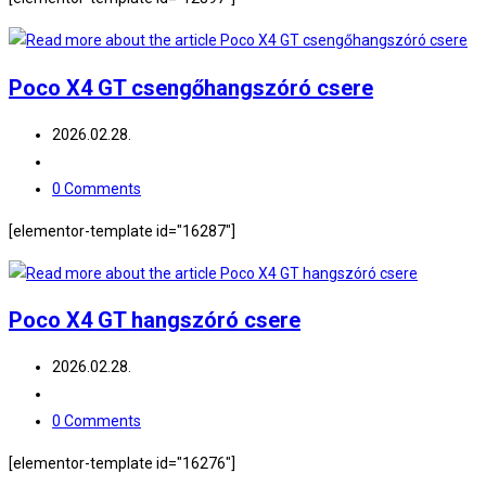
Poco X4 GT csengőhangszóró csere
Post
2026.02.28.
published:
Post
category:
Post
0 Comments
comments:
[elementor-template id="16287"]
Poco X4 GT hangszóró csere
Post
2026.02.28.
published:
Post
category:
Post
0 Comments
comments:
[elementor-template id="16276"]