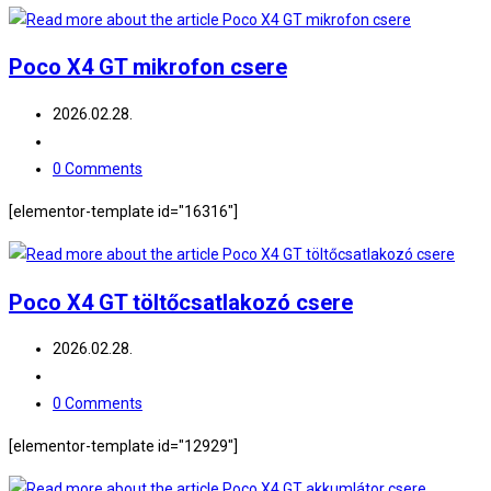
Poco X4 GT mikrofon csere
Post
2026.02.28.
published:
Post
category:
Post
0 Comments
comments:
[elementor-template id="16316"]
Poco X4 GT töltőcsatlakozó csere
Post
2026.02.28.
published:
Post
category:
Post
0 Comments
comments:
[elementor-template id="12929"]