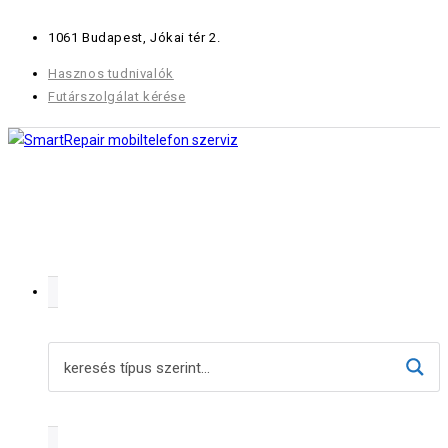
Skip
1061 Budapest, Jókai tér 2.
to
content
Hasznos tudnivalók
Futárszolgálat kérése