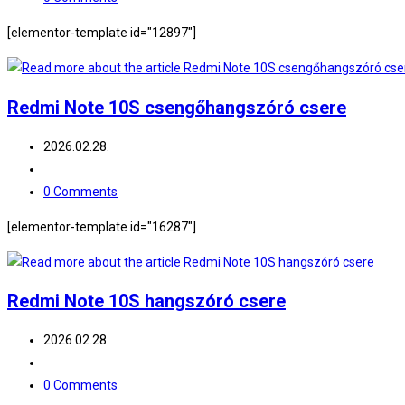
comments:
[elementor-template id="12897"]
Redmi Note 10S csengőhangszóró csere
Post
2026.02.28.
published:
Post
category:
Post
0 Comments
comments:
[elementor-template id="16287"]
Redmi Note 10S hangszóró csere
Post
2026.02.28.
published:
Post
category:
Post
0 Comments