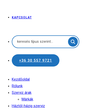
KAPCSOLAT
+36 30 557 9721
Kezdőoldal
Rólunk
Szerviz árak
Márkák
Háztól-házig szerviz