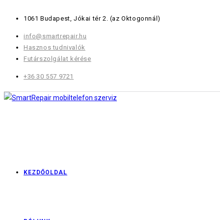
Skip
1061 Budapest, Jókai tér 2.
(az Oktogonnál)
to
content
info@smartrepair.hu
Hasznos tudnivalók
Futárszolgálat kérése
+36 30 557 9721
KEZDŐOLDAL