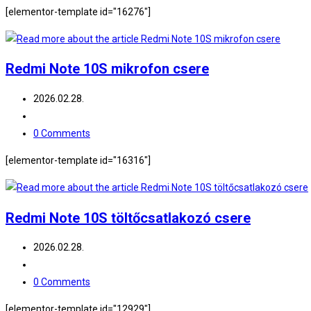
comments:
[elementor-template id="16276"]
Redmi Note 10S mikrofon csere
Post
2026.02.28.
published:
Post
category:
Post
0 Comments
comments:
[elementor-template id="16316"]
Redmi Note 10S töltőcsatlakozó csere
Post
2026.02.28.
published:
Post
category:
Post
0 Comments
comments:
[elementor-template id="12929"]