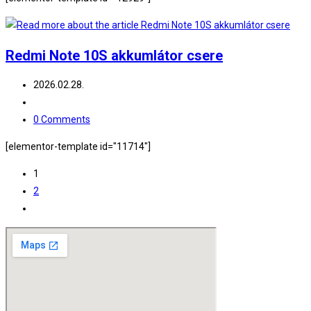
Redmi Note 10S akkumlátor csere
Post
2026.02.28.
published:
Post
category:
Post
0 Comments
comments:
[elementor-template id="11714"]
1
2
Go
to
the
next
page