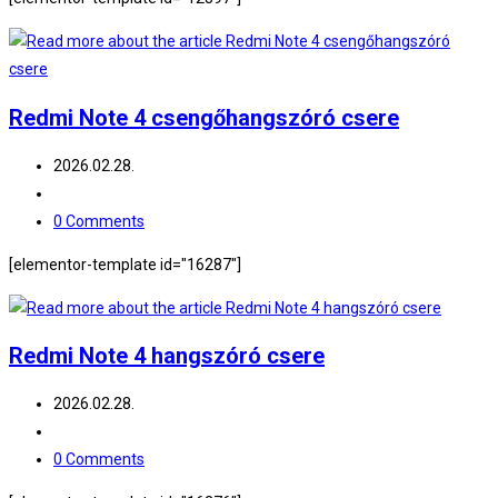
Redmi Note 4 csengőhangszóró csere
Post
2026.02.28.
published:
Post
category:
Post
0 Comments
comments:
[elementor-template id="16287"]
Redmi Note 4 hangszóró csere
Post
2026.02.28.
published:
Post
category:
Post
0 Comments
comments: