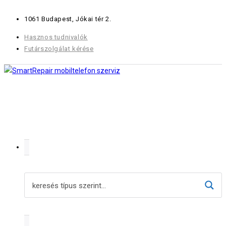
Skip
1061 Budapest, Jókai tér 2.
to
content
Hasznos tudnivalók
Futárszolgálat kérése