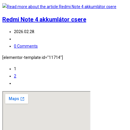
Redmi Note 4 akkumlátor csere
Post
2026.02.28.
published:
Post
category:
Post
0 Comments
comments:
[elementor-template id="11714"]
1
2
Go
to
the
next
page