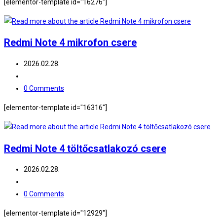
[elementor-template id="16276"]
Redmi Note 4 mikrofon csere
Post
2026.02.28.
published:
Post
category:
Post
0 Comments
comments:
[elementor-template id="16316"]
Redmi Note 4 töltőcsatlakozó csere
Post
2026.02.28.
published:
Post
category:
Post
0 Comments
comments:
[elementor-template id="12929"]