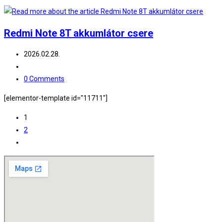
Redmi Note 8T akkumlátor csere
Post
2026.02.28.
published:
Post
category:
Post
0 Comments
comments:
[elementor-template id="11711"]
1
2
Go
to
the
next
page