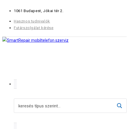
Skip
1061 Budapest, Jókai tér 2.
to
content
Hasznos tudnivalók
Futárszolgálat kérése