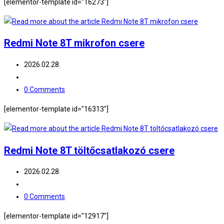
[elementor-template id="16273"]
Redmi Note 8T mikrofon csere
Post
2026.02.28.
published:
Post
category:
Post
0 Comments
comments:
[elementor-template id="16313"]
Redmi Note 8T töltőcsatlakozó csere
Post
2026.02.28.
published:
Post
category:
Post
0 Comments
comments:
[elementor-template id="12917"]