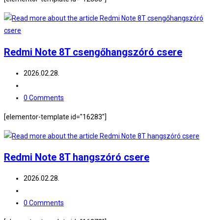
Redmi Note 8T csengőhangszóró csere
Post
2026.02.28.
published:
Post
category:
Post
0 Comments
comments:
[elementor-template id="16283"]
Redmi Note 8T hangszóró csere
Post
2026.02.28.
published:
Post
category:
Post
0 Comments
comments: