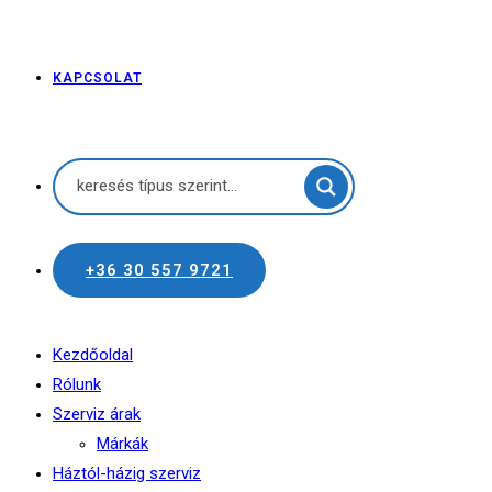
KAPCSOLAT
+36 30 557 9721
Kezdőoldal
Rólunk
Szerviz árak
Márkák
Háztól-házig szerviz