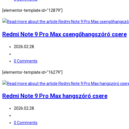
comments:
[elementor-template id="12879"]
Redmi Note 9 Pro Max csengőhangszóró csere
Post
2026.02.28.
published:
Post
category:
Post
0 Comments
comments:
[elementor-template id="16279"]
Redmi Note 9 Pro Max hangszóró csere
Post
2026.02.28.
published:
Post
category:
Post
0 Comments