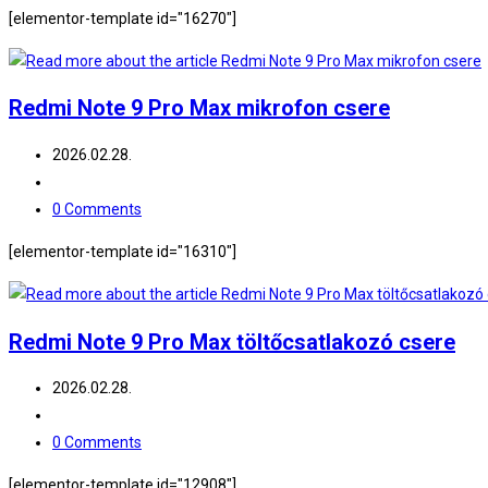
comments:
[elementor-template id="16270"]
Redmi Note 9 Pro Max mikrofon csere
Post
2026.02.28.
published:
Post
category:
Post
0 Comments
comments:
[elementor-template id="16310"]
Redmi Note 9 Pro Max töltőcsatlakozó csere
Post
2026.02.28.
published:
Post
category:
Post
0 Comments
comments:
[elementor-template id="12908"]