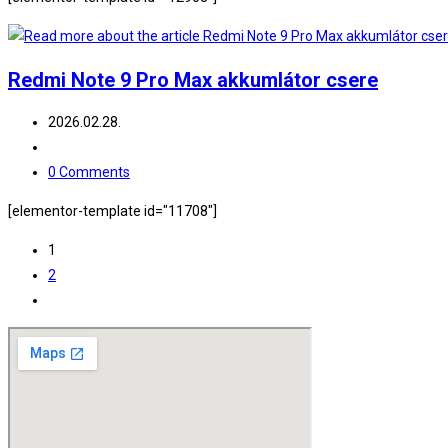
Redmi Note 9 Pro Max akkumlátor csere
Post
2026.02.28.
published:
Post
category:
Post
0 Comments
comments:
[elementor-template id="11708"]
1
2
Go
to
the
next
page