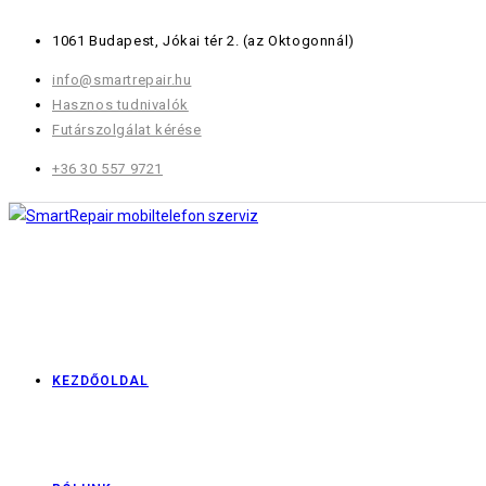
Skip
1061 Budapest, Jókai tér 2.
(az Oktogonnál)
to
content
info@smartrepair.hu
Hasznos tudnivalók
Futárszolgálat kérése
+36 30 557 9721
KEZDŐOLDAL