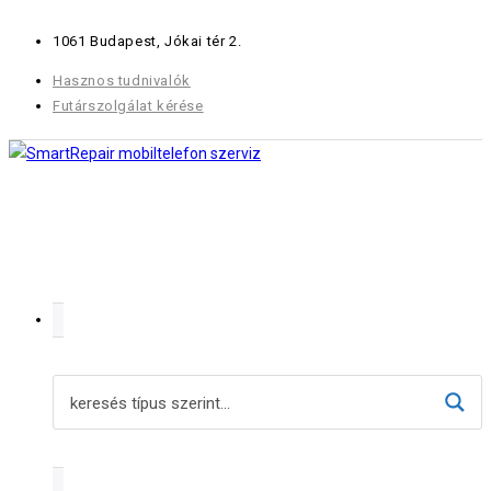
Skip
1061 Budapest, Jókai tér 2.
to
content
Hasznos tudnivalók
Futárszolgálat kérése