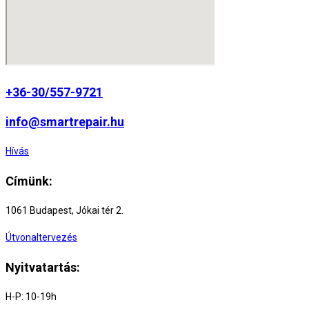
page
+36-30/557-9721
info@smartrepair.hu
Hívás
Címünk:
1061 Budapest, Jókai tér 2.
Útvonaltervezés
Nyitvatartás:
H-P: 10-19h