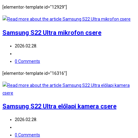
comments:
[elementor-template id="12929"]
Samsung S22 Ultra mikrofon csere
Post
2026.02.28.
published:
Post
category:
Post
0 Comments
comments:
[elementor-template id="16316"]
Samsung S22 Ultra előlapi kamera csere
Post
2026.02.28.
published:
Post
category:
Post
0 Comments