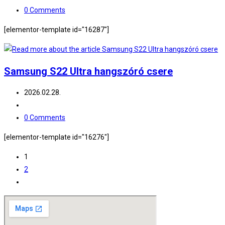
category:
Post
0 Comments
comments:
[elementor-template id="16287"]
Samsung S22 Ultra hangszóró csere
Post
2026.02.28.
published:
Post
category:
Post
0 Comments
comments:
[elementor-template id="16276"]
1
2
Go
to
the
next