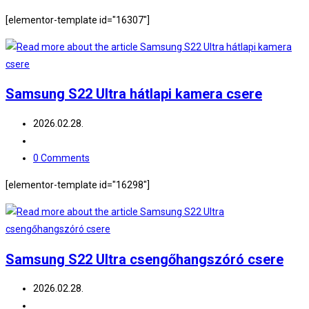
comments:
[elementor-template id="16307"]
Samsung S22 Ultra hátlapi kamera csere
Post
2026.02.28.
published:
Post
category:
Post
0 Comments
comments:
[elementor-template id="16298"]
Samsung S22 Ultra csengőhangszóró csere
Post
2026.02.28.
published:
Post